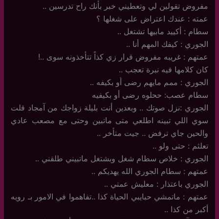
مفروض تقولين لي وتعطيني خبر بأنك راح تدرسين ..
عمته : عندك اعتراض على شغلها ؟
سطام : أكييد مابيها تشتغل ..
الجوري : كيفك المهم أنا ..
عمتهم : غريبه مفروض قرار زي كذاً تتأخذونه سوى ..!
كان كلامها فيه نبرة تعجب ..
الجوري : ممم مايهم رضى أو بكيفه ..
سطام عصب: ححلوه رضى أو بكيفيه
الجوري :نزل صوتك .. وبعدين أنت بليلة زواجك من آمجاد قلت
سوي اللي تبينه اطلعي متى ماتبين وحتى مع مصعب عادي
والحين جاي ترفض .. جيت متأخر ..
تعلثم : حتى ولو ..
الجوري : خلاص سطام شغل وبشتغل ماتبيني طلقني ..
عمتهم : سطام الجوري الله يهديكم ..
الجوري باعتذار : معليش عمتي ..
عمتهم : ماتمشي حبايبي الحياة كذا ..تفاهموا في الامور بـ رويه
أكبر من كذا ..