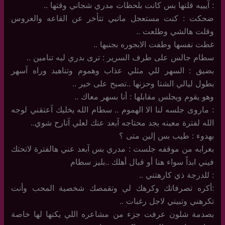
: آيييه قلتها بس كانت بلحظات مدري شجاني وقتها ..
ضحكت : كنت مستعجل ماتبي تتأخر عن القاعه والعروس
وقلت هالشي وطلعت ..
غطت نفسها وطفت الابجوره بجنبها ..
سطام جالس على طرف السرير : ترى بدري ليه تنامين ..
بضيق : السهر للي مثلي عذاب وهموم وتناهيد وراه آسهر
بطول ليالي الشتا وحزنها ..تصبح على خير ..
وهو يقوم ويجلس مقابلها : أنا بسهر معاك ..
: ماروى جلسه لنا الا الهموم .. سطام الله يخليك آعتقني لوجه
الله لفترة معينه بجد محتاجه آبعد عنك لعلي آتارح شوي..
بهدوء : طيب بس إلين متى ؟
بغرابه من موقفه جلست : مدري بس آبعد عني هالفترة لاتحتك
فيني ابداً سواء هنا أو قبال أهلك ..بليز سطام
: للدرجة ذي كارهتني ..
:أكره تصرفاتك وكرهك لي وتقمصك شخصية المحب وأنت
تكرهني وتبيني لاجل رغبات ..
بصدمة شلون عرفت جزء من مشاعره اللي يكنها لها خاصة