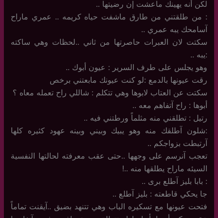
لكن أنه يهينك ماعشت إن رضيتها ..
: من طلقتني من طارق ماشفت حياه كريمه .. عمري ماراح
آسامحك يبه عمري ..
سكتت لان العبرات حاصرتها من ثاني ..لحظات وهي ساكته
:يبه ..
وهو يجلس على طرف السرير : عيون أبوك ..
رقت عيونها بالدمع :لو كنت عيونك مابعتني برخص
سكتت عن العتاب لابوها وهي تتكلم : شاللي راح تعمله معاه ؟
أبوها : راح آتفاهم معه ..
رتيل : تطلقني منه مثلماً ورطتني فيه ..
:شلون آطلقك منه وهو يبيك وبيني وبينه عهود كثيره كلها
آرتبطت بزواجكم ..
تعجب آنرسم على وجهها ..حتى عقب معرفته لحالتها النفسية
السيئه ماراح يطلقها منه ..!
: بابا بليز آطلع برى ..
جا يحكي قاطعته : بليز آطلع ..
فتحت عيونها مع تسكيره الباب وهي تتنهد بضيق ..آيقنت تماماً