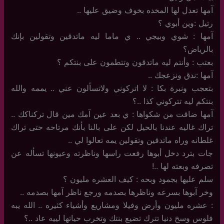
آمها تعدل لها المخده بخوف وضيق عليها ..
رتيل :وين أبوي ؟
آمها : شوي وبيجي .. ي ماما ليه ماتدقين وتقولين بإنك
بالرياض؟
بعتب : وأنتم ليه ماتدقون وتتطمون على بنتكم ؟
آمها :ندق ونزعجك ..
بتعجب ونبرة بكا : لا اتركوني ولاتسألون عني .. يممه والله
بنتكم ليه تتركوني كذا ..؟
آمها ضاقت من شكواها : ي بعد عين آمك مين قال تركناكك ..
تراك غاليه عندنا بالحيل لكن على بالنا بأنك مرتاحه حتى تراك
غلطانه وراه ماتدقين وتقولين يمه تعالوا لي ..
جات بترد دخل أبوها رفعت راسها وناظرته وعيونها تسأله عن
تصرفه وبعته لها ..!
سلم عليها بجمود وبحه : كيف العشره مليون ؟
وخر آبوها بسرعه وناظرها بصدمه ورجع ناظر آمها بصدمه ..
: عشره مليون وأرض وفيلا ومشاريع وأشياء كثيره .. الله يبه
فلوس وسخ دنيا تترك تضيع بنتك وتخرب حياتها لييه عاد ..؟