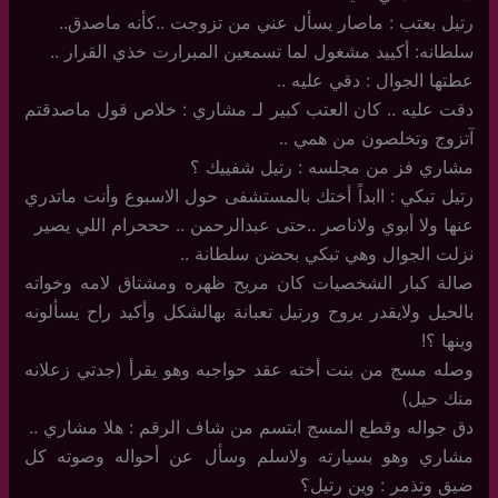
رتيل بعتب : ماصار يسأل عني من تزوجت ..كأنه ماصدق..
سلطانه: أكييد مشغول لما تسمعين المبرارت خذي القرار ..
عطتها الجوال : دقي عليه ..
دقت عليه .. كان العتب كبير لـ مشاري : خلاص قول ماصدقتم
آتزوج وتخلصون من همي ..
مشاري فز من مجلسه : رتيل شفييك ؟
رتيل تبكي : اابداً أختك بالمستشفى حول الاسبوع وأنت ماتدري
عنها ولا أبوي ولاناصر ..حتى عبدالرحمن .. حححرام اللي يصير
نزلت الجوال وهي تبكي بحضن سلطانة ..
صالة كبار الشخصيات كان مريح ظهره ومشتاق لامه وخواته
بالحيل ولايقدر يروح ورتيل تعبانة بهالشكل وأكيد راح يسألونه
وينها ؟!
وصله مسج من بنت أخته عقد حواجبه وهو يقرأ (جدتي زعلانه
منك حيل)
دق جواله وقطع المسج ابتسم من شاف الرقم : هلا مشاري ..
مشاري وهو بسيارته ولاسلم وسأل عن أحواله وصوته كل
ضيق وتذمر : وين رتيل؟