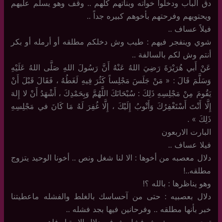
دق الباب ودخلوا خواته وبناتهم كلهم .. وقف وهو يسلم عليهم
ويحتويهم وفرحتهم بأخوهم كبيره جداً ..
فيلاً عساف ..
شوي وينفجر فيهم : طيب وش دخلكم مطلقه أو أرمله أو بكر
أنتم وش لكم بالسالفة ..
عَنْ أَبي هُرَيْرَةَ رَضِيَ اللهُ عَنْهُ أَنَّ رَسُولَ اللهِ صَلَّى اللهُ عَلَيْهِ
وَسَلَّمَ قَالَ : « مَنْ جَلَسَ مَجْلِساً كَثُرَ فِيهِ لَغَطُهُ ، فَقَالَ قَبْلَ أَنْ
يَقُومَ مِنْ مَجْلِسِهِ ذَلِكَ : سُبْحَانَكَ اللَّهُمَّ وَبِحَمْدِكَ ، أَشْهَدُ أَنْ لا إِلهَ
إِلَّا أَنْتَ أَسْتَغْفِرُكَ وَأَتْوبُ إِلَيْكَ ، إِلَّا غُفِرَ لَهُ مَا كَانَ في مَجْلِسِهِ
ذَلِكَ » .
البارت الاربعون
فيلا عساف ..
دلال معصبه من أخوها : الا لنا شغل ونص .. أخونا الوحيد يتزوج
مطلقه..!
وهو يناظرها : بالله ؟!
دلال بعصبيه : حتى من آحساسك بالغلط والفشله ماعطيتنا
خبر بأنها مطلقه .. وفرحانين فيها بجد فشله ..
تعجب بعصبيه : وش فشله شوفي دلال الا رتيل فاهمه ..