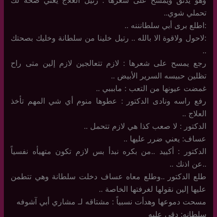
تحملي شوي..
:اطلع برى أبي سلطانننه ..
:لاحول ولاقوة الا بالله .. رتيل خلينا من سلطانة وخليك بصحتك
..
رجع يمسح على شعرها : لازم تتعالجين لازم إلين متى راح
تظلين حبيسه السرير الأبيض ..
غمضت عيونها من التعب : مابببي ..
رفع راسه ونادى الدكتور : عطوها منوم أي شي المهم تأخذ
العلاج ..
الدكتور : لا صعب كذا هي لازم تتحمل ..
عساف: يعني ضرر عليها ..
الدكتور : أكييد ..من بكره نبدأ بس لازم تكون متهيأه نفسياً
..عن اذنك ..
طلع الدكتور ..وطلع معاه عساف دخلت سلطانة وهي تتطمن
عليها إلين نقولها لغرفتها الخاصة ..
مسحت دموعها وهدأت نسبياً : مشتاقه لـ مشاري أبي آشوفه
سلطانه: دقي عليه