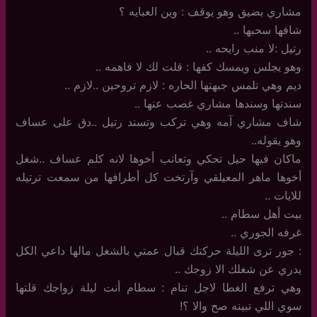
مشاري بضيق وهو يوقف : وين العبايه ؟
شافها سحبها ..
رتيل :لا منب رايحه ..
وهو يجلس ويمسك كفها : قلت لك لا فاهمه ..
ديم وهي تلمس جبهتها الحاره : لازم تروحين ..لازم ..
سندتها وسندها مشاري غصب عنها ..
شاف مشاري آمه وهي تركب وتسند رتيل ..دق على عساف
وهو يقوله..
ماكان فيها حيل تحكي وتعاتب أخوها لانه كلم عساف ..شغل
أخوها ماهر المعيلقي وآرتخت كل أطرافها من سمعت ترتيله
للايات ..
بيت أهل سطام ..
غرفه الجوري ..
: جور ترى الليلة حركتك قبال عمتي بالشغل مالها داعي الكل
يدري عن شغلك الا زوجك ..
وهي ترفع الغطا لاجل تنام : سطام أنت ليلة زواجك قلتها
سوي اللي تبينه صح والا ؟!