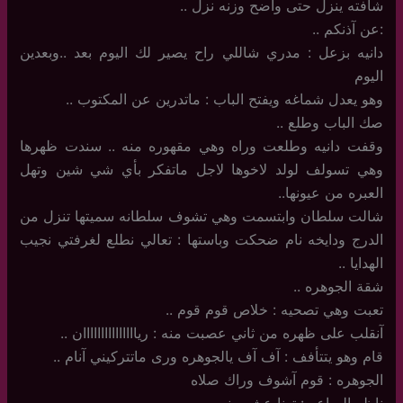
شافته ينزل حتى واضح وزنه نزل ..
:عن آذنكم ..
دانيه بزعل : مدري شاللي راح يصير لك اليوم بعد ..وبعدين
اليوم
وهو يعدل شماغه ويفتح الباب : ماتدرين عن المكتوب ..
صك الباب وطلع ..
وقفت دانيه وطلعت وراه وهي مقهوره منه .. سندت ظهرها
وهي تسولف لولد لاخوها لاجل ماتفكر بأي شي شين وتهل
العبره من عيونها..
شالت سلطان وابتسمت وهي تشوف سلطانه سميتها تنزل من
الدرج ودايخه نام ضحكت وباستها : تعالي نطلع لغرفتي نجيب
الهدايا ..
شقة الجوهره ..
تعبت وهي تصحيه : خلاص قوم قوم ..
آنقلب على ظهره من ثاني عصبت منه : ريااااااااااااااان ..
قام وهو يتتأفف : آف آف يالجوهره ورى ماتتركيني آنام ..
الجوهره : قوم آشوف وراك صلاه
ناظر الساعه : تونا عشر ونص