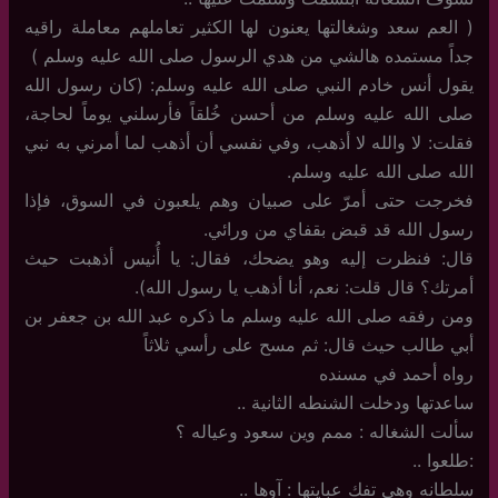
( العم سعد وشغالتها يعنون لها الكثير تعاملهم معاملة راقيه
جداً مستمده هالشي من هدي الرسول صلى الله عليه وسلم )
يقول أنس خادم النبي صلى الله عليه وسلم: (كان رسول الله
صلى الله عليه وسلم من أحسن خُلقاً فأرسلني يوماً لحاجة،
فقلت: لا والله لا أذهب، وفي نفسي أن أذهب لما أمرني به نبي
الله صلى الله عليه وسلم.
فخرجت حتى أمرّ على صبيان وهم يلعبون في السوق، فإذا
رسول الله قد قبض بقفاي من ورائي.
قال: فنظرت إليه وهو يضحك، فقال: يا أُنيس أذهبت حيث
أمرتك؟ قال قلت: نعم، أنا أذهب يا رسول الله).
ومن رفقه صلى الله عليه وسلم ما ذكره عبد الله بن جعفر بن
أبي طالب حيث قال: ثم مسح على رأسي ثلاثاً
رواه أحمد في مسنده
ساعدتها ودخلت الشنطه الثانية ..
سألت الشغاله : ممم وين سعود وعياله ؟
:طلعوا ..
سلطانه وهي تفك عبايتها : آوها ..