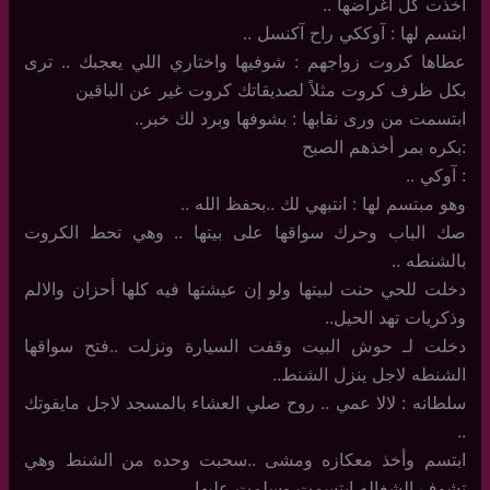
أخذت كل أغراضها ..
ابتسم لها : آوككي راح آكنسل ..
عطاها كروت زواجهم : شوفيها واختاري اللي يعجبك .. ترى
بكل ظرف كروت مثلاً لصديقاتك كروت غير عن الباقين
ابتسمت من ورى نقابها : بشوفها وبرد لك خبر..
:بكره بمر أخذهم الصبح
: آوكي ..
وهو مبتسم لها : انتبهي لك ..بحفظ الله ..
صك الباب وحرك سواقها على بيتها .. وهي تحط الكروت
بالشنطه ..
دخلت للحي حنت لبيتها ولو إن عيشتها فيه كلها أحزان والالم
وذكريات تهد الحيل..
دخلت لـ حوش البيت وقفت السيارة ونزلت ..فتح سواقها
الشنطه لاجل ينزل الشنط..
سلطانه : لالا عمي .. روح صلي العشاء بالمسجد لاجل مايفوتك
..
ابتسم وأخذ معكازه ومشى ..سحبت وحده من الشنط وهي
تشوف الشغاله ابتسمت وسلمت عليها ..