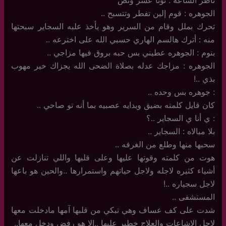
الجوهره : قوم إلين تفطر وتتسبح ..
تحرك بملل وقام من السرير وهو يأخذ علبه السجاير سبحتها
منه : أترك هالسم الهاري حسبي الله على اخترعه ..
بنوم : الجوهره عطيني بس حبه بروق فيها مزاجي ..
الجوهره : مزاجك عدله بصلاة الضحى الله يجزاك خير مهوب
بذي ..!
: جوهره بس وحده ..
كان قايل كلمته بضيق وبدايه عصبيه بما أنه تو صاحي ..
: ي أنا ي السجاير ..؟
بلا مبالاه : السجاير ..
سحبها منها وطلع من الغرفه ..
هوت من كلمته وقوتها عليها وعلى قلبها واللي تنازلت عن
أشياء كثيره لاجله ولاجل حياتهم واستمرارها ..والحين هو باعها
لاجل سجياره ..!
المستشفى ..
شدت على كف عساف وهي تبكي من قلبها آمها مادخلت معها
لاجل الاشاعات والعلاج خطير عليها ..الا هو رفض ودخل معها..