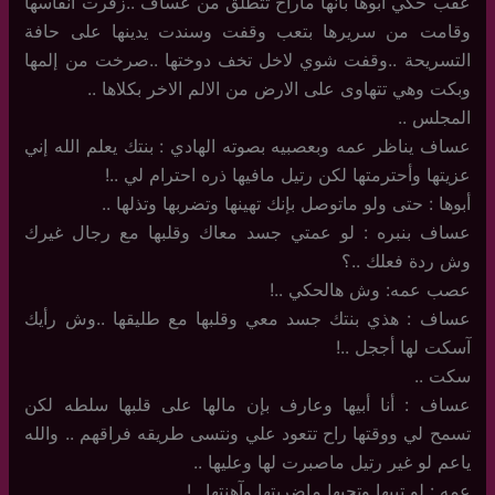
عقب حكي أبوها بأنها ماراح تتطلق من عساف ..زفرت آنفاسها
وقامت من سريرها بتعب وقفت وسندت يدينها على حافة
التسريحة ..وقفت شوي لاخل تخف دوختها ..صرخت من إلمها
وبكت وهي تتهاوى على الارض من الالم الاخر بكلاها ..
المجلس ..
عساف يناظر عمه وبعصبيه بصوته الهادي : بنتك يعلم الله إني
عزيتها وأحترمتها لكن رتيل مافيها ذره احترام لي ..!
أبوها : حتى ولو ماتوصل بإنك تهينها وتضربها وتذلها ..
عساف بنبره : لو عمتي جسد معاك وقلبها مع رجال غيرك
وش ردة فعلك ..؟
عصب عمه: وش هالحكي ..!
عساف : هذي بنتك جسد معي وقلبها مع طليقها ..وش رأيك
آسكت لها أججل ..!
سكت ..
عساف : أنا أبيها وعارف بإن مالها على قلبها سلطه لكن
تسمح لي ووقتها راح تتعود علي ونتسى طريقه فراقهم .. والله
ياعم لو غير رتيل ماصبرت لها وعليها ..
عمه : لو تبيها وتحبها ماضربتها وآهنتها ..!