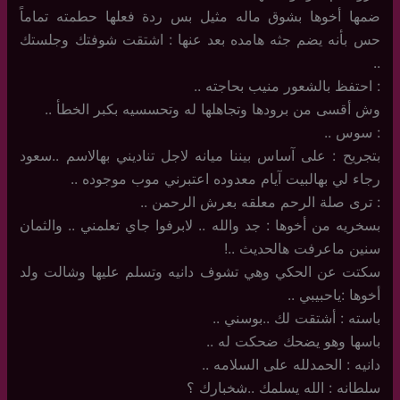
ضمها أخوها بشوق ماله مثيل بس ردة فعلها حطمته تماماً
حس بأنه يضم جثه هامده بعد عنها : اشتقت شوفتك وجلستك
..
: احتفظ بالشعور منيب بحاجته ..
وش أقسى من برودها وتجاهلها له وتحسسيه بكبر الخطأ ..
: سوس ..
بتجريح : على آساس بيننا ميانه لاجل تناديني بهالاسم ..سعود
رجاء لي بهالبيت آيام معدوده اعتبرني موب موجوده ..
: ترى صلة الرحم معلقه بعرش الرحمن ..
بسخريه من أخوها : جد والله .. لابرفوا جاي تعلمني .. والثمان
سنين ماعرفت هالحديث ..!
سكتت عن الحكي وهي تشوف دانيه وتسلم عليها وشالت ولد
أخوها :ياحبيبي ..
باسته : أشتقت لك ..بوسني ..
باسها وهو يضحك ضحكت له ..
دانيه : الحمدلله على السلامه ..
سلطانه : الله يسلمك ..شخبارك ؟