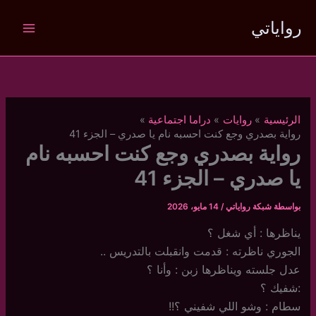
خطي
رواياتي
لى
لمحتوى
الرئيسية
روايات
دراما اجتماعية
رواية بصدري وجع كنت احسبه نام يا صدري – الجزء 41
رواية بصدري وجع كنت احسبه نام
يا صدري – الجزء 41
بواسطة
شبكة رواياتي
/
14 مايو، 2026
يناظرها : أي شغل ؟
الجوري ناظرته : قدمت وانقبلت بالتدريس ..
عدل جلسته ويناظرها زبن : وأنا ؟
:شفيك ؟
سطام : وشو اللي شفيني ؟!!