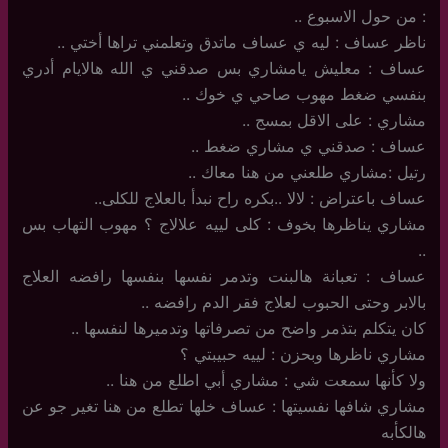
: من حول الاسبوع ..
ناظر عساف : ليه ي عساف ماتدق وتعلمني تراها أختي ..
عساف : معليش يامشاري بس صدقني ي الله هالايام أدري
بنفسي ضغط مهوب صاحي ي خوك ..
مشاري : على الاقل بمسج ..
عساف : صدقني ي مشاري ضغط ..
رتيل :مشاري طلعني من هنا معاك ..
عساف باعتراض : لالا ..بكره راح نبدأ بالعلاج للكلى..
مشاري يناظرها بخوف : كلى لييه علالاج ؟ مهوب التهاب بس
..
عساف : تعبانة هالبنت وتدمر نفسها بنفسها رافضه العلاج
بالابر وحتى الحبوب لعلاج فقر الدم رافضه ..
كان يتكلم بتذمر واضح من تصرفاتها وتدميرها لنفسها ..
مشاري ناظرها وبحزن : لييه حبيبتي ؟
ولا كأنها سمعت شي : مشاري أبي اطلع من هنا ..
مشاري شافها نفسيتها : عساف خلها تطلع من هنا تغير جو عن
هالكأبه