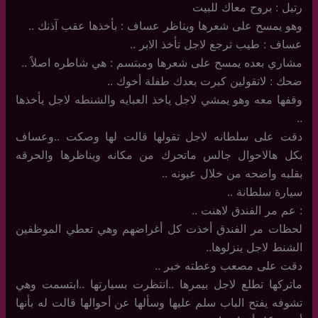
رتيل : بروح معاك للبيت
وهو يمسح على شعرها ويناظر عساف : بأخذها عقب آذنك ..
عساف : طيب ترجع لاجل تأخذ الابر ..
مشاري بعده يمسح على شعرها ومبتسم : هي شاطره اصلاً ..
ضحك : لاتقولين كبرت بعدك طفلة أخوك ..
وقفها معه وهو يمشي لاجل ياخذ العبايه والشنطه لاجل يأخذها
..
دقت على سلطانه لاجل تقولها قالت لها وصكت ..وعساف
بكل هالاحوال جالس ماتحرك من مكانه ويناظرها والحرقه
بقلبه واضحه من خلال عيونه ..
سيارة سلطانة ..
: عم مر الفندق لاهنت ..
لحظات مر الفندق أخذت كل أغراضهم وهي تعطي الموظفين
الشنط لاجل ينزلوها..
دقت على مصعب وعطته خبر ..
ماتركها تطلع لاجل بيمرها ..انتظرت بسيارتها ..ابتسمت وهي
تشوفه يفتح الباب سلم عليها وسألها عن أحوالها قالت له بأنها