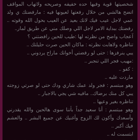
شخصيتها قوية وفيها حده خفيفه وصريحه ولاتهاب المواقف
اتضح هالشي من خلال رفعتها لعيونها فيه : مارفضتك ي ولد
عمي لاجل عيب فيك لانك بعيد عن العيب بحول الله وقوته ..
رفضتك ببداية الامر لاجل اللي وصلك مني عن طريق لمار..
آعجاب واضح من نظرته لها :طيب للحين رافضتني ؟
تناظره ولاهابت نظرته : ماكان الحين صرت حليلتك ..
يبي ينرفزها : حتى لو رفضتي أخوانك ماراح يردوني ..
:مهيب فجر اللي تنجبر ..
: كفو ..
ماردت عليه ..
وهو مبتسم : فجر ولد عمك شاري ودك حتى لو صرتي زوجته
يبي كل منك برضاك.. مافيه شي يجي بالاجبار ..
تناظره بغير وعيها ..
وهو مبتسم : أنا سعيد جداً بأننا سوى هالحين والله يقدرني
وأسعدك وأكون لك الزوج وأغنيك عن جميع البشر .. والعشم
فيك أكبر ..
ابتسمت له ..