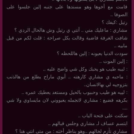
قامت مع أخوها وهو مسندها على جنبه إلين جلسوا على
الصوفا ..
رتيل :كيفك ؟
مشاري : ماعليك مني .. أنتي ي رتيل وش هالحال الردي ؟
شافت الغرفة فاضية وقالت بكل صراحة : قلت لكم من قبل
مابيه ..
سودت الدنيا بعيونه : إلين هاللحظه ؟
: إلين الموت ..
: لييه طيب هو يحبك وكل شي واضح عليه ..
: ماحبه ي مشاري كارهته .. أبوي ماراح يطلع من هالذنب
بتزوجيه لي بهالانسان..
: لييه هو طيب وحببوب بالحيل ومستعد يعطيك عمره ..
بكرهه فضيع : مشاري لاتجمله بعيووني لان مايساوي ولا شي
….
سكتت على فتحة الباب ..
ابتسم عساف لـ مشاري وجلس قبالهم ..
مشاري تأزم لحالهم ..وهو يناظر أخته : من متى انتي هنا ؟