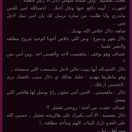
انقهرت : آيييه دافع عنها وخل آختك .. احمدالله امي للحين
ماتدري وأنا طلبت من سارة ترسل لك بإن امي تبيك لاجل
تجي ..
شاهه :دلال خلاص الله يهديك ..
دلال بقهر ودموع : وش اللي خلاص أخونا الوحيد يتزوج مطلقه
ولابغير علمنا ..
عساف وهو يوقف : ماهتميت لاحد ولاهمني احد ..وين آمي بس
؟
دلال :الحمدلله أنها ببيت خالي لاجل ماسمعت اللي سمعناه ..
وهو يناظرها بتهديد : خليك بحالك ي دلال منيب ناقصك ترى
..لاتحديني آزعلك ..
دلال : ماهميتني .. الحين آمي شلون راح يوصل لها هالخبر اللي
يفشل
عساف عصب من آخته : زوجتي تفشل ؟!
دلال بعصبيه : الا أنت بكبرك على هالزيجه تفشل .. حسبي الله
على العدو تارك البنات كلهم ومأخذ مطلقه ..!
بيت آهل رتيل..