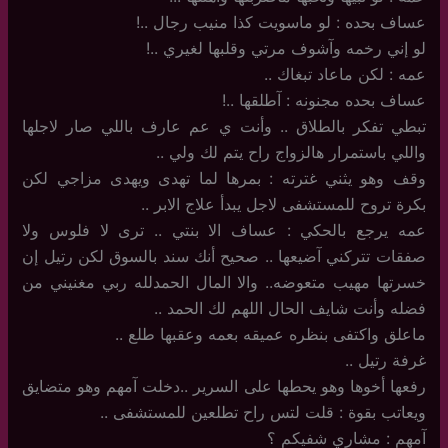
عساف بحده : لو ماسويت كذا منيب رجال ..!
لو إني رخمه وآشوف مرتي وقلبها لغيري ..!
عمه : لكن ماعاد تبغاك ..
عساف بحده مجنونه : آطلقها ..!
تبطي تفكر بالطلاق .. وأنت ي عم عارف باللي صار لاجلها
واللي باستمرار هالزواج راح يتم لك ولي ..
وقف وهو يثني غترته : بمرها لما تهدى ويهدى مزاجي لكن
بكرة تروح للمستشفى لاجل يبدأ علاج الابر ..
عمه يرجع بالحكي : عساف الا بنتي .. ترى لا فلوس ولا
صفقات تتركني آضيعها .. صحيح أنك سند بالسوق لكن رتيل إن
خسرتها مهيب متعوضه.. والا المال الحمدلله ربي مغنيني من
فضله وأنت شايف الحال اللهم لك الحمد ..
ماعلق واكتفى بنظره عميقه بعمه وعقبها طلع ..
غرفة رتيل ..
رفعها أخوها وهو يحطها على السرير ..دخلت آمهم وهو متضايق
ويعاتب بقوة : قلت لتس راح تطلعين للمستشفى ..
آمهم : مشاري شفيكم ؟