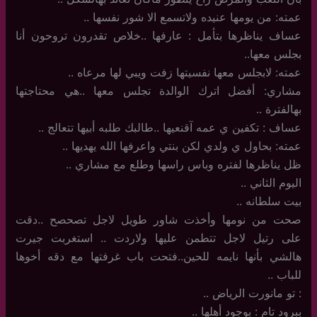
عمته: من يومها عنيده ولاتسمع الا شور نفسها ..
عساف يناظرها بتأمل : عارفها ..خلاص تقدرون تروحون أنا
بجلس معها..
عمته: لابجلس معها نفسيتها زفت ويبي لها مرعاه ..
مشاري: أفضل اترك الوالدة تجلس معها ..هي محتاجتها
بهالفترة ..
عساف : تكفين ي عمه آقنعيها ..طالبك طلبه أبيها تتعالج ..
عمته: بحاول ي ولدي لكن بنتي واعرفها الله يهديها ..
ظل يناظرها لفتره وباس راسها وطلع مع مشاري ..
اليوم الثاني ..
بيت سلطانه ..
صحت من نومها وأخذت شاور طويل لاجل تصحصح ..دقت
على رتيل لاجل تتطمن عليها ولاردت .. استغربت جيرت
هالشي بأنها نايمه للحين..فتحت باب غرفتها مع دقه أخوها
للباب ..
: تو مانورت الرياض ..
ببرود تام : بوجود أهلها ..