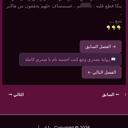
ببكا قطع قلبه : تأأأأأأأألم ..عسسساف خلهم يخففون من هالابر
..
يتبع ,,,,
→ الفصل السابق
رواية بصدري وجع كنت احسبه نام يا صدري كاملة
الفصل التالي ←
السابق
التالي
Copyright © 2026 رواياتي |