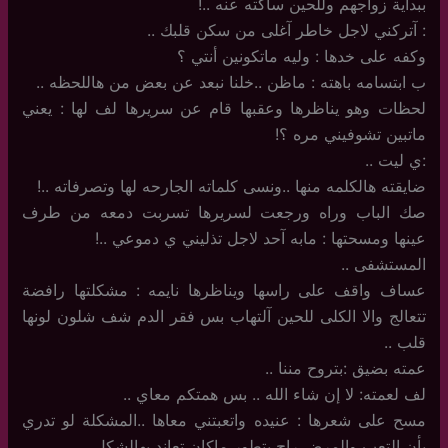
ببداية زواجهم وللحين ساكته عنه ..!
: آتركني لاجل خاطر آغلى من سكن قلبك ..
وكفه على خدها : وليه ماتكونين أنتي ؟
ب ابتسامه باهته : ماظن ..خلنا نبعد عن بعض من هاللحظه ..
لحظات وهو يناظرها وعقبها قام عن سريرها لف لها : يعني
ماتبين تشوفيني مره ؟!
:ي ليت ..
ضايقته هالكلمه منها ..ونسى كلماته الجارحه لها وتصرفاته ..!
صك الباب وراه ورجعت لسريرها تسربت دمعه من طرف
عينها ومسحتها : مابه آحد لاجل تذليني ي دموعي ..!
المستشفى ..
عساف واقف على راسها ويناظرها نايمه : مشكلتها رافضة
تتعالج والا الكلى للحين آلتهاب بس فقر الدم شف شلون لونها
قلب ..
عمته بضيق :بتروح مننا ..
لف لعمته: لا إن شاء الله .. بس همتكم معاي ..
مسح على شعرها : عنيده واتعبتني معاها ..المشكلة لو تدري
بأن التعب والمرض راح يتطور ماكان تعاند بهالشكل ..