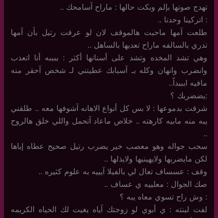
تهدج صوتها بإلم وبكت حالها : ماراح آسامحك ..
: اتركينا وحدنا ..
طلعت آمها ماحبت هالموقف لان لو عرفت رتيل بأن آمها
تدري بالسالفه ماراح تعديها بالساهل ..
وهي تشد المخده وتشد على أسنانها أكثر : يبببه أنا اتعذب
وانضرب وانهان وكله بـ آسبابك عطيتني لـ شخص آحقر منه
مافيه ابببداً..
:يضضربك ؟
شرقت بدموعها : لا بس كل أنواع الاهانه آشوفها معه .. طلقني
يبه منه مابيه كارهته .. خلاص ماعاد آتحمل واللي خلق هالروح
..
سحب جواله وهو معصب خير يضرب رتيل صحيح عطاه إياها
لكن مايضربها ولايهينيها ولايذلها ..
وقف : عسساف تعال لي بالفيلا آيييه به علوم كثيره ..
صك الجوال : معلييه ي عساف ..
: وش راح تسوي معاه يبه ؟
لفت لبنته : ي أبوي لو زوجتك آياه يغيت لك الحياه الكريمه