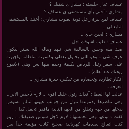
عساف عدل جلسته : مشار ي شفيك ؟
مشاري : أختي بأي مستشفى ي عساف ؟
عساف لمح نبرة زعل قوية بصوت مشاري : أختك بالمستشفى
التابع لي ..
مشاري : الحين جاي ..
عساف : طيب آشوفك آجل ..
صك منه وحس بالسالفة شي تنهد وبباله الله يستر ليكون
عرف شي .. وهو اللي يحاول يغطي وكسرته سلطانه واجبرته
على سفر رتيل للرياض بكلمة وحده منها بس وهي (لاتفوح
ريحتك عند أهلك) ..
أفكار تطارده وتحصاره من تفكيره بنبرة مشاري ..
الغرفه ..
عدلت لها الغطا : آفداك رتول خليك أقوى .. لازم تأخذين الابر ..
وهي تناظرها ودموعها تنزل من جوانب عيونها :تألم ..سوس
يدخلها من جهه وتطلع من الجهه الثانية ماقدر اتحمل كذا ..
كفت دموعها وهي تحمسها : لازم لاجل سوس صديقتك .. ريتو
كنت اتعالج بصدمات كهربائية صحيح كانت مؤلمة جداً بس