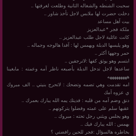
سحبت الشنطه والشغاله الثانية وطلعت لغرفتها ..
دخلت حضرت لها ملابس لاجل تأخذ شاور ..
بيت آهل مساعد
ملكة فجر *عبدالعزيز
كانت عائلية لاجل طلب عبدالعزيز ..
وهو يلبسها الدبلة ويهمس لها : آفدا هالوجه وجماله ..
حمر وجهها أكثر ..
ابتسم وهو يوثق كفها :لاترجفين ..
ساعدها لاجل تدخل الدبلة بأصبعه ناظر آمه وعمته : مابغينا
هههههههههه
امه تقدمت وهي تضمه وتضحك : لاتحرج بنيتي .. الف مبروك
ي عزوه آمك
دنق وضم آمه من قلبه : فديتك يمه الله يبارك بعمرك ..
عقبها سلم على عمته وفضلوا يتركونهم ..
وهو يجلس ويثني رجل تحته : مبروك ..
بهمس : الله يبارك فيك ..
بخاطره هالسؤال :فجر للحين رافضتي ؟