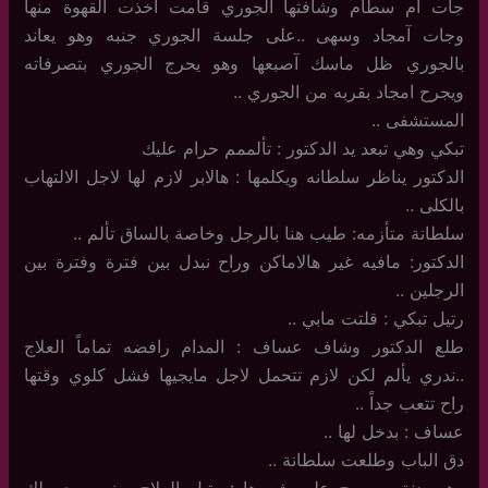
جات آم سطام وشافتها الجوري قامت أخذت القهوة منها
وجات آمجاد وسهى ..على جلسة الجوري جنبه وهو يعاند
بالجوري ظل ماسك آصبعها وهو يحرج الجوري بتصرفاته
ويجرح امجاد بقربه من الجوري ..
المستشفى ..
تبكي وهي تبعد يد الدكتور : تألممم حرام عليك
الدكتور يناظر سلطانه ويكلمها : هالابر لازم لها لاجل الالتهاب
بالكلى ..
سلطانة متأزمه: طيب هنا بالرجل وخاصة بالساق تألم ..
الدكتور: مافيه غير هالاماكن وراح نبدل بين فترة وفترة بين
الرجلين ..
رتيل تبكي : قلتت مابي ..
طلع الدكتور وشاف عساف : المدام رافضه تماماً العلاج
..ندري يألم لكن لازم تتحمل لاجل مايجيها فشل كلوي وقتها
راح تتعب جداً ..
عساف : بدخل لها ..
دق الباب وطلعت سلطانة ..
وهو يدنق ويمسح على شعرها : رتيل العلاج يعني صحه لك