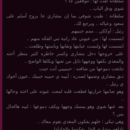
سلطانه لفت لها : تتوقعين جا ؟
شوي ودق الباب ..
سلطانة : طيب شوفي بما إن مشاري جا بروح آسلم على
سعود وعياله .. وبرجع لك..
رتيل : آوككي .. ممم جيبيهم
ابتسمت لها : من عيوني عاد رانية تبي الفكه منهم ..
ابتسمت لها ولبست عبايتها ونقابها وباستها وطلعت ..
على خروجها دخل مشاري وكسر خاطره كثير منظر أخته
والمغذي بكفها ووجهها ذابل من تعبها وبكاها الواضح ..
تتابعت دموعها من شافته : حببيييي أنت جيت
دنق مشاري وضمها لصدره : آيييه ي حبيبه حبيبك ..عيون أخوك
ي رتيل ..
وهو ضامها حرارتها قطعت قلبه لمعت عيونه على اخته وحالها
..
بعد عنها شوي وهو يمسك وجهها ويكف دموعها : لييه هالحال
بس ؟
وهي تبكي : خلهم يفكون المغذي بقوم معاك ..
ناداهم مشاري لاجل يفكونها ولاجادلها ..