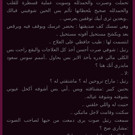
تحملت وصبرت والحمدلله وسويت عملية قسطرة للقلب
والحمدلله صحيح بلحظاتها تألم بس الحين شوفيني قبالك
..وبعدين ترى أبيك توقفين بعرسي ..
وهي تمسك كف صديقتها : بحضر عرسك وبوقف فيه وبرقص
بعد وبكشخ مستحيل آفوته مستحيل ..
ابتسمت لها : طيب حافظي على العلاج ..
رتيل : شوفي صرت أحسن أخذ كل العلاجات والبقع راحت بس
الكلى مالي قدره بأخذ الابر بس بحاول ..آممم سوس سعود
مايدري أنك هنا ؟
:لا ..
رتيل : ماراح تروحين له ؟ ماشتقتي له ؟
بحنين كبير :مشتاقته وبس ..أبي بس آشوفه آكحل عيوني
بشوفته وشوفة عياله..
حنيت له واللي خلقني ..
سكتت وقامت لاجل ماتبكي ..
سمعت رتيل صوت برى دمعت من حبها لصاحب الصوت
:مشاري صح ؟