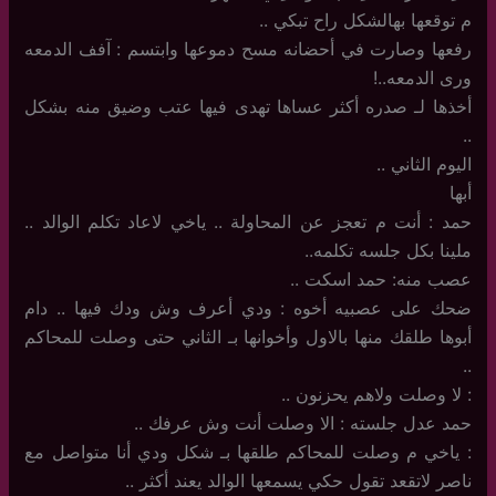
م توقعها بهالشكل راح تبكي ..
رفعها وصارت في أحضانه مسح دموعها وابتسم : آفف الدمعه
ورى الدمعه..!
أخذها لـ صدره أكثر عساها تهدى فيها عتب وضيق منه بشكل
..
اليوم الثاني ..
أبها
حمد : أنت م تعجز عن المحاولة .. ياخي لاعاد تكلم الوالد ..
ملينا بكل جلسه تكلمه..
عصب منه: حمد اسكت ..
ضحك على عصبيه أخوه : ودي أعرف وش ودك فيها .. دام
أبوها طلقك منها بالاول وأخوانها بـ الثاني حتى وصلت للمحاكم
..
: لا وصلت ولاهم يحزنون ..
حمد عدل جلسته : الا وصلت أنت وش عرفك ..
: ياخي م وصلت للمحاكم طلقها بـ شكل ودي أنا متواصل مع
ناصر لاتقعد تقول حكي يسمعها الوالد يعند أكثر ..