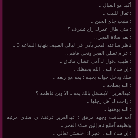
أكيد مع العيال ..
: تعال للبيت ..
: منيب جاي الحين ..
: متى طال عمرك راح تشرف ؟
: بعد صلاة الفجر ..
ناظر ساعته الفجر يأذن في ليالي الصيف بنهاية الساعه 3 ..
: عزام تصلي الفجر وتجي فاهم ..
: طيب ..قول لـ آمي عشان ماتدق ..
: إن شاء الله .. الله يحفظك ..
صك ودخل جواله بجيبه : يمه مع ربعه ..
: الله يصلحه ..
عبدالعزيز : لاينشغل بالك يمه .. الا وين فاطمه ؟
: راحت لـ آهل رجلها ..
: الله يوفقها ..
آمه شافت وجهه مرهق : عبدالعزيز غرفتك ي ضناي مرتبه
ونظيفه آطلع نام إلين صلاة الفجر ..
: إن شاء الله .. فجر أذا خلصتي تعالي ..