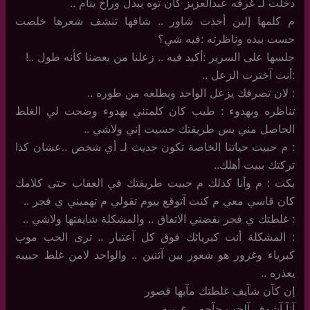
دخلت لـ غرفه عبدالعزيز كان توه يبدل وراح ينام ..
م كلمها إلين أخذت شاور .. شافها تنشف شعرها خلصت
حست بيده وناظرته :فيه شي؟
جلسها على السرير :أكيد فيه .. زعلنا من بعضنا كأنه طول ..!
:أنت آخترت الزعل ..
: لان تصرفك يزعل الواحد ويطلعه من طوره ..
تناظره وبهدوء : طيب كان كلمتني بهدوء وضحت لي الغلط
الحاصل مني بس طريقتك حسيت إني ولاشي ..
: م حبيت حياتنا الخاصة تكون حديث لـ أي شخص ..عشان كذا
تركتك ببيت أهلك..
بكت : م وأنا كذلك م حبيت طريقتك في العقاب حتى كلامك
كان قاسي معي م كنت آتوقع بيوم تقولي م تهميني ي فجر ..
: غلطتك ي فجر نقضتي الاتفاق .. والمشكلة شايفتها ولاشي ..
: المشكلة أنت كبريائك فوق كل آعتبار .. ترى الحب موب
كبرياء وغرور هو شعور بين آثنين .. والواحد لامن غلط حبيبه
يعذره ..
إن كآن شآيف غلطتك مآبها قصور
آنآ آشوف آلحب حآجه . .غريبه