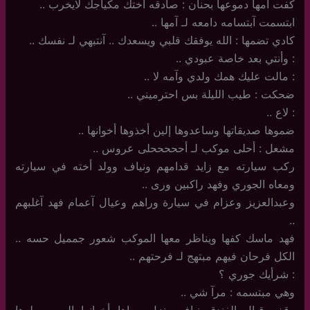
كفت آمها دموعها بحنان : صادقه آختك مكياجك لايخرب ..
ابتسمت آبتسامه دامعه لـ آمها ..
كادي تضمها : الله يوفقك قلبي ويسعدك .. آنتبهي لـ نفسك ..
: وأنتي بعد خاصة عبودي ..
: مالت عليك همك ولدي وآمه لا ..
ضحكت : طيب الليلة بس احترميني ..
: لاع ..
ضموها صديقاتها وساعدوها إلين أخذوها أخوانها ..
مشعل : أحلى موكب لـ أحححححلى عروس ..
ركب سيارته مع زايد قدامهم ونياف وولد أخته في سيارته
ومعاه الجوري وفهد راكبين ورى ..
وعبدالعزيز وعزام في سيارة وراهم وعيال آعمام فهد آغلبهم
..
فهد ماسك كفها ويناظر معها الموكب شعور جمميل حسه ..
الكل فرحان فيهم مبتهج لـ فرحتهم ..
: شرأيك جوري ؟
وهي مبتسمه : مرآ شي ..
وقف قبال الفندق نياف ونزل معاها أخوانها إلين وصلوها