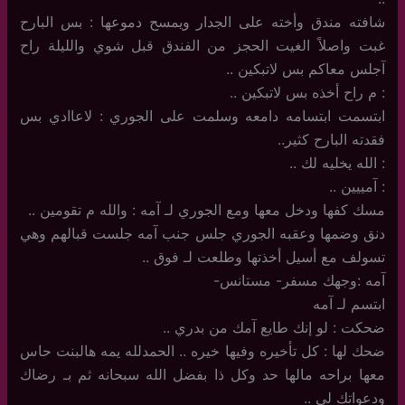
شافته مندق وأخته على الجدار ويمسح دموعها : بس البارح
غبت واصلاً الغيت الحجز من الفندق قبل شوي والليلة راح
آجلس معاكم بس لاتبكين ..
: م راح أخذه بس لاتبكين ..
ابتسمت ابتسامه دامعه وسلمت على الجوري : لاعاادي بس
فقدته البارح كثير..
: الله يخليه لك ..
: آمييين ..
مسك كفها ودخل معها ومع الجوري لـ آمه : والله م تقومين ..
دنق وضمها وعقبه الجوري جلس جنب آمه جلست قبالهم وهي
تسولف مع أسيل أخذتها وطلعت لـ فوق ..
آمه :وجهك مسفر- مستانس-
ابتسم لـ آمه
ضحكت : لو إنك طايع آمك من بدري ..
ضحك لها : كل تأخيره وفيها خيره .. الحمدلله يمه هالبنت حاس
معها براحه مالها حد وكل ذا بفضل الله سبحانه ثم بـ رضاك
ودعواتك لي ..