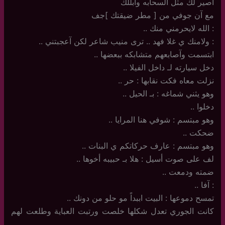
آصير لك مثل آلسحآبه وآبلّلك
مع آن جوفي من [ مطر ضيقتك ]جف
: الله لايحرمني منك ..
: ولامنك ي غلا فهد .. ترى منيب شاعر لكن آعجبتني ..
ابتسمت وآصابعهم متشابكه ببعضها ..
دخل سيارته لـ داخل الفيلا ..
نزلت معاه فكت نقابها : حر ..
وهو يثني شماغه : بـ الحيل ..
دخلوا ..
وهو مبتسم : شوفي هنا المرايا ..
ضحكت ..
وهو مبتسم : عارف حركاتكم ي البنات ..
لف على صوت أسيل : هلا بـ حبيبه أخوها ..
ضمته ودمعت ..
: آفا ..
تمسح دموعها : البيت اببداً مو حلو من دونك ..
كانت الجوري تعدل شكلها خلصت ورتبت العباية وطلعت لهم
..