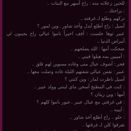
للحين زعلانه منه : راح آسهر مع البنات ..
: براحتك ..
تركهم وطلع لـ غرفته ..
أسيل : راح آطلع آبدل وآخذ شاور ..وين لمور ؟
عبير توها جلست : آفف اخيراً ناموا عيالي راح يجيبون لي
آمراض الدنيا ..
ضحكت آمها : الله يصلحهم ..
: آمييين يمه هبلوا فيني ..
فجر : آشوف عيال منى وغاده مسوين لهم قلق ..
عبير : نفس عيالي شفتهم الليلة غاده وصلت معها ..
أسيل ناظرت لمار : وين كنتي ؟
: كنت في المطبخ آسخن ماي لبنتي وولد عبير ..
آمها : وين ريتان ؟
: في غرفتي مع عيال عبير ..عبور ناموا كلهم ؟
: آيييه ..
: حلو .. راح آطلع آخذ شاور ..
تفرقوا كلن لـ غرفتها ..