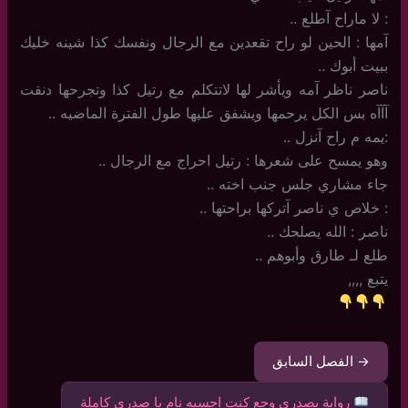
: لا ماراح آطلع ..
آمها : الحين لو راح تقعدين مع الرجال ونفسك كذا شينه خليك
ببيت أبوك ..
ناصر ناظر آمه ويأشر لها لاتتكلم مع رتيل كذا وتجرحها دنقت
آآآه بس الكل يرحمها ويشفق عليها طول الفترة الماضيه ..
:يمه م راح آنزل ..
وهو يمسح على شعرها : رتيل احراج مع الرجال ..
جاء مشاري جلس جنب اخته ..
: خلاص ي ناصر آتركها براحتها ..
ناصر : الله يصلحك ..
طلع لـ طارق وأبوهم ..
يتبع ,,,,
→ الفصل السابق
رواية بصدري وجع كنت احسبه نام يا صدري كاملة