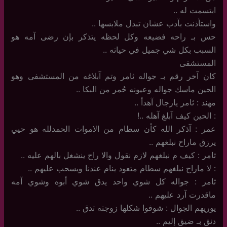
ابتسمت له ..
واستأذنت بآدب عشان تبدل ملابسها ..
حس بـ راحه فضيعه وكل لحظه يتذكر بإن رضى آمه هو
السبب بكل شي جميل في حياته ..
المستشفى
كان آخر رقم بـ جواله ثامر وتم آبلاغه من المستشفى وهو
الحين ماسك جواله وعيونه حُمر من البكا ..
مهند : ثامر يارجال آهدأ ..
: الحين كيف آبلغ آهله ..!
عمر : آذكر الله كأن سطام من الاموات الحمدلله هو حيي
يرزق ماراح نبلغهم ..
ثامر : كيف م نبلغهم لازم نقول والا راح ينشغل بالهم عليه ..
: لا ماراح نبلغهم سطام متعود ينام عندنا ويسحب عليهم ..
ثامر : جواله كل شوي واحد يدق شوي أبوه وشوي آمه
ماقدرت آرد عليهم ..
يوريهم الجوال : شوفوا شكلها زوجته تدق ..
دنق بـ ضيق إليم ..