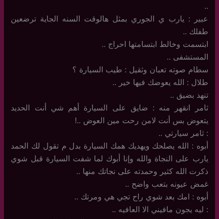
..
عبير : يارب ي الجوري بمثل هالوقت السنه الجاية ترضعين
طفلك ..
ابتسمت وخالط ابتسامتها احراج ..
المستشفى ..
سطام صوته تعبان وثقيل : طيب السيارة ؟
طلال : الله يعوضك فيها خير ..
تنهد بضيق ..
ثامر انقهر منه : ضايق على السيارة أهم شي أنت الحديد
يتعوض بس أنت لامن رحت مين العوض ..!
: ثامر سيارتي ..
أبوه : الله يصلحك ويهديك همك السيارة بدل م تقول لك الحمد
يارب على النجاة والله وإنا أبوك لما شفت السيارة قبل شوي
ذكرت الله كثير وحمدته على نجاتك منها ..
غمض عيونه بتعب واضح ..
أبوه : امك بعد شوي راح تجي هي ومرتك ..
: ليه يجون مافيني الا العافيه ..