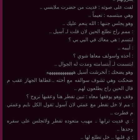
لفت على صوته : فديت من حضرت ملابسي ..
وهي مبتسمه : نعيماً ..
وهو يجلس جنبها : الله ينعم عليك ..
: ممم راح نطلع الحين لان قلت لـ آسيل ..
ابتسم : هي معاك في البي بي ؟
: آيييه ..
: أخذه واسولف معاها شوي ؟
ابتسمت لـ آبتسامته ومدت له الجوال ..
وهو يضحك : آنخرشت أسيل ههههههههههههه
ضحكت وهي تشوف سوالفه مع أخته ..عطاها الجهاز عقب م
قال الحين راح يطلعون لهم ..
وقف وهو يوفقها معاه : تبين نفطر هنا وعقبها نروح ؟
: مم لا خل نفطر مع عمتي لان آسول تقول الكل نايم وعمتي
م فطرت ..
: ي فديت ترابها .. مهيب متعوده تفطر ولاتجلس على سفره
وحدها ..
: ي قلبها .. خل نطلع لها ..