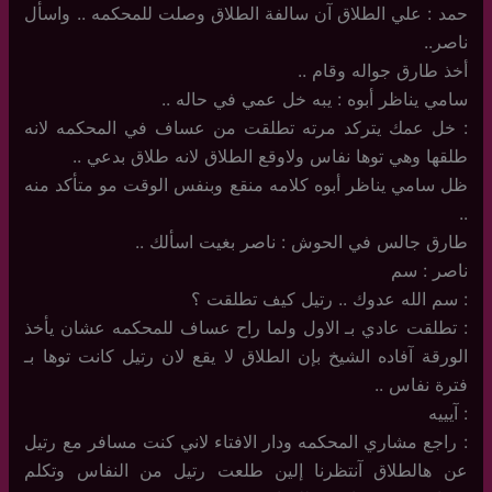
حمد : علي الطلاق آن سالفة الطلاق وصلت للمحكمه .. واسأل
ناصر..
أخذ طارق جواله وقام ..
سامي يناظر أبوه : يبه خل عمي في حاله ..
: خل عمك يتركد مرته تطلقت من عساف في المحكمه لانه
طلقها وهي توها نفاس ولاوقع الطلاق لانه طلاق بدعي ..
ظل سامي يناظر أبوه كلامه منقع وبنفس الوقت مو متأكد منه
..
طارق جالس في الحوش : ناصر بغيت اسألك ..
ناصر : سم
: سم الله عدوك .. رتيل كيف تطلقت ؟
: تطلقت عادي بـ الاول ولما راح عساف للمحكمه عشان يأخذ
الورقة آفاده الشيخ بإن الطلاق لا يقع لان رتيل كانت توها بـ
فترة نفاس ..
: آيييه
: راجع مشاري المحكمه ودار الافتاء لاني كنت مسافر مع رتيل
عن هالطلاق آنتظرنا إلين طلعت رتيل من النفاس وتكلم