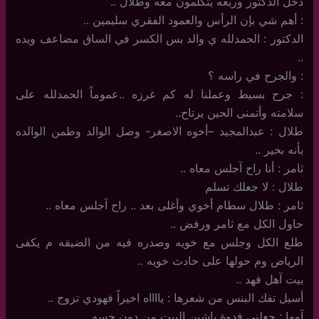
دخل الدكتور وربعه يتكلمون معه وطلال ..
: أهم شي بإن الرأس والعمود الفقري سليمين ..
الدكتور : الحمدلله ي والد بس الكسر في الساق مضاعف ويده
..
: والجرح في راسه ؟
: جرح بسيط وعملنا له كم غرزه ..عموماً الحمدلله على
سلامته وأتمنى الحين يرتاح..
طلال : عبدالمجيد –أخوه الاصغر- وصل الوالد وطمن الوالده
بأنه بخير ..
ثامر : أنا راح آجلس معاه ..
طلال : لا جعلك تسلم
ثامر : طلال سطام أخوي وأغلى بعد .. راح آجلس معاه ..
حاول الكل مع ثامر ورفض ..
طلع الكل وجلس مع خويه وصدره فيه من الضيقه م يكفى
الرياض وم حولها على حادث خويه ..
بيت آهل فهد ..
أسيل تفك البنس من شعرها : يااااه اخيراً فهودي تزوج ..
آمها : جعلني فدوة ياشين البيت من دون حسه ..