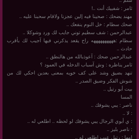
ثامر : شفييك أنت ..!
مهند يضحك : صحينا فيه إلين عجزنا ولاقام سحبنا عليه ..
ضحك سطام : خل النوم ينفعك ..
عبدالرحمن : شف سطيم توني جايب لك ورد وشوكلا ..
سطام :ههههههههههه راح يقعد يذكرني فيها آجيب لك بأقرب
حادث ..
عبدالرحمن ضحك : آعوذبالله من هالنطق ..
ثامر يناظره : وش آسباب الدخله في العمود ؟
تنهد بضيق وشد على كف خويه بمعنى بعدين احكي لك من
شوش الفكر وضيق الصدر ..
بيت أبو رتيل ..
المسا
ناصر : يبي يشوفك ..
: لا ..
: ي أبوي الرجال يبي يشوفك لو لحظه .. اطلعي له ..
: ناصر بليز ..
امها : رتيل عيب اطلعي له ..