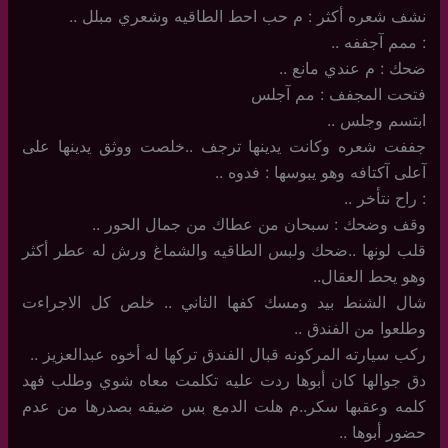
نشف شعره أكثر : م حب احط الطاقيه وشعري مبلل ..
: ممم آجففه ..
ضحك : م عندي مانع ..
فتحت المجفف : مم آجلس
ابتسم وجلس ..
جففت شعره وكانت يدينها ترجف ..خلصت ووثق يدينها على
آعلى آكتافه وهو يبوسها : فدوه ..
: راح نتأخر ..
وقف وضحك : سبحان من عطاك من جمال الحور ..
قلب لونها ..ضحك ولبس الطاقيه والشماغ ورش له عطر أكثر
وهو يحط العقال..
شال الشنط بيد ومسك كفها الثاني .. خلص كل الاجراءت
وطلعوا من الفندق ..
ركب سيارته المركونه قبال الفندق تركها له أخوه عبدالعزيز ..
دق جوالها كان أبوها ردت عليه تكلمت معاه شوي وطلب فهد
كلمه وعقبها سكر..م هلت الدمع بس ضيقه بصدرها من عدم
حضور أبوها ..