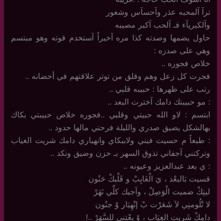
ترآ آلمحبه عذر وآحسآس وشعور
وآلكبريآء فـ آلحب آكبر مصيبه
حاول يضمها وصدته كذا مره آخيراً آستخدم قوته وهو مبتسم
وهي على صدره :
خلاص فجوره ..
فجرت كل زعل وهم وقلق من توتر علاقتهم في أحضانه ..
رتب على ظهرها : حبيبه قلبي ..
: مو حبيبتك دامك آخترت البعد ..
ابتسم : لاو الله حبيتي وقلبي ..فجوره خلاص حبيبتي بكاك
بهالشكل يضيق صدري والليلة فرحتي مالها حدود ..
: طبعاً م حسيت فيني ولاببكاي وانهياري دامك شريت الغياب
وتركتني آجفاني تذوق السهر بـ حزن وضيق ونكد ..
: ي بعد عبدالعزيز وعيونه ..
قسيت بَالبعْد ، يَ الْغَايِبْ و قَلْبكْ حَنُون
ليتِكْ ضميت الْوَصِلْ ، وآجيك كلِّي نَهَرْ
لا تْلُومنِي لاَ شَعَرْت بْ إنْهِيَار وْ جنُون
دامِكْ شَريت الغِيَاب ، وْ بعْتِني للسَّهَرْ ..!