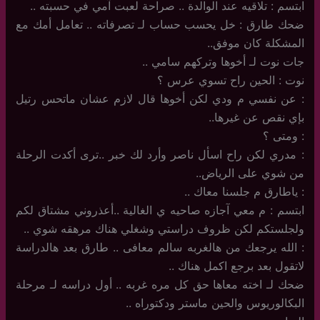
ابتسم : تلاقيه عند الوالدة .. صراحة لعبت آمي في حسبته ..
ضحك طارق : خل يحسب حساب لـ تصرفاته .. تعامل أمك مع
المشكلة كان موفق..
جات نوت لـ أخوها وتركهم سامي ..
نوت : الحين راح تسوي عرس ؟
: عن نفسي م ودي لكن أخوها قال لازم عشان ماتحس رتيل
بإي نقص عن غيرها..
: ومتى ؟
: مدري لكن راح اسأل ناصر وأرد لك خبر ..ترى أكدت الرحلة
من شوي على الرياض..
: ياطارق م جلسنا معاك ..
ابتسم : م معي آجازه صاحيه ي الغالية ..أعذروني مشتاق لكم
ولجلستكم لكن ظروف دراستي وشغلي هناك مرهقه شوي ..
: الله يرجعك من هالغربه سالم معافى .. طارق بعد هالدراسة
لاتقول بعد برجع اكمل هناك ..
ضحك لـ اخته معاها حق كل مره غربه .. أول دراسه لـ مرحلة
البكالوريوس والحين ماستر ودكتوراه ..