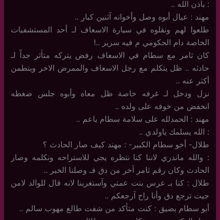
: بأذن الله ..
مهند : عيال أبوه وصل وأخوانه آثنين كبار ..
طلعوا لهم ونقلوه في سيارة الاسعاف لـ أحد المستشفيات
الخاصة دام الحكومي م فيه سرير ..!
كان ثامر مع سطام في الاسعاف رفض يتركه متأثر جداً لـ
حادثه .. ظل يتكلم مع رجل الاسعاف والممرض الاخر ويتطمن
أكثر عنه ..
نزل ودخل لـ غرفه خاصة ظل معاه وأبوه جلس ضغطه
انخفض من خوفه على ولده ..
مهند : الحمدلله على سلامة سطام ياعم ..
: الله يسلمك ياولدي ..
طلال- أخو سطام الكبير- : مهند كيف صار الحادث ؟
: والله ماندري لاننا كنا نتظره يجي للاستراحه ونكلمه وصار
الحادث وكان رقم ثامر آخر من دق فـ وصلنا الخبر ..
طلال : كنا بـ عرس بنت عمتي وآستغربنا لانه قال للوالد لامن
جيت ترجع دق وأنا راح آرجعكم ..
أبو سطام بضيق : كنت متأكد من شفت طالع مهوب سالم ..