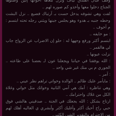
الجناج دخلوا معها وأخذو كم صوره لهم ..
لفت وهي تشوفه يدخل حست بـ آرتباك فضيع .. نزل البشت
وحطه جنبه بـ هدوء وهو يجلس جبنها ويثني رجله تحته ابتسم :
م آخوف ..
: مو خايفه ..
ابتسم أكثر ورفع وجهها له : حلو إن الاضراب عن الزواج جاب
لي هالقمر ..
نزلت عيونها ..
: الله يوفقنا في حياتنا ويجعلنا عون لـ بعضنا على طاعته ..
الجوري م بي منك غير شي واحد ..
: آمر ..
: مايأمر عليك ظالم .. الوالدة وخواتي تراهم نظر عيني ..
وهي تناظره : آمك هي آمي الثانية وخواتك مثل خواتي وغلاة
الكل من غلاك واحترامك ..
ارتاح بشكل : الله يجعلك في الجنة .. صدقيني هالشي فوق
حبي راح أحبك أكثر وأغليك أكثر وأبشري ي الغاليه أهلك لهم
من الاحترام والتقدير الشي الكثير..