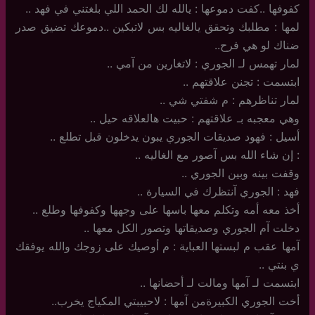
كفوفها ..كفت دموعها : يالله لك الحمد اللي بلغتني في فهد ..
لمها : مطلبك وتحقق يالغاليه بس لاتبكين ..دموعك تضيق صدر
ضناك لو هي فرح..
لمار تهمس لـ الجوري : لاتغارين من آمي ..
ابتسمت : تجنن علاقتهم ..
لمار تناظرهم : م شفتي شي ..
وهي معجبه بـ علاقتهم : حبيت هالعلاقه حيل ..
أسيل : فهود صديقات الجوري يبون يدخلون قبل تطلع ..
: إن شاء الله بس آصور مع الغاليه ..
وقفت بينه وبين الجوري ..
فهد : الجوري آنتظرك في السيارة ..
أخذ معه أمه وتكلم معها باسها على وجهها وكفوفها وطلع ..
دخلت آم الجوري وصديقاتها وتصور الكل معها ..
آمها عقب م لبستها العباية : م أوصيك على زوجك والله يوفقك
ي بنتي ..
ابتسمت لـ آمها ومالت لـ أحضانها ..
أخت الجوري الكبيرةمن آمها : لاحبيبتي المكياج يخرب..