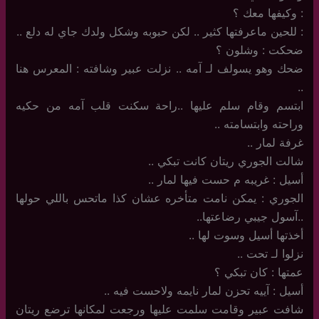
: وكيفها معك ؟
: للحين ماعرفتها كثير .. لكن حبوبه وشكل ولدك جاي له دلع ..
ضحكت : وشلون ؟
ضحك وهو يسولف لـ آمه .. نزلت عبير وشافته : المعرس هنا
..
ابتسم وقام سلم عليها ..راحة سكنت قلب آمه من حكيه
وراحته وابتسامته ..
غرفة لمار ..
شالت الجوري ريتان كانت تبكي ..
أسيل : غريبه م حست فيها لمار ..
الجوري : يمكن نامت متأخره عشان كذا ماتحس باللي حولها
..آسول جيبي رضاعتها..
أخذتها أسيل وسوت لها ..
نزلوا لـ تحت ..
عمتها : كان تبكي ؟
أسيل : آييه تحزن لمار نايمه ولاحست فيه ..
شافت عبير وقامت سلمت عليها ورجعت لمكانها ترضع ريتان