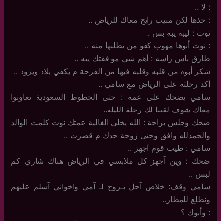
: لا ..
: خذها لكن منيب رايح معاك للرياض ..
نوت : لييه يبه بس ..
: نوت أبوها مهوب كفو من يطلبها منه ..
طارق باس راسه : آهم شي موافقتك يبه ..
شكر أبوه من قلبه وقلبه فيها من الفرحة م يكفي بلاد ويزود ..
أكد رحلته على الرياض مع سامي ..
سامي يضحك على عمه : حتى الخطوط السعودية تعاونوا
معاك شوف لقينا لك رحلة الليلة..
ضحك وجلس براحة : الله يخلي الغالية عمتك نوت كلمت الوالد
والحمدلله وافق وحتى زوجة جدك م قصرت ..
سامي : طيب قوم آجهز ..
ضحك : وين آجهز كل ملابسي في الرياض هناك شاري كم
لبس ..
سامي وقف: خلاص آجل بـروح لـ آمي واخواني آسلم عليهم
ونطلع للمطار..
: وأبوك ؟