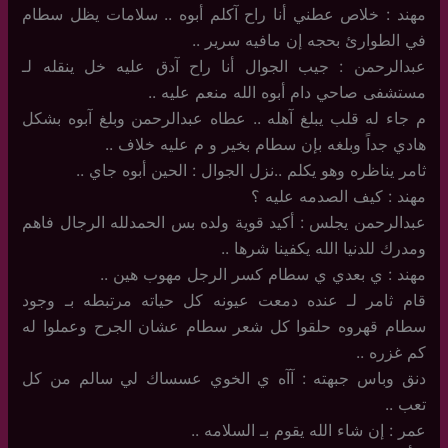
مهند : خلاص عطني أنا راح آكلم أبوه .. سلامات يظل سطام
في الطوارئ بحجه إن مافيه سرير ..
عبدالرحمن : جيب الجوال أنا راح آدق عليه خل ينقله لـ
مستشفى صاحي دام أبوه الله منعم عليه ..
م جاء له قلب يبلغ آهله .. عطاه عبدالرحمن وبلغ آبوه بشكل
هادي جداً وبلغه بإن سطام بخير و م عليه خلاف ..
ثامر يناظره وهو يكلم ..نزل الجوال : الحين أبوه جاي ..
مهند : كيف الصدمه عليه ؟
عبدالرحمن يجلس : أكيد قوية ولده بس الحمدلله الرجال فاهم
ومدرك للدنيا الله يكفينا شرها ..
مهند : ي بعدي ي سطام كسر الرجل مهوب هين ..
قام ثامر لـ عنده دمعت عيونه كل حياته مرتبطه بـ وجود
سطام قهروه حلقوا كل شعر سطام عشان الجرح وعملوا له
كم غزره ..
دنق وباس جبهته : آآه ي الخوي عسساك لي سالم من كل
تعب ..
عمر : إن شاء الله يقوم بـ السلامه ..