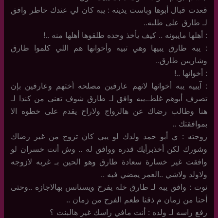
قعدت قبال أبوها وباست يدينه : يبه كان لي عندك خاطر وافق
لـ طارق على طلبه..
: أهلها مايبونه .. كيف يأخذ وحده طلقوها أهلها منه ..!
: يبه طارق يبيها وهي تبيه وأخوانها هم اللي كلموا طارق
وشاريين طارق..
: أخوانها ..!
: آيييه يبه أخوانها لانهم عارفين مصلحه أختهم وعارفين بإن
تصرف أبوهم غلط..يبه وافق لـ طارق شوف تعنى من كندا لـ
هنا وطالب رضاك عن هالزواج ولاراح يقدم على خطوه الا
بموافقتك ..
زوجته : ي أبو حمد ولدك لو يبي كان تزوج من غير رضاك
وشورك لكن أخذبرأيك قدره ووافق له .. وش أنت خسران لو
وافقت غير خسارة سعادة طارق وهو الحين بـ غربه لازوجه
ولاولد ولاشي ..العمر يمضي فيه ..
نوت : وافق يبه لـ طارق خله يفرح ويستانس بهالاجازه ..وحتى
أحنا من زمان م ذقنا طعم الفرح من زمان ..
رفع راسه لـ ولده : أنت مافي راسك غير هالبنت ؟