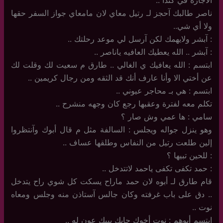
ناصر طالبك آحجز لـ رتيل معاي لان مامعاي جواز السفر حقها
ولا أي شي..
: آبشر ولايهمك لكن آرسل لي موعد رحلتك ..
: آبشر .. الله يعطيك العافيه ياناصر ..
ابتسم : الله يعافيك ي الغالي .. طارق م سعيت لك وقلت لك
عن أختي الا وأنا عارف أنك قد الثقه ومن رجال كريمين ..
ابتسم : هي بـ محاجر عيوني ..
تكلم معه لفترة وعقبها رجع كان وجهه منشرح ..
سامي : ها عمي وش صار ؟
وهو ينزل جواله ويجلس : السالفة مثل م قال أبوك وآنتظروا
إلين طلعت رتيل من النفاس وطلقها عساف ..
: للحين تبيها ؟
: حمد تكفى تكفى ياحمد لاتتدخل ..
قام طارق لـ أبوه لان حمد ماراح يسكت كل شوي راح يتدخل
.. دق على باب غرفته وكان جالس آستاذن منه وجلس ومعاه
نوت ..
ابتسم أبوهم : نوت أخوك جابك يبيك عون له ..