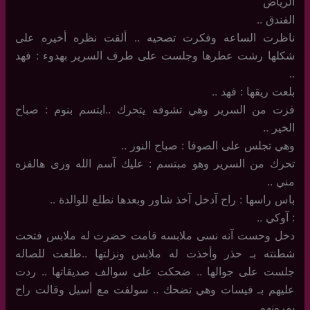
الرياض
الفندق ..
ناظرت الساعه وفكرت تصحيه .. ألقت نظره أخيره على
شكلها رشت عطرها وجلست على طرف السرير بهدوء : فهد
..
بلعت ريقها : فهد ..
فزت من السرير وهي تشوفه يتحرك ..ابتسم بنوم : صباح
الخير ..
وهي تجلس على الصوفا : صباح النور ..
تحرك من السرير وهو مبتسم : عليك آسم الله ورى هالفزه
مني ..
باس راسها : راح آدخل آخذ شاور وبعدها نطلع للوالدة ..
: آوكي ..
دخل وحست آنه نسى ملابسه قامت حضرت له ملابس فتحت
شطنته بـ حذر وأخذت له ملابس ونزلتها ..طلعت للصاله
جلست على جوالها .. ضحكت على سوالف صديقاتها .. ردت
عليهم بـ فيسات وهي تضحك .. سولفت مع أسيل وقالت راح
يمرونهم ..