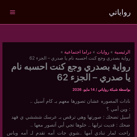
خطي
رواياتي
لى
لمحتوى
الرئيسية
روايات
دراما اجتماعية
رواية بصدري وجع كنت احسبه نام يا صدري – الجزء 62
رواية بصدري وجع كنت احسبه نام
يا صدري – الجزء 62
بواسطة
شبكة رواياتي
/
14 مايو، 2026
نادات المصوره عشان تصورها معهم بـ كام آسيل ..
: وين أمي ؟
أسيل تضحك : صورتها وهي ترقص بـ عرسك شششي ي فهد
ضحك : فديت ترابها .. خلوها تجي أبي آتصور معها ..
راحت لمار تنادي آمها ..شوي جات آمه تقدم لـ آمه وباس