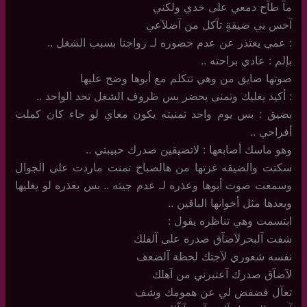
مآ طآح دمعي على خدي ولكني
آحس بي ضيقةٍ تآكل من آضلآعي
: عمي يعتذر عن عدم حضوره لـ زواجنا بسبب الشغل ..
بإلم : عادي براحته ..
صوتها ضايق من وهي تتكلم مع أبوها وضح عليها
: أكيد يغليك وتمنى يحضر بس ظروف الشغل تحد الواحد ..
بضيق : بس يوم واحد تمنيته يكون معاي لو جاء كان كملت
أفراحي ..
وهو ماسك أصابعها : لاتضيقين صدرك حبيبتي ..
سكتت والضيقه غزتها من هالصباح تمنت ماردت على الجوال
وسمعت صوت أبوها وعذره لـ عدم جيته .. بس بعذره لو يغليها
ويعدها مثل أخوانها الباقين ..
ابتسمت وهي تناظره يقول :
شفت آلبحرلآضآق صدره على آلفلك
نفسه شعوري لآجتك لحظة آلضعف
لآضآق صدرك آعتبرني من آهلك
تعآل فضفض لي عن همومك وشف