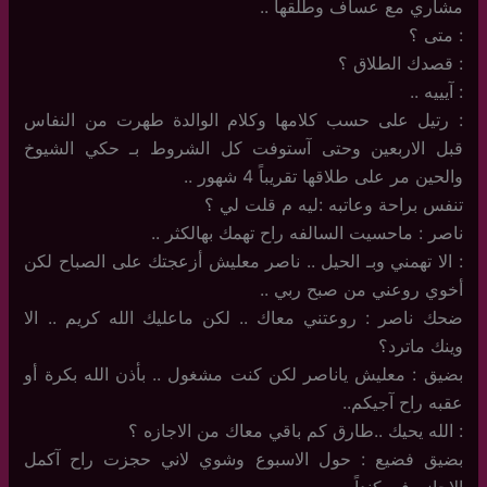
مشاري مع عساف وطلقها ..
: متى ؟
: قصدك الطلاق ؟
: آيييه ..
: رتيل على حسب كلامها وكلام الوالدة طهرت من النفاس
قبل الاربعين وحتى آستوفت كل الشروط بـ حكي الشيوخ
والحين مر على طلاقها تقريباً 4 شهور ..
تنفس براحة وعاتبه :ليه م قلت لي ؟
ناصر : ماحسيت السالفه راح تهمك بهالكثر ..
: الا تهمني وبـ الحيل .. ناصر معليش أزعجتك على الصباح لكن
أخوي روعني من صبح ربي ..
ضحك ناصر : روعتني معاك .. لكن ماعليك الله كريم .. الا
وينك ماترد؟
بضيق : معليش ياناصر لكن كنت مشغول .. بأذن الله بكرة أو
عقبه راح آجيكم..
: الله يحيك ..طارق كم باقي معاك من الاجازه ؟
بضيق فضيع : حول الاسبوع وشوي لاني حجزت راح آكمل
الاجازه في كنداً ..