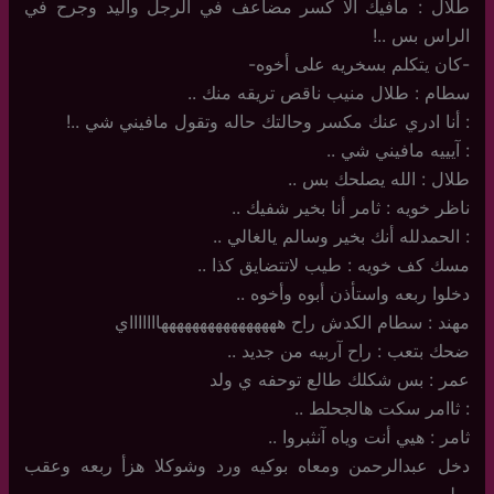
طلال : مافيك الا كسر مضاعف في الرجل واليد وجرح في
الراس بس ..!
-كان يتكلم بسخريه على أخوه-
سطام : طلال منيب ناقص تريقه منك ..
: أنا ادري عنك مكسر وحالتك حاله وتقول مافيني شي ..!
: آيييه مافيني شي ..
طلال : الله يصلحك بس ..
ناظر خويه : ثامر أنا بخير شفيك ..
: الحمدلله أنك بخير وسالم يالغالي ..
مسك كف خويه : طيب لاتتضايق كذا ..
دخلوا ربعه واستأذن أبوه وأخوه ..
مهند : سطام الكدش راح ههههههههههههههههاااااااي
ضحك بتعب : راح آربيه من جديد ..
عمر : بس شكلك طالع توحفه ي ولد
: ثاامر سكت هالجحلط ..
ثامر : هيي أنت وياه آنثبروا ..
دخل عبدالرحمن ومعاه بوكيه ورد وشوكلا هزأ ربعه وعقب
سلم ..