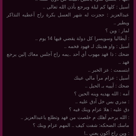
أسيل : كلها كم ليلة ويرجع بأذن الله تعالى ..
عبدالعزيز : حجزت له شهر العسل بكرة راح آعطيه التذاكر
ويطير ..
لمار : وين ؟
: أيطاليا وسويسرا كل دولة يقضي فيها 14 يوم ..
أسيل : واو هديتك لـ فهود فخمه ..
ضحك : ذا فهد مهوب أي أحد ..يمه راح آجلس معاك إلين يرجع
فهد ..
ابتسمت : عز الخبر ..
أسيل : عزام مرآ مالي عينك
ضحك : آيييه بـ الحيل ..
آمه : الله يهديه وينه الحين ؟
: مدري بس خل آدق عليه ..
دق عليه : هلا عزام وينك فيه ؟
: الله يرحم آهلك م خلصت من فهد وتطلع ياعبدالعزيز ..
ماسك الضحكه: شفت كيف .. المهم عزام وينك ؟
: وين راح آكون يعني ..!