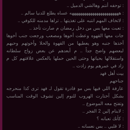
: توحفه أنتم وهالشي الدميل ..
: ههههههههههههههههههههههههه عساه يطلع للدنيا سالم ..
: لاتخاف المهم انتبه على تغذيتها .. تراها مدمنه للكوفي ..
: تعبت معها بس من دخل رمضان م صارت تأخذ ..
جات معها القهوه وعطت أخوها ومصعب ورجعت جنب أخوها
أخذها جنبه وهو يعطيها من القهوة والحلا وأخوتهم وحبهم
لبعضهم واضح جداً .. م أبعدهم عن بعض زواج سلطانه
واستقلالها بحياتها وحتى الحين حملها بالعكس علاقتهم كل م
زاد في عمرهم يوم زادت ..
بيت أهل فهد
جناحهم
عارفة اللي فيها بس مو قادرة تقول لـ فهد ترى كذا منحرجه
بشكل آختارت الهروب للنوم إلين تشوف الوقت المناسب
وتفتح معه الموضوع ..
: لابنام إلين 2 الفجر ..
: كأنك تعبانه ؟
: لا قلبي .. بس نعسانه ..