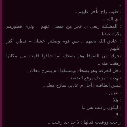
..
: طيب راح اتأخر عليهم ..
: ي الله ..
: المشكلة ربعي ي فجر من مبطي عنهم .. وترى فطورهم
بكرة عندنا ..
: عادي الله يحيهم .. بس قوم وصلني عشان م تبطي أكثر
عليهم ..
تحرك من الصوفا وهو يضحك لما شافها قامت من مكانها
زهقت منه ..
دخل للغرفه وهو يضحك ويمسكها : م ينمزح معاك ..
تنهدت : مزحك يرفع الضغط ..
يلبس الطاقيه : آجل م عادني بمازح معك ..
: عزوز ..
: هلا
: ليكون زعلت بس ..!
: لا ..
راحت ووقفت قبالها : لا جد جد زعلت ..