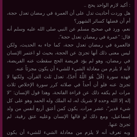
: أكيد لازم الواحد يحج ..
هل وردت أحاديث تدل على أن العمرة في رمضان تعدل حجة،
أم أن فضلها كسائر الشهور؟
نعم، ورد في صحيح مسلم عن النبي صلى الله عليه وسلم أنه
قال: “عمرة في رمضان تعدل حجة“.
فالعمرة في رمضان تعدل حجة، كما جاء به الحديث، ولكن
ليس معنى ذلك أنها تجزئ عن الحجة، بحيث لو اعتمر الإنسان
في رمضان، وهو لم يؤد فريضة الحج سقطت عنه الفريضة،
لأنه لا يلزم من معادلة الشيء للشيء أن يكون مجزئاً عنه.
فهذه سورة {قُلْ هُوَ اللَّهُ أَحَدٌ}، تعدل ثلث القرآن، ولكنها لا
تجزئ عنه فلو أن أحداً في صلاته كرر سورة الإخلاص ثلاث
مرات لم يكفه ذلك عن قراءة الفاتحة، وهذا قول الإنسان: “لا
إله إلا الله وحده لا شريك له، له الملك وله الحمد وهو على كل
شيء قدير“، عشر مرات. يكون كمن أعتق أربع أنفس من ولد
إسماعيل، ومع ذلك لو قالها الإنسان وعليه عتق رقبة، لم
تجزئ عنها.
وبه تعرف أنه لا يلزم من معادلة الشيء للشيء أن يكون