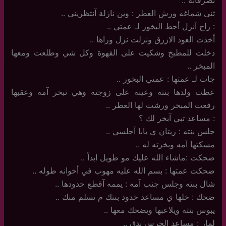
ثنى شماغه ورش العطر : وين نازلة آنتظريني ..
: راح آنزل أحط البخور لـ عمتي ..
أخذت العود الازرق ونزلت نزل وراها ..
دخلت للمطبخ وشكيت على القهوة وكل شي وطلعت ومعها
المبخر ..
جات لـ عمتها : عمتي البخور ..
عطت ولدها بنته وعينه على زوجته وهي تبخر آمه وعقبها
رفعت المبخر ورشت لها العطر ..
: مساعد تبي آبخر لك ؟
جلس بنته : ريتان ي بابا آجلسي ..
مسكتها آمه وبخرته له ..
ضحكت :ماشاء الله عليك مو طويل ابداً ..
ضحكت عمتها : بسم الله عليه مهوب في أخوانه طوله ..
شال بنته وجلس جنب آمه : يممه آقطع خدودها ..
ضحك : خلها ي مساعد خدود بنتك م تسلم منك ..
يبوس بنته ويلاعبها ويضحك معها ..
لمار : مساعد الجرس يدق ..