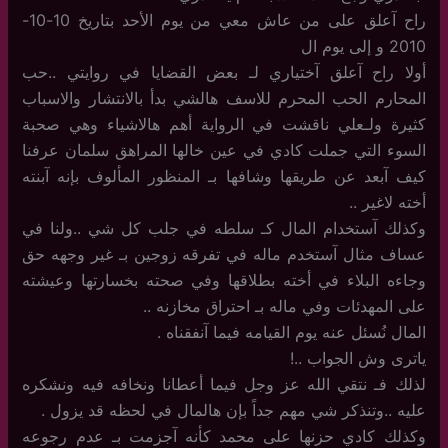
راح آعلق على من عاش معي من يوم الأحد بتاريخ 10-10-
2010 و إلى يوم ال
أولا راح آعلق آختياري لـ بعض القضايا في روايتي ..حب
المحارم الحب المحرم للاسف هالشي بدأ بالانتشار والاسباب
كثيرة ولـعلي ناقشت في الرواية أهم هالاشياء وهي صحبة
السوء التي جملت كادي في عين خالها المراهق سلمان عرفنا
كيف آبعد عن طريقها وشافها بـ المنظور المألوف بإنه آبنته
أخته لاغير ..
وكذلك آستخدام المال كـ سلطه في جلب كل شي ..ولنا في
عساف مثال آستخدم ماله في تفرقه زوجين بـ غير وجهه حق
وجاءه البلاء في أخته بطلاقها وفي صحته بخسارتها وعيشته
على المهدئات وفي ماله بـ احتراق مخازنه ..
المال نُسئل عنه يوم القيامه فيما آنفقناه .
ياترى وش الجواب ..!
لذلك فـ نتقي الله عز وجل فيما أعطانا ونخافه فيه ونشكره
عليه ..وتنذكر شي مهم جداً بإن هالمال في لحظه قد يزول .
وكذلك كادي حزنها على محمد كأنه آجزمت بـ عدم رجوعه