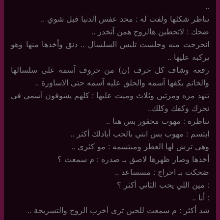
..
تناظر شكلها ولفت له : محد عفس الدنيا قبل شوي ..
ضحك : لاتحطين هالروج همن آتخدر ..
انحرجت منه وجلست تلبس السلسال .. دنق وأخذها منها وهو
يركبه عليها ..
رفعه وشاف كل حرف (ن) من حروف آسمه على سلسالها
والخاتم بكفها آسمه والحلق عليه آسمه حتى الاساورة ..
تنهد مره ومرتين وثلاث وميت عليها : كلهم يشوفون آسمي في
نحرك وكفك وكلك..
تناظره : مهوب محفور بس هنا ..
ابتسم : مهوب بس انتي بالحب أبادلك أكثر ..
وهي ترش لها العطر ومبتسمه : مو كثري ..
أخذها وصار ظهرها لاصق بـ صدره : م سمعت ؟
ضحكت بـ احراج : مسساعد ..
: مين اللي يحب الثاني أكثر ؟
: أنا ..
شد أكثر : م سمعت للحين ترى آخرب الروج والتسريحة ..