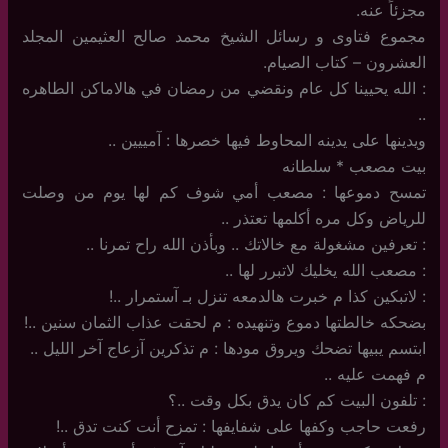
مجزئاً عنه.
مجموع فتاوى و رسائل الشيخ محمد صالح العثيمين المجلد
العشرون – كتاب الصيام.
: الله يحيينا كل عام ونقضي من رمضان في هالاماكن الطاهره
..
ويدينها على يدينه المحاوط فيها خصرها : آمييين ..
بيت مصعب * سلطانه
تمسح دموعها : مصعب أمي شوف كم لها يوم من وصلت
للرياض وكل مره أكلمها تعتذر ..
: تعرفين مشغولة مع خالاتك .. وبأذن الله راح تمرنا ..
: مصعب الله يخليك لاتبرر لها ..
: لاتبكين كذا م خبرت هالدمعه تنزل بـ آستمرار ..!
بضحكه خالطتها دموع وتنهيده : م لحقت عذاب الثمان سنين ..!
ابتسم يبيها تضحك ويروق مودها : م تذكرين آزعاج آخر الليل ..
م فهمت عليه ..
: تلفون البيت كم كان يدق بكل وقت ..؟
رفعت حاجب وكفها على شفايفها : تمزح أنت كنت تدق ..!