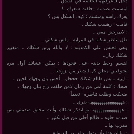
دخل لـ غرفتهم الخاصة في الفندق ..
ابتسمت بصدمه : حلقت شعرك ..!
يفرك راسه ومبتسم : كيف الشكل بس ؟
قامت : رهيببب شكلك ..
: لاتمزحين معي ..
ظل يناظر شكله في المرايه : ماش شكلي ..
وهي تجلس على الكمدينه : لا والله يزنن شكلك .. متغيير
شكلك ريان..
ابتسم وحط يدينه على فخوذها : يمكن عشانك أول مره
تشوفيني محلق كل الشعر من تزوجنا ..
: آيييه .. بس طالع شكلك حححلو .. أحس بان وجهك الحين ..
ضحك : كلمة أمي من زمان لامن حلقت راح يبان وجهك ..
ضحكت وظلت تناظره : نعيماً
: ههههههههههههههههه بدري ..
: ههههههههههههههه تو آتذكر شكلك وأنت محلق صدمني بس
صدمه حلوه .. طالع أحلى من قبل بكثير ..
مقرب لها ..
: ريااان هذا وأنت توك جاي من التروايح ..