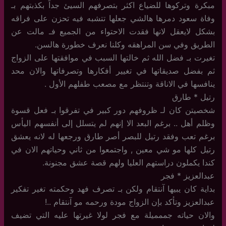
مبكرة وتركوها للضياع اكثر بتصرفهم السيئ جداً بكذبتهم بـ
وفاة سعود دمرها هالشي جعلها تتشبه فيه تحزن على فراقه
بشكل لايعقل لانها فقدت الاحتواء من الجميع فـ مالت عن
الطريق وفي سن المراهقه وكلنا نعرف خطورة هالسن.
تغيرت بـ فضل الله ثم خالتها السبب في موافقتها على الزواج
ثم بفضل صديقاتها في تغيير أفكارها وتصرفاتها والان محد
ينافسها في الاناقة وتنتظر مع مصعب طفلهم الأول .
رتيل * طارق
شخصيتن كان لـ ظروفهم دور كبير في تفرقوا بـ فعل قسوة
وظلم أهل .. برغم البعد الا إنهم لم يتسلل إلى أنفسهم اليأس
برغم تعب وفقد رتيل للبصر أصر طارق ورجعها له لانه يعشق
رتيل كلها مو شي معين , واجتمعوا من ثاني وحياتهم الان في
كندا يكملون دراستهم العليا ولهم قصة عشق مجنونة.
عبدالعزيز * فجر
بداية كان يبيها آنتقام ولكن بـ تصرف فهد وحكمته تغير تفكير
عبدالعزيز وتأكد بإن الزواج مودة ورحمه مو آنتقام ..!
والان حياته جممميلة مع فجر لولا غيرتها عليه التي تضيف