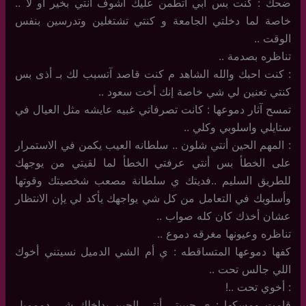
ضحك : كنت بس أبي اتطمن عليك آشوف أنتي بخير أو لا ..
خاصة لما دخلتي الجامعة و كنتي تشتغلين وتدرسين بنفس
الوقت ..
تناظره بصدمة ..
: كنت احبك والله الشاهد م كنت قاصد آتسبب لك بـ أذى بس
كنتي تعنين لي شي خاصة إنك أخت سعود ..
تمسح آثار دموعها : كانت تصرفاتي غبيه عايشه مثل العيال في
ستايلي واسلوبي وكلي ..
: المهم الحين أنتي شلون .. سلطانه العيب يكمن في الاستمرار
على الخطأ بس أنتي عرفتي الخطأ لما لقيتي من يوجهك
للطريق السليم ..فديتك ي سلطانة مصعب شخصيتك وقوتها
وأسلوبك في التعامل من كل شي يواجهك يأكد لي يإن الانتظار
عشان أخذك كان كله صواب ..
تناظره وعيونها مغرقه دموع ..
كفها دموعها المتساقطه : ي أم الشي الدميل نسيتني أخوك
اللي جالس تحت ..
: أخوي تحت ..!
قامت ومسكها : ي حبيبتي أنتي الحين بداخلك شي دممميل