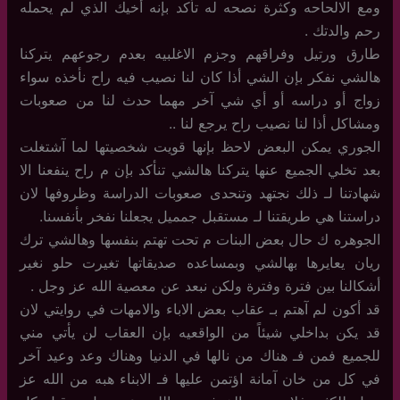
ومع الالحاحه وكثرة نصحه له تأكد بإنه أخيك الذي لم يحمله
رحم والدتك .
طارق ورتيل وفراقهم وجزم الاغلبيه بعدم رجوعهم يتركنا
هالشي نفكر بإن الشي أذا كان لنا نصيب فيه راح نأخذه سواء
زواج أو دراسه أو أي شي آخر مهما حدث لنا من صعوبات
ومشاكل أذا لنا نصيب راح يرجع لنا ..
الجوري يمكن البعض لاحظ بإنها قويت شخصيتها لما آشتغلت
بعد تخلي الجميع عنها يتركنا هالشي تنأكد بإن م راح ينفعنا الا
شهادتنا لـ ذلك نجتهد وتنحدى صعوبات الدراسة وظروفها لان
دراستنا هي طريقتنا لـ مستقبل جمميل يجعلنا نفخر بأنفسنا.
الجوهره ك حال بعض البنات م تحت تهتم بنفسها وهالشي ترك
ريان يعايرها بهالشي وبمساعده صديقاتها تغيرت حلو نغير
أشكالنا بين فترة وفترة ولكن نبعد عن معصية الله عز وجل .
قد أكون لم آهتم بـ عقاب بعض الاباء والامهات في روايتي لان
قد يكن بداخلي شيئاً من الواقعيه بإن العقاب لن يأتي مني
للجميع فمن فـ هناك من نالها في الدنيا وهناك وعد وعيد آخر
في كل من خان آمانة اؤتمن عليها فـ الابناء هبه من الله عز