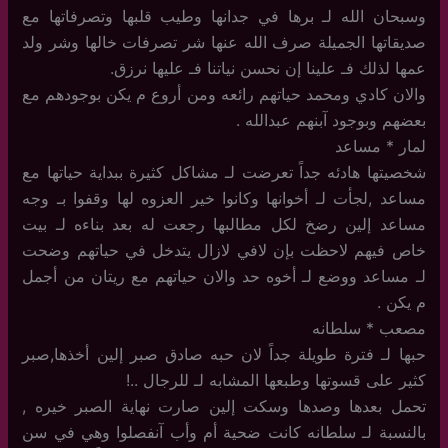
وسبحان الله لـ برها في جدانها وطيب قلبها وتصرفاتها مع
صديقاتها الجميلة صرف الله عنها شر تصرفات خالها وشر ولد
عمها لذلك فـ علينا إن نحسن نياتنا فـ عليها نرزق.
والان كادي ومحمد حياتهم رائعه ومن أروع م يكن بوجودهم مع
بعضهم وبوجود آبنهم عبدالله .
لمار * مساعد
شخصيتها هادئه جداً تعرضت لـ مشاكل كثيرة ببداية حياتها مع
مساعد ,لجأت لـ أخوانها وكانوا خير العزوه لها وقفوا بـ وجه
مساعد إلين رضخ لكل مطالبها رجعت له بعد بناءه لـ بيت
خاص فيهم لاحظت بإن لافي لازال يتدخل في حياتهم وضحت
لـ مساعد ووضع لـ أخوه حد والان حياتهم مع ريتان من أجمل
م يكن .
مصعب * سلطانه
حبها لـ فترة طويلة جداً لان حبه صادق صبر إلين أخذها,صبر
كثير على قسوتها وطبعها المشابه لـ للرجال ..!
تحمل بعدها وصدها وسكت إلين صارت نهاية الصبر خيره ,
بالنسبة لـ سلطانه كانت ضحية أم وأب آنفصلوا وهي في سن