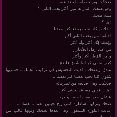
ضحكت ونزلت راسها تبعد عنه ..
وهو يضحك : لمار ها مين أكثر يحب الثاني ؟
ميته ضحك ..
: ها ؟
: خلاص كلنا نحب بعضنا كثر بعضنا ..
اختلفنا مين يحب الثاني أكثر
وإتفقنا إنِّك أكثر وأنا أكثر
من عدد رملِ الصَّحاري
و من المَطر أكثر وأكثر
كيف نخفي حُبنا والشَّوق فاضح
مندق ويضحك : فديت التحشيش في تركيب الجملة .. فسريها
شلون كلنا نحب بعضنا كثر بعضنا ..
ضحكت وهي ضايعه من تصرفاته ..
: ها .. قولي مساعد يحبني أكثر ..
عشان تعتق نفسها منه : يب يب
ضحك وتركها : شاطره كنتي راح تجيبين العيد لـ نفسك ..
عدلت البلوزه الشيفون وهي بعدها تضحك ولونها قالب من
تصرفاته ..