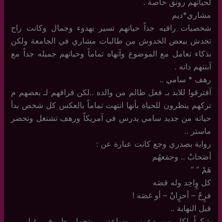
لحياتهم رونق خاصة .
مشاري*ديم
شخصيات راقيه جداً حياتهم تسير بهدوء وجمال وكانت راح
تخدش ببعض الخدوش من طالبات مشاري في الجامعة ولكن
بذكاء تعامل مع الموضوع وآنهاه تماماً وحياتهم جميله جداً مع
آبنتهم دانه .
رهف * سامي ..
آفترقوا للابد بـ فعل ظالم من والده ..لكن فراقهم لـ بعضهم م
تركهم ينظرون للحياة بأنها انتهت تماماً بالعكس كل شخص بدأ
حياته من جديد سامي يدرس في آمريكاً ورهف تشتغل وتحضر
ماستر ..
رواية بصدري وجع كانت عبارة عن :
أصَحابْ .. وجمَعهُم
هَمْ ” “
كل وٍاحِد وله قصَه
فرٍحْ – أحزٍانْ – أو غصَه !
قبل النهاية ..
شكراً لكل من دعمني وساعدني وتحمل ظروفي غيابي ..