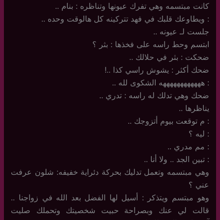
كانت مبتسمه وهي تفرك عيونها وتناظره : بنام ..
: ويطاوعك قلبك في فهد تتركينه كل هالوقت وحده ..
جلست لـ عيونه ..
ابتسم وحط راسه على فخذها : بثر ؟
ضحكت : بثر في حلالك ..
ضحك أكثر : يشوش راسي كذا ..!
: ههههههههههههه الشكوى لله ..
ضحك وهي تدلك له راسه : تدري ..
يناظرها ..
: م توقعت بيوم أتزوجك ..
: ليه ؟
: مم مدري ..
: تبين الجد .. ولا أنا ..
وهي مبتسمه وتعمل تدليك بحركة دئراية خفيفه: شلون عرفت
عني ؟
وهو مبتسم ويتذكر : أسيل لها الفضل بعد الله في زواجنا ..
قالت لي عنك وبصراحة حبيت شخصيتك وتحملك صليت