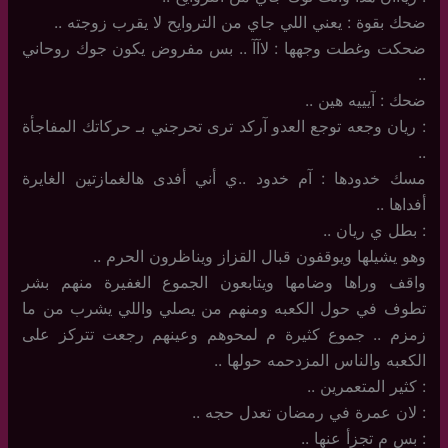
ضحك بقوة : يعني اللي جاي من التروايح لا يقرب زوجته ..
ضحكت وغطت وجهها : لاآآ .. بس مفروض يكون جوك روحاني
..
ضحك : آيييه هين ..
: ريان وجعه توجع العدو آركد ترى تحرجني بـ حركاتك المفاجأة
..
مسك خدودها : آم خدود ..ي أني أفدى هالغمازتين الغايرة
أفداها ..
: بطل ي ريان ..
وهو يشيلها ويوقفون قبال القزاز ويناظرون الحرم ..
واقف وراها وضامها ويتابعون الجموع الغفيرة منهم بشر
تطوف في حول الكعبه ومنهم من يصلي واللي يشرب من ما
زمزم .. جموع كثيرة م لمحوهم وعينهم رجعت تتركز على
الكعبه والناس المزدحمه حولها ..
: كثير المتعمرين ..
: لان عمرة في رمضان تعدل حجه ..
: بس م تجزأ عنها ..