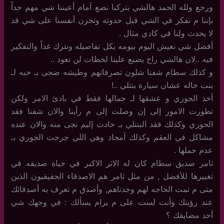
ورجع ولله الحمد هالشي يتركنا نضع آمام أعيننا شي مهم جداً
بإننا م نفكر في الشي قبل حدوثه ونحزن أنفسنا على شي قد
لا يحدث ولنا في كادي مثال .
أفضل شي نعيش اليوم بيومه بكل تفاصيله ونترك غداً والتفكير
فيه ..لان هالشي راح يضيع علينا لحظات لن تعود ..
و كذلك سطام شفنا شلون تصرفاتهم وطيشه ضحى بـ حبه لـ
بنت خاله عشان سيارة بنتلي ..!
أخذ الجوري و عشقها لـ جمالها فقط في بادئ الامر ولكن
تطورت الامور إلى إن وصلت إلى م رأينا والان شفنا فقد
الجوري وكذلك فقد البنتلي بـ حادث إليم نجى منه والان عنده
مشاكل في العقم وكذلك آمجاد وهي اللي جرحت الجوري بـ
عدم حملها .
ثامر صديق سطام كان له الاثر الاكبر في حياة صديقه في
تغييرها للأفضل , من مثل ثامر هم الاصدقاء الحقيقيون الذين
متى م تمت الحاجه لهم وجدناهم, وأصدق م تعرف به أصدقائك
عند رؤيتك وأنت لست على م يرام يسألك : في وجهك شي
أحد مضايقك ؟