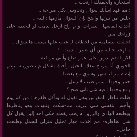
آستخاره والحمدلله ارتحت ..
: مم فهد اسألك سؤال وتجاوبني بكل صراحة ..
جلس من نبرتها واضح بإن السؤال مأزمها : لبيه ..
أخذت انفاسها : بصراحة و م راح آزعل ندمت لو للحظه على
زواجك مني ..
اختفت ابتسامته من لحظات لـ عتب عليها بسبب هالسؤال ..
بـ لهجه خالية من أي تعبير : ندمت ..!
لكن الندم تدرين على عمر ضاع وأنتي مو فيه ..
الجوري أنا مرتاح معك بالحيل وأحبك بشكل م تتصورينه برغم
إنه م مر لنا شهر وشوي مع بعضنا ..
حمر وجهها : ممم طيب لاتزعل ..
رفع وجهها : فيه شي ثاني صح ؟
ظلت تناظر المفرش وهي تقول له وتأكل ظفرها : من كم يوم
وآحس بنفسي شي غريب مم-سكت وتنهدت وهو يناظرها
وبطبعه الهادي والزرين م يحب يقطع حكي أحد إلين يقول كل
شي بخاطره- مم أخذت جهاز تحليل منزلي للحمل وطلعت
حامل..
م آستوعب : ها ؟