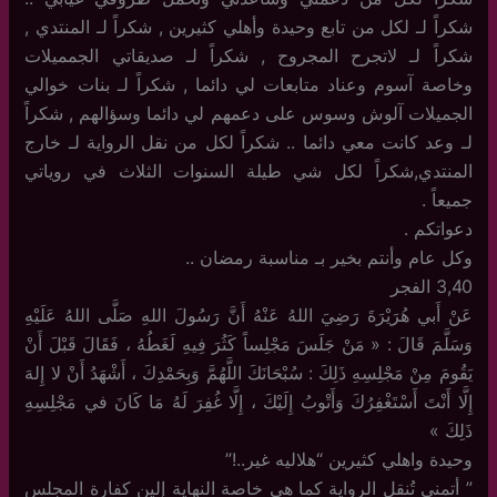
شكراً لـ لكل من تابع وحيدة وأهلي كثيرين , شكراً لـ المنتدي ,
شكراً لـ لاتجرح المجروح , شكراً لـ صديقاتي الجمميلات
وخاصة آسوم وعناد متابعات لي دائما , شكراً لـ بنات خوالي
الجميلات آلوش وسوس على دعمهم لي دائما وسؤالهم , شكراً
لـ وعد كانت معي دائما .. شكراً لكل من نقل الرواية لـ خارج
المنتدي,شكراً لكل شي طيلة السنوات الثلاث في روياتي
جميعاً .
دعواتكم .
وكل عام وأنتم بخير بـ مناسبة رمضان ..
3,40 الفجر
عَنْ أَبي هُرَيْرَةَ رَضِيَ اللهُ عَنْهُ أَنَّ رَسُولَ اللهِ صَلَّى اللهُ عَلَيْهِ
وَسَلَّمَ قَالَ : « مَنْ جَلَسَ مَجْلِساً كَثُرَ فِيهِ لَغَطُهُ ، فَقَالَ قَبْلَ أَنْ
يَقُومَ مِنْ مَجْلِسِهِ ذَلِكَ : سُبْحَانَكَ اللَّهُمَّ وَبِحَمْدِكَ ، أَشْهَدُ أَنْ لا إِلهَ
إِلَّا أَنْتَ أَسْتَغْفِرُكَ وَأَتْوبُ إِلَيْكَ ، إِلَّا غُفِرَ لَهُ مَا كَانَ في مَجْلِسِهِ
ذَلِكَ »
وحيدة واهلي كثيرين “هلاليه غير..!”
” أتمنى تُنقل الرواية كما هي خاصة النهاية إلين كفارة المجلس