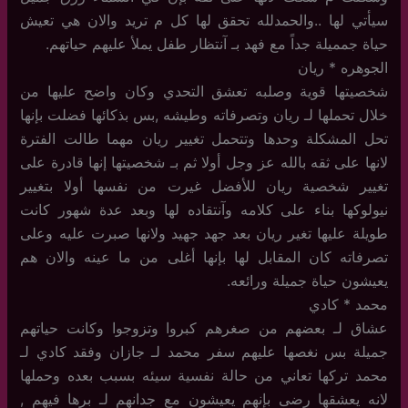
سيأتي لها ..والحمدلله تحقق لها كل م تريد والان هي تعيش
حياة جمميلة جداً مع فهد بـ آنتظار طفل يملأ عليهم حياتهم.
الجوهره * ريان
شخصيتها قوية وصلبه تعشق التحدي وكان واضح عليها من
خلال تحملها لـ ريان وتصرفاته وطيشه ,بس بذكائها فضلت بإنها
تحل المشكلة وحدها وتتحمل تغيير ريان مهما طالت الفترة
لانها على ثقه بالله عز وجل أولا ثم بـ شخصيتها إنها قادرة على
تغيير شخصية ريان للأفضل غيرت من نفسها أولا بتغيير
نيولوكها بناء على كلامه وآنتقاده لها وبعد عدة شهور كانت
طويلة عليها تغير ريان بعد جهد جهيد ولانها صبرت عليه وعلى
تصرفاته كان المقابل لها بإنها أغلى من ما عينه والان هم
يعيشون حياة جميلة ورائعه.
محمد * كادي
عشاق لـ بعضهم من صغرهم كبروا وتزوجوا وكانت حياتهم
جميلة بس نغصها عليهم سفر محمد لـ جازان وفقد كادي لـ
محمد تركها تعاني من حالة نفسية سيئه بسبب بعده وحملها
لانه يعشقها رضى بإنهم يعيشون مع جدانهم لـ برها فيهم ,