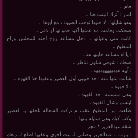
قام ..
لمار : آترك البنت هنا ..
وهو شايلها : لا خليها توجب الضيوف مع أبوها ..
ضحكت وقامت مع عمتها أكيد حمواتها أو لافي ..
كانت منى وعيالها .. دخل مساعد زوج أخته للمجلس وراح
للمطبخ ..
: ياااه مساعد جايبها هنا ..
ضحك : شوفي شلون تناظر ..
: آييه هههههههههههه ..
شالت بنتها منه : خذ حبيبي أول العصير وعقبها خذ القهوه ..
: لا قهوة ..
وهي مبتسمه : خذ القهوه ..
ابتسم وشال القهوة ..
طلعت من المطبخ عقب م تركت الشغاله تلحقها بـ العصير
وكب كيك وهي شايله بنتها ..
شقة عبدالعزيز * فجر
: يارب .. عبدالعزيز وصلني لـ بيت أخوي وعقبها اطلع لـ ربعك