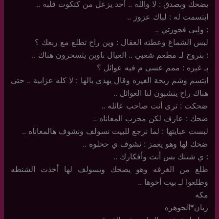
يضحك وبصدق : لا والله .. أحد يزعل من كتكوت قلبه ..
ابتسمت له : لباك عزوز ..
: ولبى فجورتي ..
لبس الشماغ وعطته العقال : وين راح تطلع مع ربعك ؟
: بنروح لـ مطعم شعبي .. العيال ناوين يتسحرون هناك ..
بـ غيره : ممم عسى م فيه عوائل ؟
ابتسم وشم ريحة الغيره وقال يهدي بالها : لا كله عزابية .. حتى
هناك راح ينشبون لنا العوائل ..
ضحكت : ترى أنت صاحب عائله ..
ضحك : عارف لكن مجرب المعاناه ..
لبست عبايتها : لما نرجع للبيت نسولف ونشوف هالمعاناه ..
ضحك لها وهو يغمز : نشوف ي ححلوه ..
: ي شينك بس أنت وأفكارك ..
طلع من الغرفه وهو يضحك ويسولف لها أخذت الشنطه
وطلعوا لـ بيت أخوها ..
مكه
ريان*الجوهره