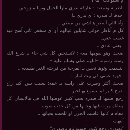
ناظرته ودمعت : عارفه بدري مارآ الحمل وتونا متزوجين ..
أخذها لـ صدره : أي بدري ..!
وأنا اللي آنتظر هالشي من مبطي ..
كل م آناظر خواتي شايلين عيالهم أو أي شخص ثاني آسج فيه
غصب عني..
: يعني عادي ..
ضحك وهو يقومها معه : لاتستحين كل شي جاء بـ شرع الله
وسنة رسوله –اللهم صلي وسلم عليه –
ابتسمت وتوها تحس بـ الفرحة من فرحته الغير طبيبعه ..
: فهود عمتي في بيت لمار ..
ضحك أكثر وضرب على راسه بـ خفه: نسيت بس أكيد راح
تفرح كثير لما تسمع بهالخبر ..
رجع ضمها لـ صدره بحب كبير عوضها الله في هالانسان كل
معاناه مرت فيها وجاتها من كل حدب صوب ..
معاه م كأنها عاشت الحزن لو للحظه بحياتها ..
آنتهت
“بصدري وجع كنت آحسبه نام ياصدري”