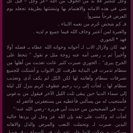
وجل للكثير فلا بد من الخوف من الله –عز وجل – قبل كل
شي في هذه الامانه والاهتمام بها وتنشئتها بطريقة تجعله يوم
العرض فرحاً مسرواً .
فـ كم شخص حُرم من نعمه الابناء ..
والعبرة لمن آعتبر وخاف الله فيما جميع م لديه .
فهد * الجوري
فهد كان ولازال الاب لـ أخوانه وخواته الله عطاه بـ فضله أولا
وأخيراً ثم بـ رضى آمه عنه زوجة مثل م نقول ” تنحط على
الجرح يبرى” .. الجوري صبرت كثير عانت تعذبت من أهلها من
سطام تذمرت في البداية طرقت كل الابواب و آشتكت للجميع
تصرفات سطام وآهانته لها لكن الكل لم يكف أذى وتعذيب
سطام لها .. لجأت إلى رب رحيم عطوف كريم ينزل كل ليلة
إلى سماء الدنيا حين يبقى ثلث الليل الآخر فيقول من يدعوني
فأستجيب له من يسألني فأعطيه من يستغفرني فأغفر له
“ثبت في الصحيحين من حديث أبي هريرة -رضي الله عنه-“
لجأت له وكانت على ثقه بإن الله عز وجل لن يردها خالية
اليدين صبرت لـ وتحملت التعب والمرض والذل والاهانه
وسكتت م شكت لانها على ثقه بإن في السماء زرق جميل