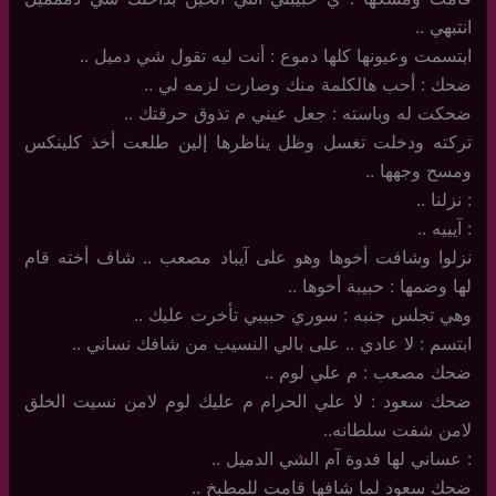
انتبهي ..
ابتسمت وعيونها كلها دموع : أنت ليه تقول شي دميل ..
ضحك : أحب هالكلمة منك وصارت لزمه لي ..
ضحكت له وباسته : جعل عيني م تذوق حرقتك ..
تركته ودخلت تغسل وظل يناظرها إلين طلعت أخذ كلينكس
ومسح وجهها ..
: نزلنا ..
: آيييه ..
نزلوا وشافت أخوها وهو على آيباد مصعب .. شاف أخته قام
لها وضمها : حبيبة أخوها ..
وهي تجلس جنبه : سوري حبيبي تأخرت عليك ..
ابتسم : لا عادي .. على بالي النسيب من شافك نساني ..
ضحك مصعب : م علي لوم ..
ضحك سعود : لا علي الحرام م عليك لوم لامن نسيت الخلق
لامن شفت سلطانه..
: عساني لها فدوة آم الشي الدميل ..
ضحك سعود لما شافها قامت للمطبخ ..