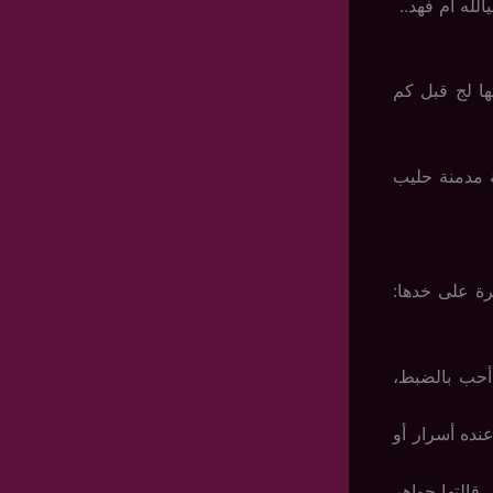
لله ام فهد..
ها لج قبل كم
 مدمنة حليب
ة على خدها:
أحب بالضبط،
ده أسرار أو
 قالتها جواهر