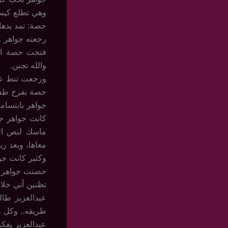
وهي تطلع كيس
حصة: تمد يدها
رجعته جواهر ورا
فتحت حصة الكيس 
والله تجنن.
ورجعت تنط عل
حصة بفرح طفول
جواهر بابتسامة
كانت جواهر جا
ماسك لنص ال
معاها، وبعد ر
وكثير كانت جو
حضنت جواهر حص
تظنين أني خلا
عبدالعزيز طا
طريقه.. وكل و
عبدالعزيز يفكر 