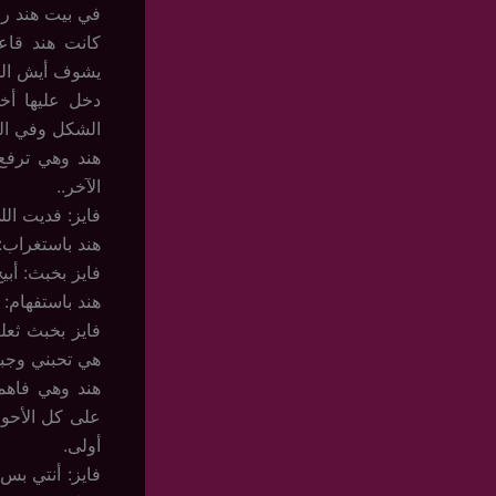
في بيت هند رف
كانت هند قاع
يشوف أيش الل
دخل عليها أخو
الشكل وفي الش
هند وهي ترفع
الآخر..
فايز: فديت الل
هند باستغراب:
فايز بخبث: أبي
هند باستفهام:
فايز بخبث ثعلب
هي تحبني وجبر
هند وهي فاهم
على كل الأحوا
أولى.
فايز: أنتي بس