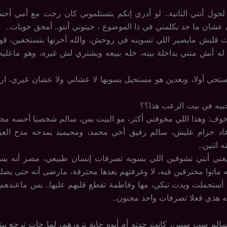
حول أنتي الثانية.. لو أدري إنكم بتستلموني كان رحت مع أمي أح
عشان ما حد يكلمني في ذا الموضوع ، جيتوني أنتو.. أمحق خويات..
 قلبش مايصير اللي تسوينه في روحش، والله أخرتها بتستخفين، قول
ه أنش منتي بداخلة بيته، خله يبيعه ويشتري لش غيره، وهو ماعلي
ستحي أولا، وبعدين هو مستحيل يسويها لا عشاني ولا عشان غيري، ارت
به في بيت الرعب هذا؟؟
خوف: وهذا اللي مخوفني أكثر، مو البيت بس، سالم شخصيا أحسه مج
 عاد حرام عليش، سالم رفيق أخي محمد، ومحيميد يمدحه مدح العزاي
 اثنين..
يعني أنتي تشوفين اللي يسويه تصرفات إنسان طبيعي، مصر أنه 
ه ماتوا محترقين فيه، لا وغرفتهم بعدها محترقة، مارضى أنه حتى يصلح
 أستحملت وبدت تبكي، مها وفاطمة تقطع قلبهم عليها.. بس ماعندهم ك
ه هذي فعلا تصرفات واحد مجنون..
الم ست سنين، كانت جدته أم أبوه جاية تزورهم، لما جات ترجع بيت