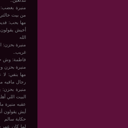
تتدلعين..
منيرة بغضب: ل
من بيت خالتي 
مها بحب: فديت
أخيش يقولون ل
الله
منيرة بحزن: ا
غريب..
فاطمة: وش حب
منيرة بحزن و
مها بنفي: لا
رجال مافيه منه
منيرة بحزن: 
البيت اللي أهل
عقبه منيرة ما
أيش يقولون أن
حكاية سالم
لما كان عمر س