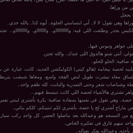
 من وراها.
 بخجل
ها وهي تقول: لا لا.. أبي ابتسامتي الحلوة.. أيوه كذا.. يالله خذي..
بحذر وطلعت اللي فيه: واااااااااااو.. وااااااااو.. وااااااااااو… تجنن
ى جواهر وتبوس فيها..
ي: أنتي شنو هالذوق اللي عندك.. والله تجنن.
 صافية: الحلو للحلو..
يبه لحصة بيجامة (هالو كيتي) الكوليكشن الجديد، كانت عبارة عن بن
ساق معاه تيشرت طويل لنص الفخذ واسع، ومعاها شبشب ينربط
بطة وشباصات شعر وحتى الصدرية والبانت، كله طقم واحد..
اهر تشتري هالأشياء لحصة اللي كانت تنبسط فيهم…
ة.. وهي تقول في نفسها بسعادة صافية: بكرة بأشتري لبنتي نفس ه
ص ماراح أشتري لج يا حصة، بأشتري لكم ثنتينكم، كلكم بناتي..
لع من المسجد هو وعبدالله بعد ماصلوا العصر، كل واحد ركب سيارت
احد منهم غارق في تفكيره الخاص..
بأخته، وعبدالله يفكر بعياله..