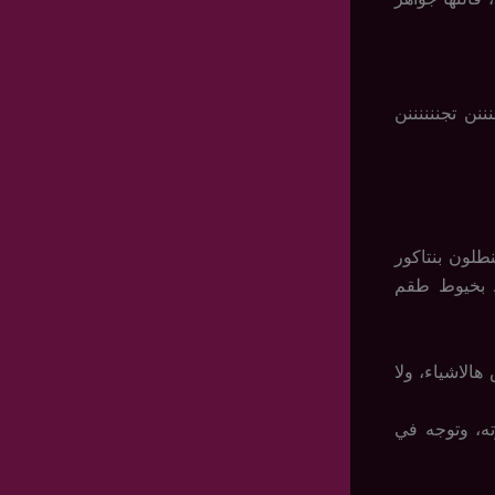
نننن تجننننننن
طلون بنتاكور
 بخيوط طقم
الاشياء، ولا
ه، وتوجه في