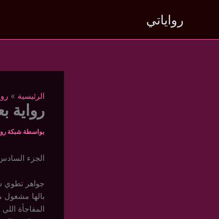
خطي
رواياتي
لى
لمحتوى
الرئيسية
روا
رواية بع
بواسطة
شبكة روا
الجزء الساد
جواهر تطوي س
بالها مشغول مع
المفاجأة اللي 