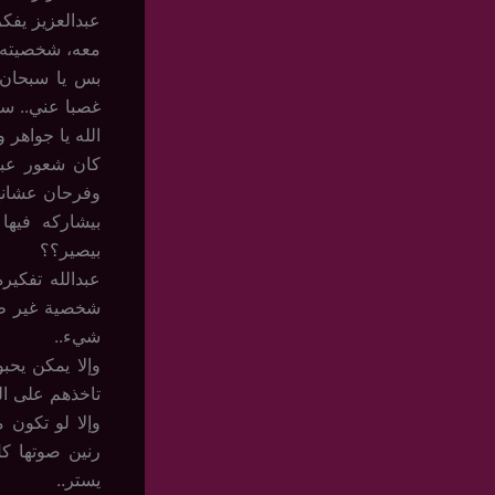
عبدالعزيز يفك
معه، شخصيته ق
بس يا سبحان 
غصبا عني.. سب
الله يا جواهر 
كان شعور عبد
وفرحان عشانه
بيشاركه فيه
بيصير؟؟
عبدالله تفكي
شخصية غير طبي
شيء..
تاخذهم على الج
وإلا لو تكون
رنين صوتها كل
يستر..