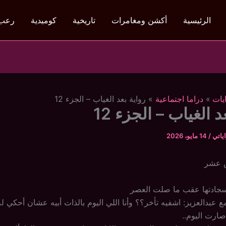
الرئيسية
أكشن ومغامرات
تاريخية
كوميدية
رعب
يات
دراما اجتماعية
رواية بعد الغياب – الجزء 12
د الغياب – الجزء 12
ياتي
/
14 مايو، 2026
س عشر
جادتها عقب ما صلت العصر
 عبدالعزيز: اشفيه تأخر؟؟ وأنا اللي اليوم بالذات أبيه عشان أحكي ل
صارت اليوم..