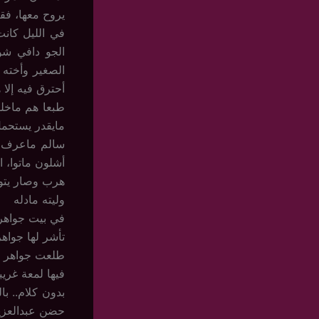
يروح معها، فقا
الجو دافي شو
أحترق فيه إلا
طبعا هم ماخلو
مايقدر يستحم
أشلون ماتوا، ا
هرب وصار يتو
وليته مادله
في بيت جواهر 
تأشر لها جواهر
طلعت جواهر لع
فيها لمعة غري
بدون كلام.. با
حضن عبدالعزيز