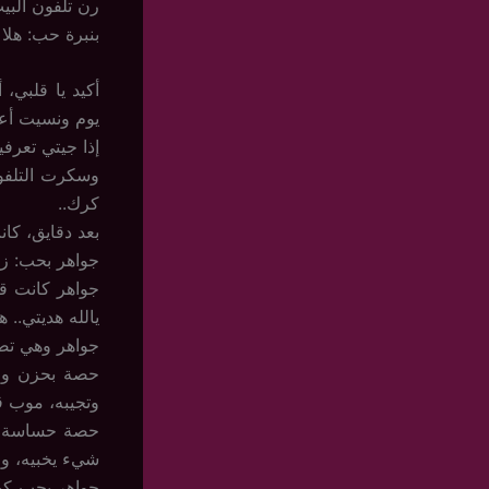
رن تلفون البيت
بنبرة حب: هلا 
أكيد يا قلبي،
يوم ونسيت أعطي
إذا جيتي تعرفي
وسكرت التلفو
كرك..
بعد دقايق، كا
جواهر بحب: زي
جواهر كانت ق
يالله هديتي.. ه
جواهر وهي تض
حصة بحزن وخج
وتجيبه، موب 
حصة حساسة وط
شيء يخبيه، و
جواهر بحب كبير