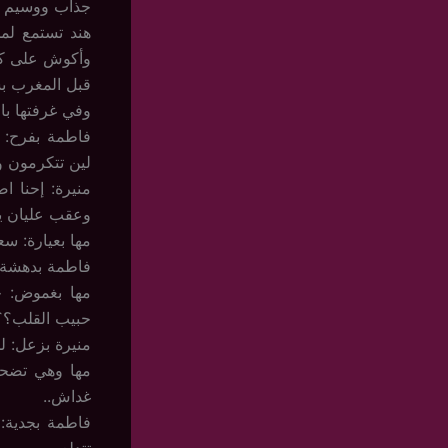
جذاب ووسيم كذ
هند تستمع لم
وأكوش على ك
قبل المغرب ب
وفي غرفتها بال
فاطمة بفرح: غ
لين تتكرمون و
منيرة: إحنا 
وعقب عليان يج
مها بعيارة: س
فاطمة بدهشة: 
مها بغموض: ج
حبيب القلب؟؟
منيرة بزعل: ل
مها وهي تضحك:
غداش..
فاطمة بجدية: