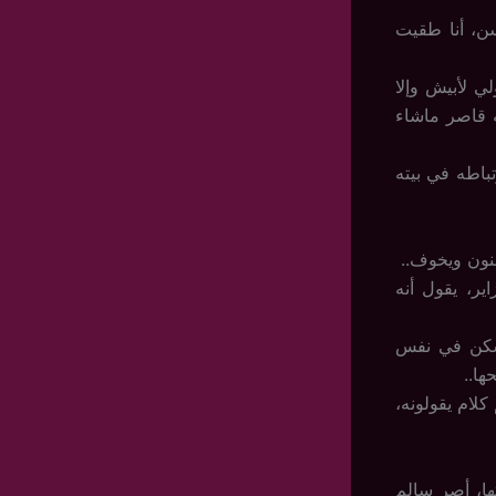
سن، أنا طقيت
ي لأبيش وإلا
ه قاصر ماشاء
باطه في بيته
نون ويخوف..
ر، يقول أنه
يسكن في نفس
ها..
لام يقولونه،
ها، أصر سالم