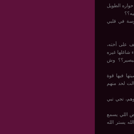
حواره الطويل
يه؟؟
وسة في قلبي
ف على أخته،
شاغلها غيره
بيصير؟؟ وش
ها فيها قوة
الت لحد منهم
مني.. 17 سنة وأنا أمهم وأبوهم، تجي تبي
ض اللي يسمع
له يستر الله