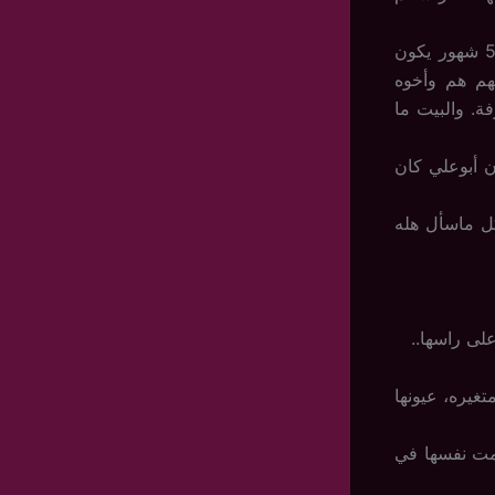
في الليل كانت أم سالم مشغلة الدفاية عشان إذا قامت تبدل لولدها اللي عمره 5 شهور يكون
هم هم وأخوه
 الغرفة. والبيت ما
ن أبوعلي كان
 يبي يعرف ليه كل ماسأل هله
لى راسها..
غيره، عيونها
 رمت نفسها في