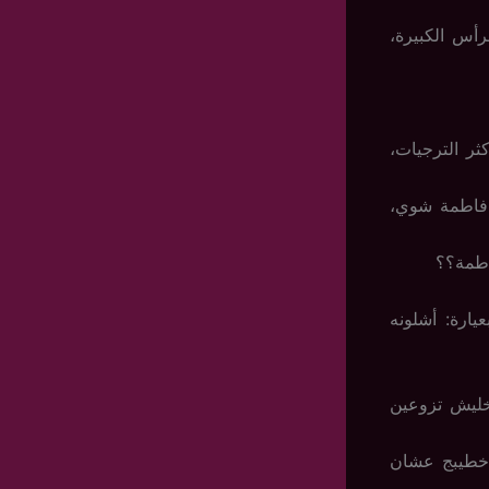
أس الكبيرة،
ثر الترجيات،
 فاطمة شوي،
فاطمة؟؟
ارة: أشلونه
أخليش تزوعين
 خطيبج عشان