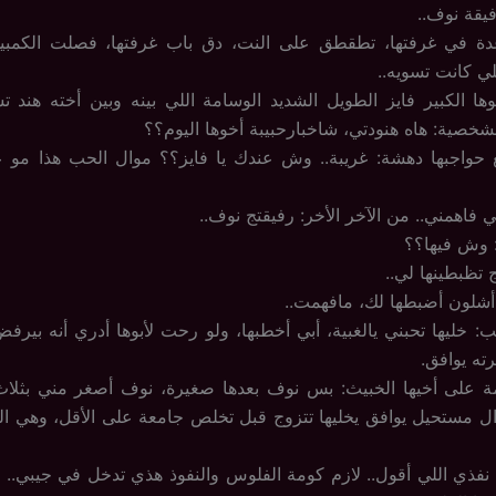
يقة نوف..
دة في غرفتها، تطقطق على النت، دق باب غرفتها، فصلت الكمبيو
ي كانت تسويه..
ها الكبير فايز الطويل الشديد الوسامة اللي بينه وبين أخته هند ت
خصية: هاه هنودتي، شاخبارحبيبة أخوها اليوم؟؟
 حواجبها دهشة: غريبة.. وش عندك يا فايز؟؟ موال الحب هذا مو
ي فاهمني.. من الآخر الأخر: رفيقتج نوف..
 وش فيها؟؟
ج تظبطينها لي..
 أشلون أضبطها لك، مافهمت..
: خليها تحبني يالغبية، أبي أخطبها، ولو رحت لأبوها أدري أنه بيرفض
ته يوافق.
ة على أخيها الخبيث: بس نوف بعدها صغيرة، نوف أصغر مني بثلاث
ل مستحيل يوافق يخليها تتزوج قبل تخلص جامعة على الأقل، وهي ال
 نفذي اللي أقول.. لازم كومة الفلوس والنفوذ هذي تدخل في جيبي.. 