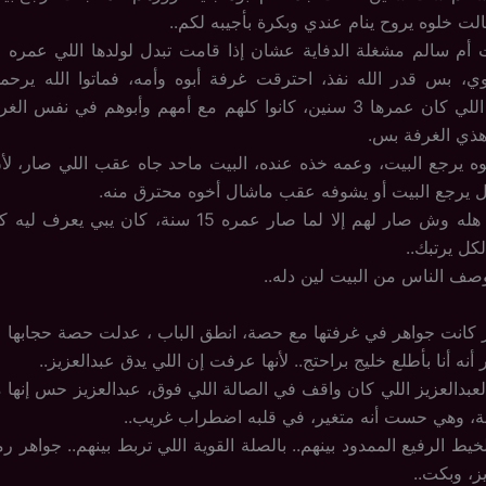
لت خلوه يروح ينام عندي وبكرة بأجيبه لكم..
ي، بس قدر الله نفذ، احترقت غرفة أبوه وأمه، فماتوا الله يرحم
الصغير وأخته اللي كان عمرها 3 سنين، كانوا كلهم مع أمهم وأبوهم في نفس
 هذي الغرفة بس.
ه يرجع البيت، وعمه خذه عنده، البيت ماحد جاه عقب اللي صار، لأ
ل يرجع البيت أو يشوفه عقب ماشال أخوه محترق منه.
سالم ماعرف هله وش صار لهم إلا لما صار عمره 15 سنة، كان
لكل يرتبك..
صف الناس من البيت لين دله..
كانت جواهر في غرفتها مع حصة، انطق الباب ، عدلت حصة حجابها ع
 أنه أنا بأطلع خليج براحتج.. لأنها عرفت إن اللي يدق عبدالعزيز..
بدالعزيز اللي كان واقف في الصالة اللي فوق، عبدالعزيز حس إنها مت
بة، وهي حست أنه متغير، في قلبه اضطراب غريب..
لخيط الرفيع الممدود بينهم.. بالصلة القوية اللي تربط بينهم.. جواهر
، وبكت..