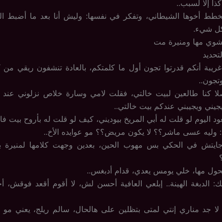
ا إلا لسبب..
خطط أخوها الشيطاني، وتفكر في نفسها: وليش أنا بعد ما أضبط الر
ل شيء.
شوي مها ومنيرة مت
تحديد
ريبة أنكم قدرتوا تجون أول ما كلمتكم، بالعادة تنشفون ريقي من ك
تجون..
اصلا كنا طالعين لبيت خالتي، فقلت لامي وسارة خلاص نزلوني عند
يني ويجيبني عندكم بيت خالتي..
عود اليوم لو قلت له أبي المريخ بيوديني، كيف لو قلت له بأروح بيت 
وليه عسى ماشر؟؟ لا يكون مريض؟؟ مو عوايده الأخ..
ايتش في الحكي بس مهوب الحين، بعدين وجهت كلامها لمنيرة بعي
حول مها، خلي يومس يعدي، قدام أدبغس..
 الدبغة الهينة.. إبلعي العافية أحسن لش، لا أقوم أقعد فوقش، 
 لا جد مناري إنتي لمتى بتظلين على هالحال، سالم ريلج، يعني مو