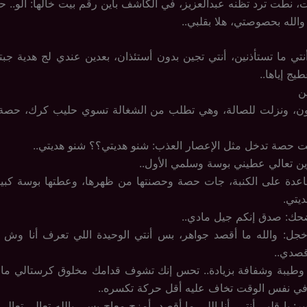
، نطت ترد تظنه عبدالعزيز، في الكاشف باين رقم بيت خالها: ألو.. حيا
والله بحصوصتي، هلا بقلبي..
 أنتي ما تستأذنين، أنتي تجين بدون أستئذان، بعدين عندي لج هدية جبت
ج إياها..
ن
ن، ونزلت للصالة، وهي تطلب من الشغالة تسوي حليب كرك، حصة
نت حصة تدخل مثل الإعصار العذب: شنو هديتي؟؟ شنو هديتي..
ن تعالي عطيني بوسة وسلمي الأول..
اعدة على الكنبة، جات حصة وحصنتها من ظهرها، وعطتها بوسة كبير
ديتي.
حك: صدق إنكم جيل مادي..
ل: والله ما أقصد جواهر، بس أنتي الوحيدة اللي تعرف أنا وش 
قصدي..
يبة وشفافة بزيادة.. تحس إنك تشوف قدامك مخلوق كرستالي ماعن
في نفس الوقت تخاف عليه أقل حركة تكسره..
: يا قلبي أنتي، أنا اللي ما أقصد، أمزح معاج بس.. يالله تعالي تعالي،