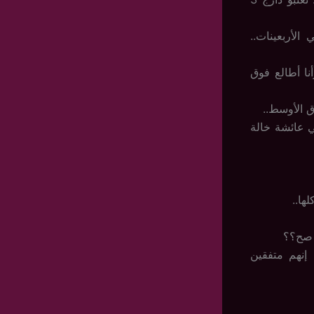
الأربعينات..
ا أطالع فوق
ق الأوسط..
ي عائشة خالة
ها..
 صح؟؟
نهم متفقين