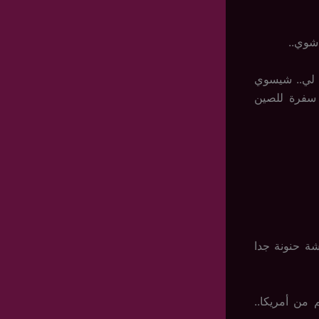
 شوي..
ل لي.. شيسوي
 سفرة للصين
ة حنونة جدا
من أمريكا..