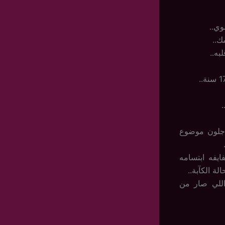
وي..
به..
أجلون موضوع
ايفه ابتسامه
ة الكآبة..
اللي صار من