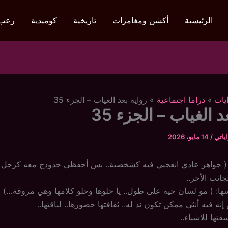
الرئيسية
أكشن ومغامرات
تاريخية
كوميدية
رعب
يات
دراما اجتماعية
رواية بعد الغياب – الجزء 35
د الغياب – الجزء 35
ياتي
/
14 مايو، 2026
 ( جواهر عادي انعجبي فيه كشخصية.. بس أحفظي حدودج معه كرجل 
جانب الأخر..
ها: ( مو لسان حية على طول.. يا حلوها وحلو كلامها وهي مروقة…)
ه فيه أنثى ممكن تكون ند له.. ثقافتها حضورها.. لباقتها..
فتها للاشياء..