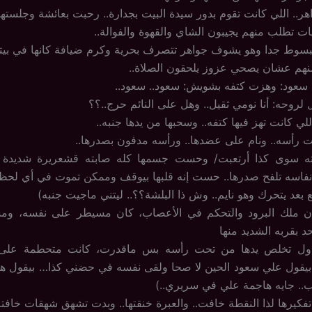
ر.. اللي كانت تقوم بدور سيدة البيت بجدارة.. رحبت بعائشة وجلستها.
ت تطلب منهم يجيبون الشاي والقهوة والفوالة..
بسوط جدا وهو يشوف جواهر تتصرف بحرية وكرم ضيافة كانها في بيت
نهم عشان يصحي عزوز يلحقون الصلاة..
 سعود: وهزت كتفه بشويش: سعود.. سعود..
لروحه: أنا نومي ثقيل.. وهل على النائم حرج..؟؟
لي كانت تهز فيها كتفه.. وسحبها من يدها جنبه..
رأسه.. ونام على عضدها.. ورأسه مدفون بصدرها..
ته سوى كذا أرتعبت/ وحست جسمها كله صابته قشعريرة شديدة 
اسه تلفح صدرها.. حست إنه قلبها بيوقف وممكن تموت في أي لحظة
 بعد يتحرك وهو نايم.. وش ذا البلشة؟؟.. ليتني ماجيت جنبه)
ن ملك البرود والتحكم في الأعصاب، كان مسيطر على نفسه، وم
بقربه الشديد منها
حاول تخلص يدها من تحت رأسه بس ماقدرت، كانت متحطمة على ا
بيقول علي سعود الحين لا صحا ولقى نفسه في حضني كذا… بيقول ه
ب.. جايه هاجمة علي في سريري..)
تفكيرها لذا النقطة خافت.. والعبرة خنقتها.. وبدت تشهق شهقات خافتة