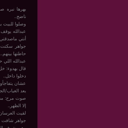
بهرها نبره ص
ناضج..
وصلوا للبيت 
عبدالله يوقف س
أنتي ماصدقتي 
جواهر سكتت..
حاطتها بينهم..
عبدالله اللي 
قال بهدوء: خل
دخلوا داخل..
عشان يتفاجأون
بعد الغياب/ال
صوت مرح: مشكل
إلا الظهر..
لقيت العرسان ب
جواهر شافت وج