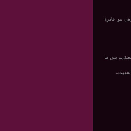
ي مو قادرة
عضني.. بس ما
لحديث..