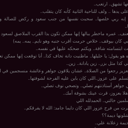
ا تشهق.. ارتعب..
دها .. ولف للناحية الثانية كأنه كان يتقلب..
 إنه ربي خلصها.. سحبت نفسها من جنب سعود و ركض للصالة وه
.
نف.. عمره ماخطر ببالها إنها ممكن تكون بذا القرب الملاصق لسعود
لبي كان بيوقف.. خلاص حرمت أقرب جنبه وهو نايم.. يمه.. يمه)
ت ابتسامته شاقة.. ويكتم ضحكه عليها في نفسه..
هو يقول: يا حليلها.. ماظنيت دانة تخاف كذا.. أنا توقعت إنها ممكن ت
 كذا مثل بزر.. زين يادانة.. زين..
لعزيز رجعوا من الصلاة.. عشان يلاقون جواهر وعائشة منسجمين في ا
لم على عزوز..اللي كان باين عليه الفرحة لشوفتها..
 جواهر أستاذنتهم تصلي.. وتصحي نوف تصلي..
هلا بعزوز، قرت عينك بشوفة أمك..
مين خالتي.. الحمدلله اللي
رت من فرح عزوز اللي كان دايما جامد: الله لا يفرقكم..
شلونها ديمة؟؟
يمة زعلانة علي..