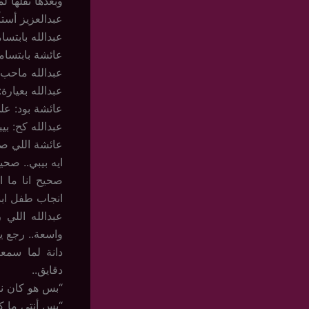
وبعدها نقلها ل
عبدالعزيز أستأ
عبدالله بابتسا
عائشة بابتسامة خبث
عبدالله ماحب 
عبدالله بعيارة
عائشة بود: على
عبدالله كح: بي
عائشة اللي صب
ايه بيبي.. صح
صحيح انا ما 
انجاب طفل ابد
عبدالله اللي 
واسعة.. رجع يك
دانة لما سمع
دقايق..
“بس هو كان ن
“بس أنتي ما كن