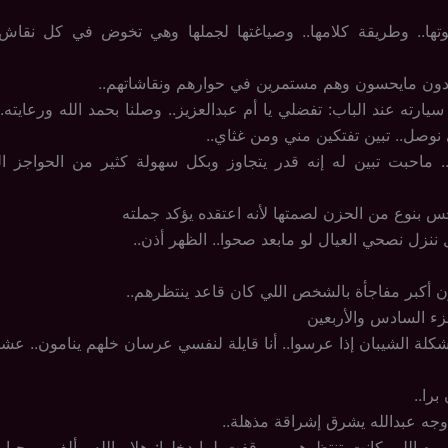
وتها.. وطريقة كلامها.. وصياغتها لجملها وهي تخوض في كل نقاش
بدون مايحسون وهم مستمرين في حوارهم ونقاشاتهم..
يارته عند الباب: تفضلي يا أم عبدالعزيز.. وصلنا بحمد الله ورعايته..
نوصل.. تبين تفتكين مني ومن غثاي..
 ماحبت تبين له إنه قدر يتجاوز وبكل سهولة كثير من الحواجز ا
حس بنوع من الحزن لصمتها لأنه اعتقده يؤكد جملته
 ننزل نصحي العيال لو مابعد صحوا.. الظهر أذن..
 أكبر مفاجأة بالشخص اللي كان قاعد ينتظرهم..
جزء السادس والأربعين
ة الشيبان إذا عرسوا.. أنا قايلة لنفسي عرسان خلهم ينامون.. عش
را..
ه عبدالله يشرق إشراقة مذهلة..