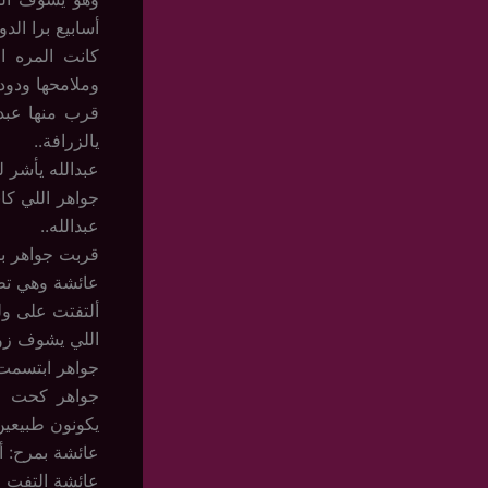
أسابيع برا الد
كانت المره ال
وملامحها ودودة
قرب منها عبد
يالزرافة..
عبدالله يأشر 
جواهر اللي كا
عبدالله..
قربت جواهر با
عائشة وهي تط
ألتفتت على ولد
اللي يشوف زوج
جواهر ابتسمت 
جواهر كحت م
يكونون طبيعين
عائشة بمرح: أك
عائشة التفت لج