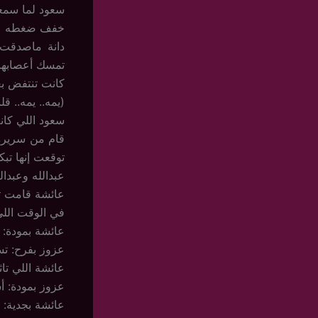
سعود لما سمعه
خفف ضغطه على ي
دانة ماصدقت
تمسك أعصابها.
كانت تنتفض بع
(يمه.. يمه.. ق
سعود اللي كان
قام من سريره 
توقعت إنها تبكي
عبدالله وعبدا
عائشة قامت تس
في الوقت اللي
عائشة بمودة: 
عزوز بفرح: تسل
عائشة اللي تاث
عزوز بمودة: أ
عائشة بجدية: د