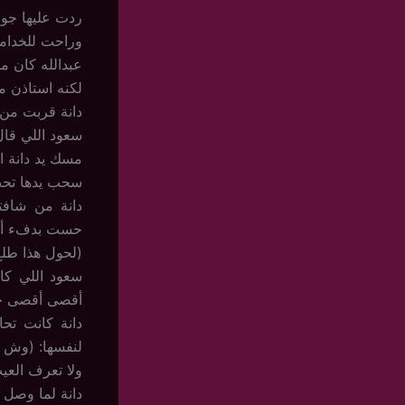
ردت عليها جواه
وراحت للخداما
عبدالله كان م
لكنه استاذن م
دانة قربت من
سعود اللي قال 
مسك يد دانة ال
سحب يدها تحت 
دانة من شاف
حست بدفء أنف
(لحول هذا طلع
سعود اللي كا
أقصى أقصى حد 
دانة كانت ت
لنفسها: (وش 
ولا تعرف العي
دانة لما وصل 