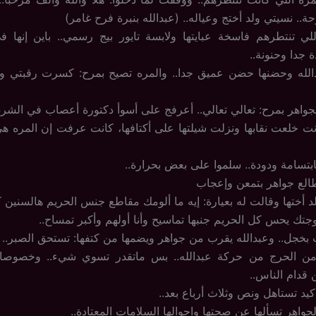
وحة.. نسيتي ولد أختج وعياله.. (عبدالله بنبرة فرح غامر)
لي تنتطرهم فاسخة عبايتها ولابسة تايور بيج رسمي.. باين إنها في 
 جدا وحنونة..
الله وحضنها حضن عميق جدا.. والمره تصيح بمرح: كسرت رقبتي وأن
لجواهر بمرح: تعالي تعالي.. أعرفج على أسوأ دكتورة أعصاب في الشر
نت خلعت نقابها ونزلت شيلتها على أكتافها، كانت عرفت إن المره ه
بتسامة ودودة.. سلموا على بعض بحرارة..
الع جواهر بتمعن وإعجاب
 أختها وقالت له بعيارة: إيه ما ألومك مقاطع جنس الحريم هالسنين كل
تك يحس كل الحريم جنبها تماسيح وأنا أولهم وأكبر تمساح..
بخجل.. وعبدالله يقرب من جواهر ويضمها من كتفها: تستحق الصبر..
ن الحرج من حركة عبدالله.. بس ماتقدر تسوي شيء.. وخصوصا إ
 قدام الناس..
يد تستاهل ونص وثلاث أرباع بعد..
واهر تسألها عن صحتها واحوالها السلامات المعتادة..