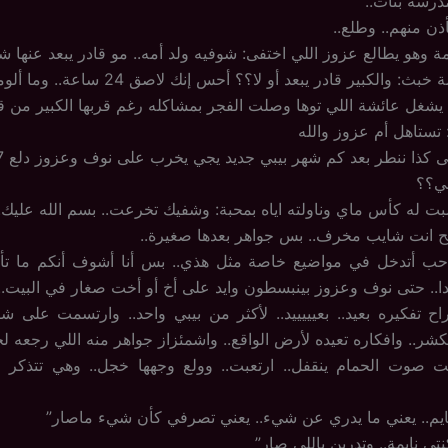
مدرسة بنات..
ذن منهم.. وطلع..
مة وهو يطالع عزوز اللي اختفى: شوفيه ولد أمه.. مو قادر يبعد عنها ش
: والكبير قادر يبعد أو لا؟؟ أحس إنك لاصق 24 ساعة.. وما ألومك..
يشغل عائشة اللي توها وصلت الفجر بمشاكله رغم قربها الكبير من قل
: تستاهل أم عزوز والله
 كذا ننطر بعد كم شهر بيبي جديد يجي يخرب على نوف وعزوز دلع 17 سنة..
بي؟؟
ت له كأس ماي وناولته اياه بمحبة: وشفيك تخرعت.. بسم الله عليك..
يح انت شايب مخرف.. بس جواهر بعدها صغيرة..
احب أتدخل في مواضيع خاصة مثل هذي.. بس أنا أشوف أنكم ما ت
ا.. حتى نوف وعزوز بينبسطون وايد على أخ أو أخت صغار في البيت..
راح تفكيره بعيد.. بعيييييد.. لأكثر من بيبي واحد.. وارتسمت على شف
شر.. وافكاره تعيده لأرض الواقع.. واشمئزاز جواهر منه اللي رجعه لحال
ت صوت الحمام ينقفل.. ارتعبت.. وولع وجهها خجل.. وهي تتذكر 
ايم.. يعني ما يدري عن شيء.. يعني تصرفي كأن شيء ماصار”
تي نايمة.. وتدرين باللي صار”