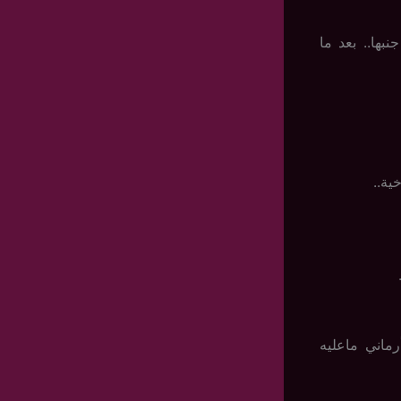
بها.. بعد ما
ية..
رماني ماعليه