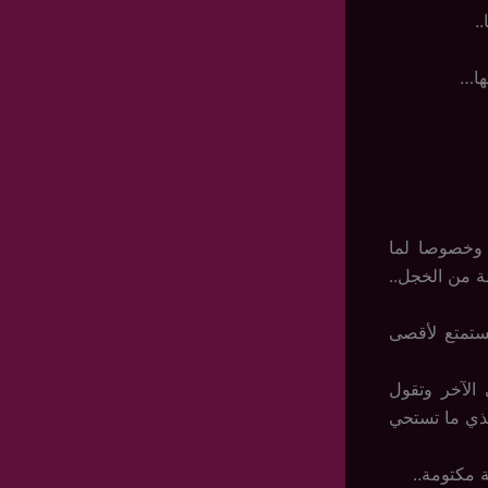
.
ها…
وخصوصا لما
 من الخجل..
ستمتع لأقصى
لآخر وتقول
ذي ما تستحي
 مكتومة..