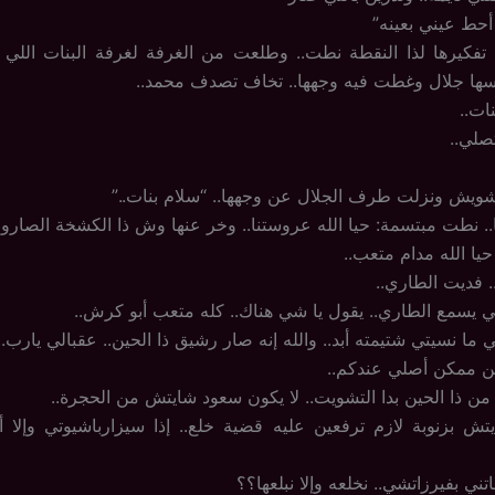
 أحط عيني بعينه”
تفكيرها لذا النقطة نطت.. وطلعت من الغرفة لغرفة البنات اللي جن
ا جلال وغطت فيه وجهها.. تخاف تصدف محمد..
ات..
صلي..
ويش ونزلت طرف الجلال عن وجهها.. “سلام بنات..”
ا.. نطت مبتسمة: حيا الله عروستنا.. وخر عنها وش ذا الكشخة الصاروخ
 حيا الله مدام متعب..
.. فديت الطاري..
للي يسمع الطاري.. يقول يا شي هناك.. كله متعب أبو كرش..
 ما نسيتي شتيمته أبد.. والله إنه صار رشيق ذا الحين.. عقبالي يارب..
ين ممكن أصلي عندكم..
ا من ذا الحين بدا التشويت.. لا يكون سعود شايتش من الحجرة..
ش بزنوبة لازم ترفعين عليه قضية خلع.. إذا سيزارباشيوتي وإلا أ
ني بفيرزاتشي.. نخلعه وإلا نبلعها؟؟