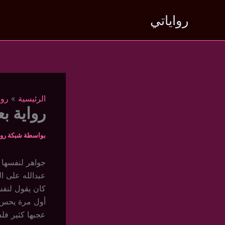
خطي
رواياتي
لى
لمحتوى
الرئيسية
روا
رواية بع
بواسطة
شبكة روا
جواهر لنفسها
عبدالله على ال
كان يقول لنفس
أول مرة يحس إن
عجبها كثير فلس