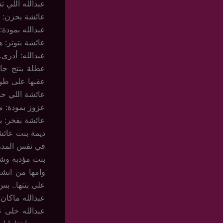
عبدالله اللي ت
عائشة بحزن: ت
عبدالله بمودة: 
عائشة بتوتر: 
عبدالله: أدري
عطلة بنتج جا
عقبها على طو
عائشة اللي حب
عزوز بمودة: ما
عائشة بفخر: بن
ديمة بنت عائشة عم
في نفس المدرسة مع عبدالعز
بنت مؤدبة وشاطر
وامها من انش
على بنتها.. بس
عبدالله ماكان
عبدالله خلى 