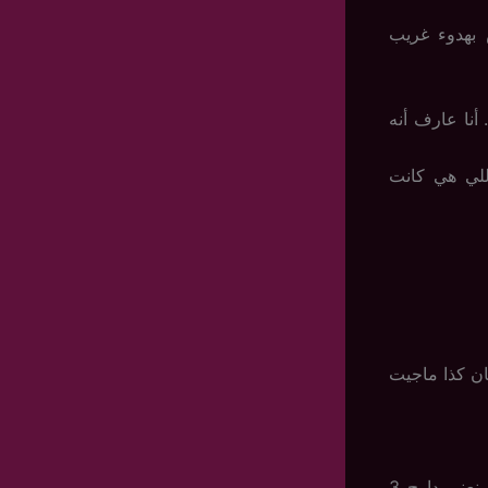
 بهدوء غريب
 أنا عارف أنه
للي هي كانت
ان كذا ماجيت
وهو يشوف المره اللي كانت تنتظرهم.. ووقفت لما دخلوا: هلا والله وألف مرحبا.. نعنبو دارج 3