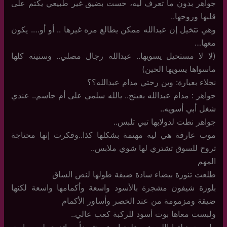
جواهر بدون ما تعرف ليه، حست بضيق غير طبيعي يكتم على
قلبها وروحها..
وهي تتخيل إن عبدالله ممكن يطالع مره غيرها .. أو أو…. يكون
معها…
(لا لا مستحيل يسويها.. عبدالله رجال مصلي.. وسنينه كلها
ماسواها يسويها الحين)
نجلاء بعيارة: وين رحتي مدام عبدالله؟؟
جواهر : مدام عبدالله بعينج.. يالله سلمي على أم جاسم.. عندي
شغل أبي أسويه..
جواهر نطت لدولابها تبي تلبس..
موب عارفة هي ليه مهتمة بشكلها كذا..وفكرت إنها محتاجة
تروح للسوق تشتري لها شوي ملابس..
المهم
طلعت تنورة بيضاء سادة ضيقة طولها لنص الساق
بلوزة شيفون مشجرة بالأسود واسعة وأكمامها واسعة لكنها
ضيقة ومزمومة من عند الخصر وأساور الأكمام
ولبست معاها بوت أسود للركبة كعب عالي..