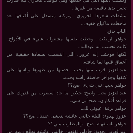
ولبست دبلتها اللي هي خلعتها وهي تتوضأ.. ماتدري ليه صارت
تحس يدها ناقصة من غيرها..
مشطت شعرها الحريري.. وتركته منسدل على أكتافها بعد
ماحطت ماكياج خفيف..
الباب يدق..
جواهر ارتبكت.. وحطت نفسها مشغولة بشيء في الأدراج..
كانت تحسب إنه عبدالله..
لكنها فوجئت إنه عزوز.. اللي ابتسمت بسعادة حقيقية من
أعماق قلبها لما شافته..
عبدالعزيز قرب منها بحب.. حضنها من ظهرها وباسها على
كتفها وجواهر حاضنة راسه بحب..
جواهر بحب: تبي شيء.. صح؟؟
عبدالعزيز بحب واضح: خلاص ما عاد استغرب من قدرتك على
قراءة أفكاري.. صح أبي شي..
جواهر برقة: عيوني لك..
عزوز بهدوء: الليلة خالتي عائشة بتعشى عندنا.. صح؟؟
جواهر باستفهام: صح.. والمطلوب مني؟؟
عبدالعزيز بجدية: حاولي تقنعين خالتي عائشة تطلع ديمة من