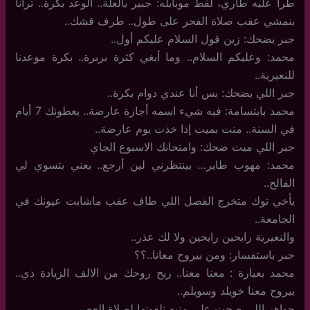
طرأ عليه طاري، لقط موبايله: جبير يالعلة.. الوعد بكرة.. ترانا
بنمشي عقب صلاة الفجر على طول.. طرف قشك..
جبر يضحك: زين قول السلام عليكم أول..
محمد: وعليكم السلام.. وما أبغي كثرة بربرة.. بكرة موعدنا
للنعيرية..
جبر اللي يضحك: بس أنا عندي دوام بكرة..
محمد بابتسامة: فيه شيء اسمه أجازة عارضة.. يعطونك 7 أيام
في السنة.. منت بميت إذا خذت يوم عارضة..
جبر اللي ميت ضحك: وامتحانك الاسبوع الجاي
محمد: مهوب طاير… بينتظرني لين أرجع.. يعني بتسوي لي
الفالح..
يأخي توك متخرج الفصل اللي طاف عقب ماشابت عيونك في
الجامعة..
والنعيرية رايحين رايحين ولا لك عذر..
جبر باستفسار: ومن بيروح معانا..؟؟
محمد بعيارة : معنا معنا.. ريح روحك من الالف الزيادة ذي..
بيروح معنا خويلد وسويلم..
جواهر اللي صحت على منبه تلفونها لصلاة العصر..