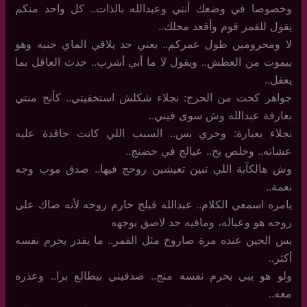
وخصوصا في وضعك أنتي وعبدالله بالذات.. كل واحد منكم
يقول للقمر قوم وأقعد محلك..
لا ومحرومين طول عمركم.. يعني حد يلاقي الماي جنبه وهو
بيموت من العطش.. ويقول لا ما أبي أشرب.. حدث العاقل بما
يعقل..
جواهر كحت من الحرج: نجلاء شكلش استخفيتي.. كأنج منتي
بعارفة عبدالله وش سوى فيني..
نجلاء بعيارة: وخري بس.. السبب اللي كانت حاقدة عليه
عشانه.. وخلص بح.. عيالج في حضنج..
وش هالكآبة اللي تبين تعيشين روحج فيها.. صدق موب وجه
نعمة..
يامره اسمعي الكلام.. عبدالله قبلج حارم روحه لأنه صاك على
روحه هو وعياله، ومافيه حد لاصق بوجهه
بس الحين عنده مرة صاروخ مثل القمر.. ما يقدر يحرم نفسه
أكثر..
ولو هو يبي يحرم نفسه منج.. صدقيني بيطالع برا.. وعذره
معه..