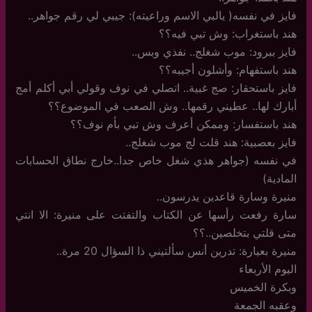
فايز في نفسه( يالبي الاسم وراعيته): جيبي لي رقم جواهر..
هند باستغراب: وش تبي فيه؟؟
فايز ببرود: موب شغلج.. نفذي وبس..
هند باستفهام: وأشلون أجيبه؟؟
فايز باستحقار: صج غبية.. اتصلي في نوف وقولي أبي أكلم أمج
أبارك لها.. عطيني رقمها.. وش الصعب في الموضوع؟؟
هند باستفسار: وممكن أعرف وش تبي بأم نوف؟؟
فايز بعصبية: هند قلت لج موب شغلج..
في نفسه (جواهر هذي شغل خاص جدا..خارج نطاق الحسابات
المادية)
منيرة وسارة قاعدين يدرسون..
سارة رفعت رأسها عن الكتاب والتفتت على منيرة: الا انتي
متى قلتي بتخلصين..؟؟
منيرة بعيارة: تدرين أنس سألتيني ذا السؤال 20 مرة..
اليوم الأربعاء
وبكرة الخميس
وعقبه الجمعة