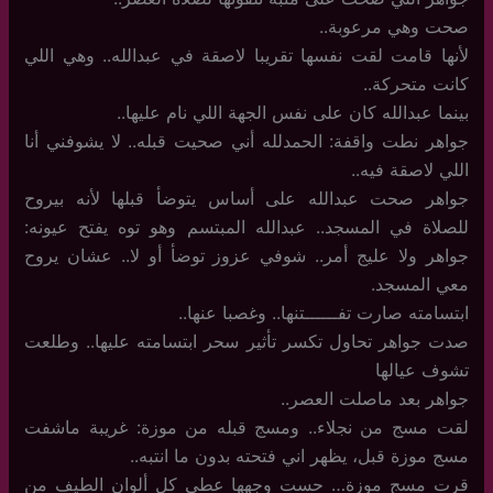
صحت وهي مرعوبة..
لأنها قامت لقت نفسها تقريبا لاصقة في عبدالله.. وهي اللي
كانت متحركة..
بينما عبدالله كان على نفس الجهة اللي نام عليها..
جواهر نطت واقفة: الحمدلله أني صحيت قبله.. لا يشوفني أنا
اللي لاصقة فيه..
جواهر صحت عبدالله على أساس يتوضأ قبلها لأنه بيروح
للصلاة في المسجد.. عبدالله المبتسم وهو توه يفتح عيونه:
جواهر ولا عليج أمر.. شوفي عزوز توضأ أو لا.. عشان يروح
معي المسجد.
ابتسامته صارت تفــــــتنها.. وغصبا عنها..
صدت جواهر تحاول تكسر تأثير سحر ابتسامته عليها.. وطلعت
تشوف عيالها
جواهر بعد ماصلت العصر..
لقت مسج من نجلاء.. ومسج قبله من موزة: غريبة ماشفت
مسج موزة قبل، يظهر اني فتحته بدون ما انتبه..
قرت مسج موزة… حست وجهها عطى كل ألوان الطيف من