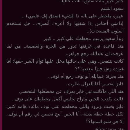
جابر خبير بنات سابق.. تائب حاليا..
سعود ابتسم
عمره ماخطر على باله ذا الشيء (صدق إنك عليمي) ..
(دامني أحتاس إذا شفتها ولا أعرف أتصرف.. خل نستخدم
أسلوب المسجات)..
وبدأ سعود يرسم مخططه على كبير .. كبير
هند قاعدة في غرفتها تدور من الحرة والعصبية.. من لما
عرفت إن عبدالله رجع جواهر..
كانت بنتفجر.. وهي على حالتها دخل عليها توأم الشر حقها: أفا
هنودة وش فيها معصبة؟؟
هند بحرة: عبدالله أبو نوف رجع أم نوف..
فايز بتحسر: أفا الغزال طارت..
هند اللي ماكانت تبي فايز يعرف عن مخططها الشخصي
قالت بكذب: الحين ماراح تخليني أكمل مخططك على نوف..
فايز بخبث وبرود واللي مخططه على نوف ماعاد هامه كثير:
لكل خطة خطة بديلة.. أنا الحين أبيج تجيبين لي رقم أم نوف..
إلا هي شنو اسمها؟؟
هند بحقد: جواهر..