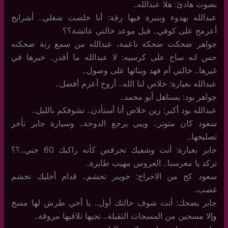
بصوت هادئ: هلا عبدالله..
عبدالله بهدوء وبنبرة فيها رقة: أنا خلصت شغلي.. أشرايج
أعزمج على كوفي.. قبل موعد خالتي عائشة؟؟
جواهر ضحكت ضحكة ناعمة، عبدالله من سمع رنة ضحكته
حس انه ساح على كرسيه: لا عبدالله ما أقدر.. خيرها في
غيرها.. خالتي أم فهد وبناتها على وصول..
عبدالله بعيارة: خلاص لنا الله.. أروح أعزم أفضل..
جواهر بود: يستاهل أبو محمد..
عبدالله بود أكبر: زين خلاص أنا أستأذن.. نشوفكم بالليل..
سعود كان متوتر.. ويبي يرجع الدوحة.. وسيارة جابر تأخر
تصليحها..
جابر بعيارة: أنت وشفيك تحرقص كأنه راكبك 60 جني..؟؟
تركد يا معرسنا.. العروس مهيب طايرة..
سعود كح من الاحراج: جويبر تحشم.. قدام أخليك تحشم
غصب..
جابر يضحك: أنت شوف حالتك أول.. يا أخي طرش لها مسج
وإلا مسجين من المسجات الثقيلة.. تجيها تلاقيها مروقة..