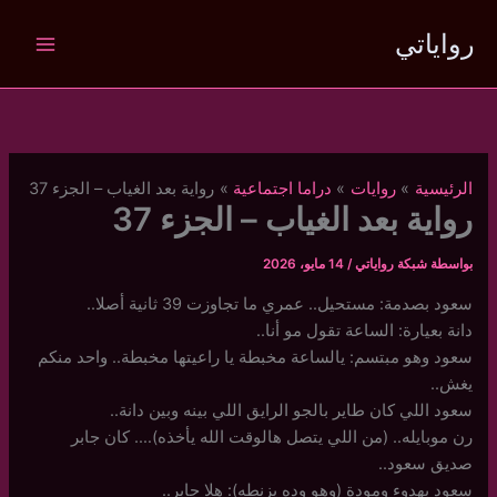
خطي
رواياتي
لى
لمحتوى
الرئيسية
روايات
دراما اجتماعية
رواية بعد الغياب – الجزء 37
رواية بعد الغياب – الجزء 37
بواسطة
شبكة رواياتي
/
14 مايو، 2026
سعود بصدمة: مستحيل.. عمري ما تجاوزت 39 ثانية أصلا..
دانة بعيارة: الساعة تقول مو أنا..
سعود وهو مبتسم: يالساعة مخبطة يا راعيتها مخبطة.. واحد منكم
يغش..
سعود اللي كان طاير بالجو الرايق اللي بينه وبين دانة..
رن موبايله.. (من اللي يتصل هالوقت الله يأخذه)…. كان جابر
صديق سعود..
سعود بهدوء ومودة (وهو وده يزنطه): هلا جابر..