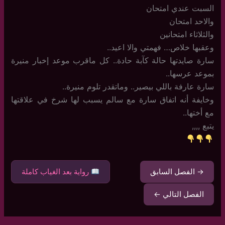
السبت عندي امتحان
والاحد امتحان
والثلاثاء امتحانين
وعقبها خلاص… فهمتي والا اعيد..
سارة صايدتها حالة كآبة حادة.. كل ماقرب موعد إخبار منيرة
بموعد عرسها..
سارة عارفة باللي بيصير.. وماتقدر تلوم منيرة..
وخايفة أنه اتفاق سارة مع سالم يسبب لها شرخ في علاقتها
مع أختها..
يتبع ,,,,
→ الفصل السابق
رواية بعد الغياب كاملة
الفصل التالي ←