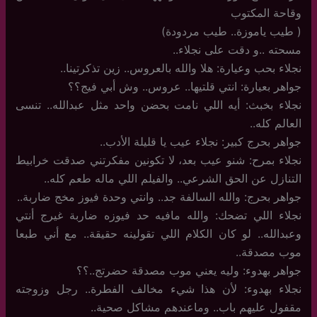
وقاحة المكتوب
( طيب ياموزة.. طيب مردودة)
مسحته ..و دقت على نجلاء..
نجلاء بحب وعيارة: هلا والله بالعروس.. زين تذكرتينا..
جواهر بعيارة: انتي قلتيها.. عروس.. وش أبي فيج؟؟
نجلاء بخبث: أيه اللي نامت بحضن واحد مثل عبدالله.. تنسى
العالم كله..
جواهر بحرج كبير: نجلاء عيب يا قليلة الأدب..
نجلاء بمرح: شنو عيب بعد، لا تكونين مفكرتني صدقت خرابيط
التنازل عن الحق الشرعي.. والفيلم اللي ماله طعم كله..
جواهر بحرج: والله السالفة جد.. وانتي وحدة فيوز مخج ضاربة..
نجلاء اللي تضحك: والله مافيه حد فيوزه ضاربة غيرج أنتي
وعبدالله.. لو كان الكلام اللي تقولينه حقيقة.. مع أني طبعا
موب مصدقة..
جواهر بهدوء: وليه يعني موب مصدقة حضرتج..؟؟
نجلاء بهدوء: لأن هذا شيء مخالف الفطرة.. رجل وزوجته
مقفول عليهم باب.. وماعندهم مشاكل صحية..