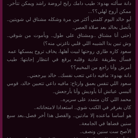
دانة سألته بهدوء: طيب دامك رايح لروضة راشد ويمكن تتأخر..
ممكن أروح لهلي؟؟…
أبو خالد اليوم كلمني أكثر من مرة وشكله مشتاق لي شويتين..
بأتصل بخالد بعد صلاة العصر..
(حتى أنا مشتاق ..ومشتاق على طول.. وبأموت من شوقي..
وش تبين بذا الشيبه اللي قلبي ناغزني منه؟)
سعود كاره طاري روحتها لبيت أهلها، يخاف تروح يمسكها عمه
فسأل بطريقة عادية وقلبه يرقع في انتظار إجابتها: طيب
أمرش وأنا راجع من المخيم؟؟
دانة بهدوء: مافيه داعي تتعب نفسك.. خالد بيرجعني..
سعود اللي تنفس بعمق وارتاح: مافيه داعي تتعبين خالد، قومي
ألبسي عباتش أنا بأوديش وأنا بأرجعش..
محمد اللي كان متمدد على سريره..
كان يفرفر في الكتب شوي.. استعدادا لامتحاناته..
هو أساسا ماعنده إلا مادتين.. والفصل هذا أخر فصل..بعد سبع
سنين قضاها في الجامعة..
الأصح ست سنين ونصف..