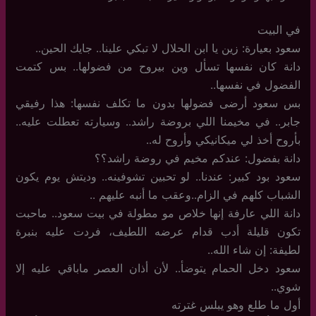
في البيت
سعود بعيارة: زين يا ابن الحلال لا تبكي علينا.. جايك الحين..
دانة كان نفسها تسأل وين بيروح من فضولها.. بس كتمت
الفضول في نفسها..
بس سعود أرضى فضولها بدون ما تكلف نفسها: هذا رفيقي
جابر.. في مخيمنا اللي بروضة راشد.. وسيارته تعطلت عليه..
بأروح أخذ لي ميكانيكي وأروح له..
دانة بفضول: عندكم مخيم في روضة راشد؟؟
سعود بود كبير: عندنا.. لو تحبين تشوفينه.. وديتش يوم يكون
الشباب كلهم في الزام..وعقب ما أنبه عليهم ..
دانة اللي عارفة إنها خلاص مو مطولة في بيت سعود.. ماحبت
تكون قليلة أدب قدام عرضه اللطيف، فردت عليه بنبرة
لطيفة: إن شاء الله..
سعود دخل الحمام يتوضأ.. لأن أذان العصر ماباقي عليه إلا
شوي..
أول ما طلع وهو يبلس غترته