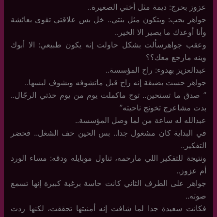
عزوز بحرج: ديمة مثل أختي الصغيرة..
جواهر بحب: وبتكون مثل بنتي.. خل بس علاقتي تقوى بعائشة
وأنا أوعدك ما يصير الا الخير..
وعقب جواهرسألت بشكل حاولت إنه يكون طبيعي: الا أبوك
وينه مارجع معك؟؟
عبدالعزيز بهدوء: راح المؤسسة..
جواهر حست بضيقة إنه راح قبل ماتشوفه ويشوف لبسها..
” صدق ما تستحين.. توج ماكملت يوم من يوم خذتي الرجّال..
بدت مشاعرج تخونج ناحيته”
عبدالله له ساعة من لما وصل المؤسسة..
في البداية كان مشغول جدا.. بس الحين خف الشغل.. فحضر
التفكير..
ونتيجة للتفكير اللي مارحمه، تناول موبايله ودقه: مساء الورد
أم عزوز..
جواهر على الطرف الثاني كانت حاسة برغبة كبيرة إنها تسمع
صوته..
فكانت سعيدة جدا لما شافت إنه أمنيتها تحققت، لكنها ردت