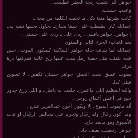
جواهر اللي شمت ريحة العطر عطست..
وعقب جلست..
كانت نظرتها ميتة بكل ما تحمله الكلمة من معنى..
عبدالله كان يطبطب على خدها بحنان.. يحاول تخليها تنتبه له..
: جواهر.. جواهر ياقلبي.. ردي علي .. ردي علي حبيبتي..
بعد الغياب/ الجزء الثاني والستون
عبدالله لما شاف حالة جواهر الساكنة كسكون الموت.. حس
قلبه يتفتت مثل حفنة رمل هبت عليها ريح عاتية ففرقتها ذرة
ذرة..
بصوت عميق شديد العمق: جواهر حبيبتي تكفين.. لا تسوين
فيني كذا..
والله العظيم اللي ماعمري حلفت به باطل.. و اللي زرع جذور
حبج في أعمق أعماق روحي..
أنه مايفوت أسبوع.. إلا ويكون أخوج عبدالعزيز عندج..
وما أكون رجّال ولد رجّال وتحرم علي مجالس الرجّال لو فات
الأسبوع وهو مابعد جاج..
جواهر ارتعشت بعنف حاد..