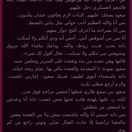
قائدهم العسكري دخل عليهم.
سعود يضحك: خليهم.. البنات لازم يخافون عشان يتأدبون..
بس أنا والله العظيم أحب خواتي مثل بناتي بالضبط..
بس أنا بصراحة ما أعرف أفتح حوار معهم..
أنا بس من أشوفش أنتي.. أحس أنه ودي أتكلم ولا أسكت..
دانة بحب: فديت روحك والله.. ودامك ماشاء الله مروق
وتشوفني تبي تتكلم ولا تسكت… تعال أقول لك شيء..
قالتها وهي تشده من يده وتقعده على السرير وتجلس جنبه،
سعود بمودة: ذا المقدمة والقعدة مالي بها.. شام ريحة خيانة..
دانة باستجداء أنثوي لطيف: فديتك سعود.. إجازتي خلصت..
ولازم أرجع شغلي بكرة..
سعود من سمع طاري شغلها أعتفس مزاجه فوق حدر..
لكنه رد عليها بلهجة هاديه تحتها بعض غضب: دانة أنا وعدتش
ما امنعش من شغلش..
بس دانة حبيبتي أنا والله ماشبعت منش ولا من القعدة معش
مالحقنا تراضينا إلا حادث العيال صاير، وتوني راجع من كم
يوم..