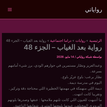
خطي
رواياتي
لى
لمحتوى
الرئيسية
روايات
دراما اجتماعية
رواية بعد الغياب – الجزء 48
رواية بعد الغياب – الجزء 48
بواسطة
شبكة رواياتي
/
14 مايو، 2026
وعبدالعزيز ونصّار مستمرين في حوارهم الودي، برز شيء أمامهم
بسرعة..
نصّار برعب: باوع عزيّز باوع..
اليوم في مدرسة ديمة..
ديمة اللي منهمكة في مهمتها الخطيرة اللي محتاجة دقة وتركيز..
وتقريبا كانت انتهت..
ما أنتبهت للعيون اللي كانت تلتهم ملامحها : عنقها وصدرها بلونهم
البرونزي المختلف، عيونها بلمعتها المثيرة.. شفايفها الناعمة..