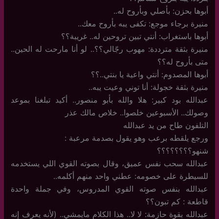
أبوها بحزن: بأصلي وبأروح له..
منيرة برجاء موجع: تكفى يبه بأروح معك..
أبوها باستغراب: أنتي تبين تروحين له.. غريبة؟؟
منيرة بثقة مترددة: مهوب رجّالي؟؟.. لو أنا مارحت له الحين..
متى بأروح له؟؟
أبوها المصدوم: أنتي واعية يا بنتي..؟؟
منيرة بثقة خجولة: أنا توني وعيت يبه..
عبدالله بود كبير: هلا والله بأبو منصور.. أكيد تبلغنا بموعد
وصولك.. الأسبوعين خلصوا.. خلاص مالك عذر
التلفون طاح من يد عبدالله
ورجع يلقطه برعب وهو يقول بصدمة مرعبة :
شنهو؟؟؟؟؟؟؟؟
عبدالله سحب نفس عميق، وقال بصوته القوي اللي يستخدمه
للسيطرة على خصومه: عطني واحد منهم أكلمه..
عبدالله بنفس صوته القوي المدروس، وفي جملة واحدة
قاطعة : كم تبون؟؟
عبدالله بقوة حازمة: لا لا.. هذا الكلام مايمشي.. (لأنه يعرف إنه