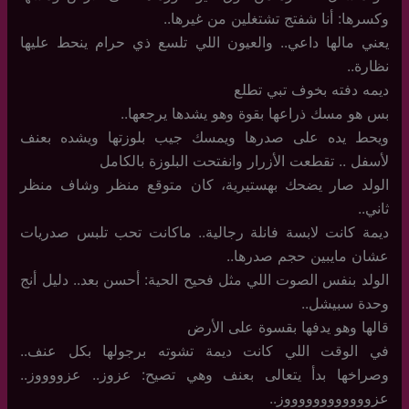
وكسرها: أنا شفتج تشتغلين من غيرها..
يعني مالها داعي.. والعيون اللي تلسع ذي حرام ينحط عليها
نظارة..
ديمه دفته بخوف تبي تطلع
بس هو مسك ذراعها بقوة وهو يشدها يرجعها..
ويحط يده على صدرها ويمسك جيب بلوزتها ويشده بعنف
لأسفل .. تقطعت الأزرار وانفتحت البلوزة بالكامل
الولد صار يضحك بهستيرية، كان متوقع منظر وشاف منظر
ثاني..
ديمة كانت لابسة فانلة رجالية.. ماكانت تحب تلبس صدريات
عشان مايبين حجم صدرها..
الولد بنفس الصوت اللي مثل فحيح الحية: أحسن بعد.. دليل أنج
وحدة سبيشل..
قالها وهو يدفها بقسوة على الأرض
في الوقت اللي كانت ديمة تشوته برجولها بكل عنف..
وصراخها بدأ يتعالى بعنف وهي تصيح: عزوز.. عزووووز..
عزووووووووووووز..