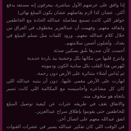
إذا وافق على عرضهم الأول مباشرة، بيعرفون إنه مستعد يدفع
أكثر.. عشان كذا لازم يفاصلهم عشان يكون المبلغ نهائي)
جواهر اللي كانت تسمع مفاصلة عبدالله الحادة مع الخاطفين
واتفاقه معهم.. وفهمت أن عبدالعزيز مخطوف في العراق من
خلال كلام عبدالله معهم.. ورود كلمات مثل نسلم المبلغ في
بغداد.. وأشلون أضمن سلامتهم..
أحست كأن صدرها شُق بسكين صدئة
وانتزع قلبها من مكانها بكل وحشية بيد باردة حديدية
ليُهرس هذا القلب بكل سادية الكون ودمويته
ثم يُداس أشلاء متناثرة على الأرض دون رحمة..
انهارت على الأرض مغمى عليها.. دون أن ينتبه عبدالله اللي
كان كل مشاعره وأحاسيسه مع المكالمة اللي كانت تسير
باتجاه هو متخوف منه..
والاتفاق تقف في طريقه عثرات عن كيفية توصيل المبلغ
للخاطفين حتى يقوموا بإطلاق سراح عبدالعزيز..
اتفق عبدالله معهم على اتصال آخر..
في الوقت اللي كان تفكير عبدالله يسير في عشرات القنوات