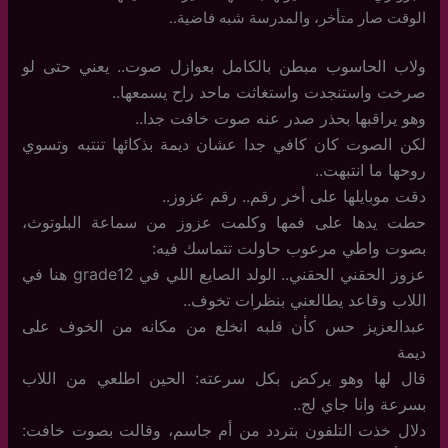
الوقت صار متأخر، والمدرسة شبه فاضية..
ولاب الحاسوب مبطن بالكامل بعوازل صوت.. يعني حتى لو
صرخت واستنجدت واستغاثت ماحد راح يسمعها..
وهو يراقبها بحذر صدر عنه صوت خافت جدا..
لكن الصوت كان كافي جدا عشان ديمة بذكائها تنتبه وتسوي
روحها ما انتبهت..
دقت موبايلها على أخر رقم.. رقم عزوز..
حطت يدها على فمها وكلمت عزوز من سماعة البلوتوث،
بصوت واطي مرعوب حاولت تتماسك فيه:
عزوز الحقني الحقني.. الولد الصايع اللي في grade12 هنا في
اللاب وقاعد يطالعني بنظرات تخوف..
عبدالعزيز حس كأن قلبه انخلع من مكانه من الخوف على
ديمة
قال لها وهو يركض بكل سرعته: الحين اطلعي من اللاب
بسرعة وانا جاي لج..
دلال خذت التلفون بتردد من أم جاسم، وقالت بصوت خافت: