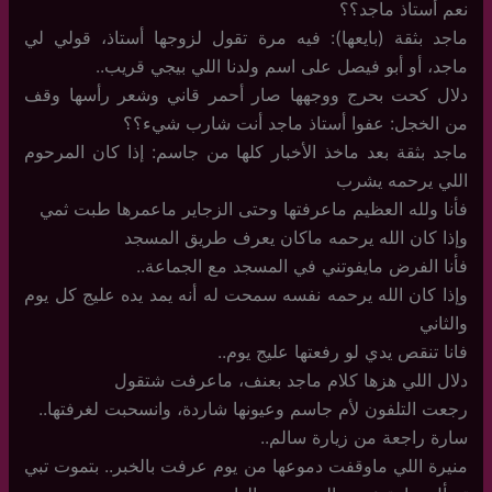
نعم أستاذ ماجد؟؟
ماجد بثقة (بايعها): فيه مرة تقول لزوجها أستاذ، قولي لي
ماجد، أو أبو فيصل على اسم ولدنا اللي بيجي قريب..
دلال كحت بحرج ووجهها صار أحمر قاني وشعر رأسها وقف
من الخجل: عفوا أستاذ ماجد أنت شارب شيء؟؟
ماجد بثقة بعد ماخذ الأخبار كلها من جاسم: إذا كان المرحوم
اللي يرحمه يشرب
فأنا ولله العظيم ماعرفتها وحتى الزجاير ماعمرها طبت ثمي
وإذا كان الله يرحمه ماكان يعرف طريق المسجد
فأنا الفرض مايفوتني في المسجد مع الجماعة..
وإذا كان الله يرحمه نفسه سمحت له أنه يمد يده عليج كل يوم
والثاني
فانا تنقص يدي لو رفعتها عليج يوم..
دلال اللي هزها كلام ماجد بعنف، ماعرفت شتقول
رجعت التلفون لأم جاسم وعيونها شاردة، وانسحبت لغرفتها..
سارة راجعة من زيارة سالم..
منيرة اللي ماوقفت دموعها من يوم عرفت بالخبر.. بتموت تبي