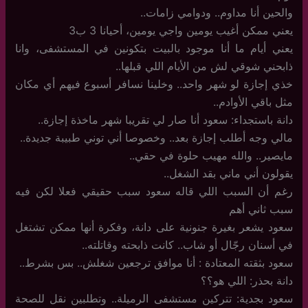
والحين أنا مداوم.. ودوامي زامات..
يعني ممكن أغيب يومين واجي يومين، أحيانا 3 ب3
يعني أيام ما أنا موجود بالبيت بتكونين في المستشفى، وانا
ذابحني شوقي لش من الأيام اللي قبلها..
خذي إجازة لو شهر واحد.. وخلينا نسافر أسبوع فيهم أي مكان
مثل باقي الأوادم..
دانة باستجداء: سعود أنا صار لي تقريبا شهر ماخذة إجازة..
مالي وجه أطلب إجازة بعد.. وخصوصا أني توني طبيبة جديدة..
مايصير.. والله مهيب حلوة في حقي..
يقولون أني ماني بقد الشغل..
رغم أن السبب اللي قاله سعود سبب حقيقي فعلا لكن فيه
سبب ثاني أهم
سعود يشعر بغيرة جنونية على دانة، وفكرة أنها ممكن تشتغل
في أسنان رجّال أو شاب.. كانت ذابحته وقاتلته..
سعود بثقته المعتادة : أنا موافق ترجعين شغلش.. بس بشرط..
دانة بحذر: اللي هو؟؟
سعود بجدية: تتركين مستشفى الرميلة.. وتطلبين نقل للصحة