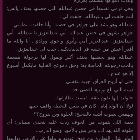
وبدأت دموعها تنسكب بغزارة
وهي ترمي نفسها في حضن عبدالله اللي حضنها بعنف يائس:
أنت حلفت لي ياعبدالله.. حلفت لي..
عبدالله وهو يشد على جواهر في حضنه: وأنا حلفت.. تطمني..
جواهر تشهق في حضن عبدالله: أبي عبدالعزيز يا عبدالله.. أبي
عبدالعزيز.. عبدالعزيز أمي وأبوي واخوي وولدي.. أنا والله ما
أقدر أعيش من حسه في الدنيا..تكفى جيب لي عبدالعزيز..
عبدالله وهو يحضنها بعنف أكبر ويقول لها برجولة مفعمة
بالحب/رجولته الخاصة به: وحق دموعج الغالية مايكمل أسبوع
إلا هو عندج..
حتى لو أروح العراق أجيبه بنفسي
ديمة اللي بلغ توترها اقصى حد..
حاولت إنها تقوم بثقة.. لبست نظاراتها..
لولا أن الولد إياه.. كان في نفس اللحظة واقف جنبها
ويهمس بصوت أشبه بالفحيح: الحلوة وين بتروح؟؟
ديمة اللي بتموت من الخوف ردت عليه بتحدي صبياني: أي
حلوته الله يهداك.. وخر بس يالأخو.. وسع الدرب..
الولد شال النظارة من فوق عيونه ورماها على الارض وداسها