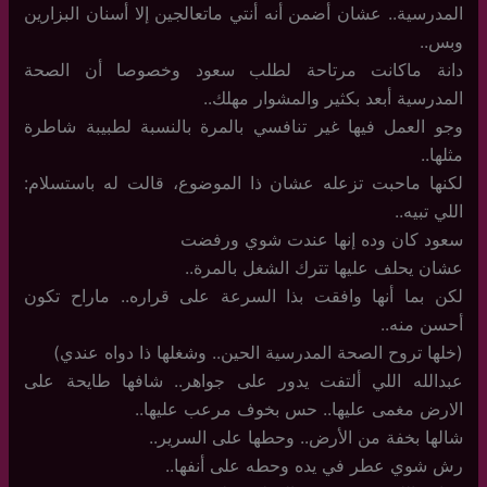
المدرسية.. عشان أضمن أنه أنتي ماتعالجين إلا أسنان البزارين
وبس..
دانة ماكانت مرتاحة لطلب سعود وخصوصا أن الصحة
المدرسية أبعد بكثير والمشوار مهلك..
وجو العمل فيها غير تنافسي بالمرة بالنسبة لطبيبة شاطرة
مثلها..
لكنها ماحبت تزعله عشان ذا الموضوع، قالت له باستسلام:
اللي تبيه..
سعود كان وده إنها عندت شوي ورفضت
عشان يحلف عليها تترك الشغل بالمرة..
لكن بما أنها وافقت بذا السرعة على قراره.. ماراح تكون
أحسن منه..
(خلها تروح الصحة المدرسية الحين.. وشغلها ذا دواه عندي)
عبدالله اللي ألتفت يدور على جواهر.. شافها طايحة على
الارض مغمى عليها.. حس بخوف مرعب عليها..
شالها بخفة من الأرض.. وحطها على السرير..
رش شوي عطر في يده وحطه على أنفها..