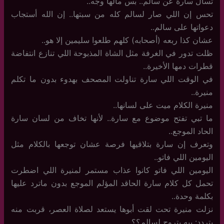
تسأل سارة عن سالم.. بس مالها وجه..
تحس إن اللي صار لسالم كله من سبتها.. إن الله أستجاب
دعواتها على سالم..
عشان كذا ربعه (أصحابه) كلهم طلعوا سليمين إلا هو..
ظلت تدور في الغرفة مثل الشاة المذبوحة اللي تنازع انتفاضة
قطرات دمها الأخيرة..
في الوقت اللي سارة تناولت المصحف بهدوء بدون ما تكلم
منيرة..
منيرة الكلام ميت على لسانها..
ما تبي تفتح موضوع مع سارة.. لأنها تخاف من لسان سارة
الحاد الموجع..
وتعرف إن سارة بتلاقيها فرصة عشان توجعها بالكلام مثل
اليومين اللي فاتو..
اليومين اللي فاتو كانوا عذاب مستمر لمنيرة اللي اضطرت
تحمل كل كلام سارة الحاقد المؤلم الموجع بدون ماترد عليها
بكلمة وحدة..
نزلت منيرة تحت لقت أبوها يستعد لصلاة العصر، قربت منه
بتردد: يبه بتروح لسالم؟؟