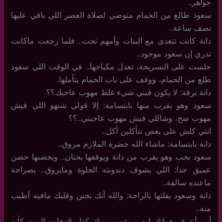
جواهر..
سعود طالع من الحمام متوضي لصلاة العصر اللي باقي عليها
نصف ساعة..
دانة كانت تتغدى مع البنات وأمهم تحت.. فلما رجعت ماكانت
تدري إن سعود موجود..
جلست على التسريحة، تعدل مكياجها.. في الوقت اللي سعود
طلع من الحمام، ووقف على باب الحمام يتأملها.
دانة برقة: لا يكون فيني شيء غلط مهوب عاجبك؟؟
سعود وهو يقرب منها بابتسامة: إلا قولي شنهو اللي فيش
مهوب صح، وشاللي فيش مهوب عاجبني..؟؟
انتي كلش على بعض تتأكلين أكل..
دانة بابتسامة: ماشاء الله حضرة الملازم مروق..
سعود بحب وهو يقرب من دانة ويوقفها بحنان.. ويحضنها حضن
عميق جدا: اللي يشوف دندونته الحلوة ومايروق.. بصراحة
ماعنده سالفة..
دانة وسعود يفلتها بالراحة: والله أنك تجنن وقلبك مافيه أطيب
منه..
أبي أعرف خواتك ليه مرعوبين منك كذا.. لادخلت البيت كأنه