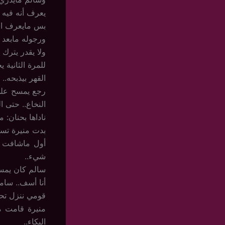
يعرف أنه فيه 
بس مايعرف اسمه
ورجوله مابعد 
ولا يقدر يترك م
للمرة الثانية
القهر بيذبحه.. ب
رجع يمسح على
النخاع.. حتى ال
ناداها بحنان: م
بدت منيرة تستع
أول ماشافت س
شيء..
سالم كان يمسح
أنا أسف.. سام
قومي ننزل تح
منيرة قامت م
البكاء..