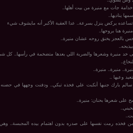
خدامة جات مع منيرة من بيت أهلها..
ا يناديها..
تساعده يركض ينزل بسرعة.. عدا العقبة الأكبر أنه مايشوف شيء
نيرة هنا بروحها..
 يحس بالعجز يخنق روحه عشان منيرة..
يذبحه..
 خد منيرة وشعرها والضربة اللي بعدها متضخمة في رأسها.. كل شي
نخاع..
نيرة.. منيرة.. منيرة..
يد وعيها ..
الم بارك جنبها أنكبت على فخذه تبكي.. ودفنت وجهها في حضنه
 على شعرها بحنان: منيرة..
حيني..
ت..
ن فخذه رمت نفسها على صدره بدون اهتمام بيده المجبسة.. وه