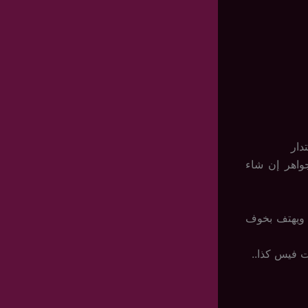
دار
جواهر إن شاء
 ويهتف بخوف
ت فيس كذا..