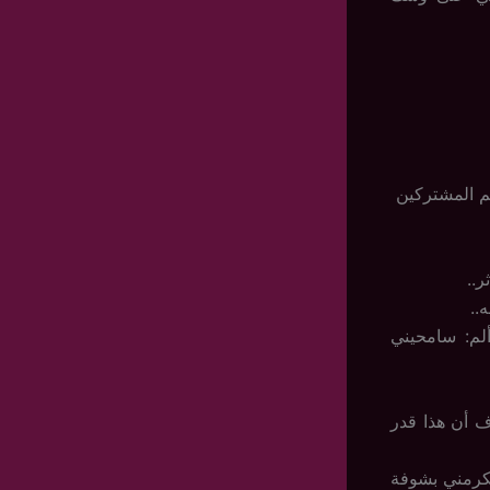
م المشتركين
ر..
..
لم: سامحيني
ف أن هذا قدر
بيكرمني بشوفة