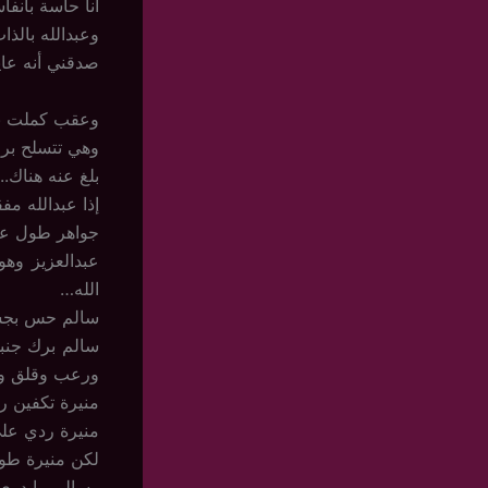
أنا حاسة بأنف
وعبدالله بالذ
صدقني أنه عا
وعقب كملت بق
وهي تتسلح بروح
بلغ عنه هناك..
إذا عبدالله مفق
جواهر طول عمر
عبدالعزيز وهو
الله…
سالم حس بجسم 
سالم برك جنب
ورعب وقلق وحن
منيرة تكفين ر
منيرة ردي علي
لكن منيرة طو
وسالم مايدري