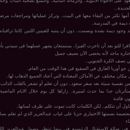
ود على الأجواء الأنثوية.. والزمالة البناتية.. والتمتع بصحبة البنات وحك
لجديدة…
مها تكثر من البقاء معها في البيت.. وتركز عملياتها ومراجعات مرض
 ديمة في المدرسة..
د وجود ديمة بشدة وبصمت.. دون أن ينتبه للعينين اللتين كانتا تراقبانه 
را للتو بعد أن تاخرت الفيزا.. يستمتعان بشهر عسلهما في سيدني بأست
ختاره ماجد لأنه يحضى الآن بصيف جميل
ي نصف الكرة الجنوبي..
جو أوربا الغارق في الصقيع في هذا الوقت من العام..
ال مكان مختلف عن الأماكن المعتادة التي أعتاد الجميع الذهاب لها..
من نفسية سيئة بعد سفر سعود.. دون أن تعلم أو تشعر بالقلب الذائب م
أثرتان جدا بما حدث لمنيرة.. زاراها كل يوم خلال الايام الماضية..
ون فائدة
اول أن تتكلم.. لكن الكلمات كانت تموت على طرف لسانها..
تصمة بصمتها الاختياري حزنا على غياب عبدالعزيز الذي لم تعلم بسلام
اء
في صالة الاستقبال الرئيسية في بيتها تنتظر وصول عبدالعزيز ا