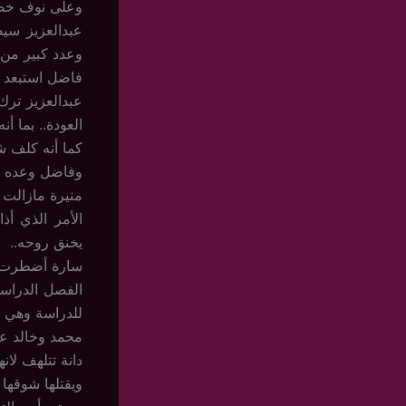
وعلى نوف خص
عبدالعزيز سيص
وعدد كبير من 
فاضل استبعد ت
عبدالعزيز ترك
العودة.. بما أ
كما أنه كلف 
وفاضل وعده بم
منيرة مازالت 
الأمر الذي أ
يخنق روحه..
سارة أضطرت أن
الفصل الدراس
للدراسة وهي ع
محمد وخالد عل
دانة تتلهف لان
ويقتلها شوقها 