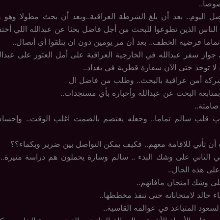
وصا..
ل اليوم.. بعد أن بلغ الشرطة العراقية..وبعد أن بحث مطولا وهو 
الناس الذين تطوعوا للبحث من أجل فاضل بحثا عن عبدالله اللي أختفى
ماما فرضية الخطف.. بعد أن مر يومين دون ان يتلقوا أي أتصال..
 جواز سفر عبدالله في الخارجية العراقية على أمل العثور على عبدال
نه لا توجد حتى الآن سفارة قطرية في بغداد..
شركة أمن عراقية بالبحث.. وطلب من فاضل ال
تابعة البحث عن عبدالله وأخباره بأي مستجدات..
صامتة..
ذاب قلب سالم تماما.. وجعله يعتصم بالصمت اغلب الوقت.. وإحسا
 تأتي للاقامة معهم.. فكيف يمكن التواصل بين ضرير وبكماء؟؟
ي الثاني على وشك البدء .. سالم وسارة يحملون هم دراسة منيرة..
لى هذه الحال..
ى وشك امتحان مافاتهم..
هاء خالد لامتحاناته حتى تنفذ مخططها..
لسعود المتباعد في عوالمه القاسية..