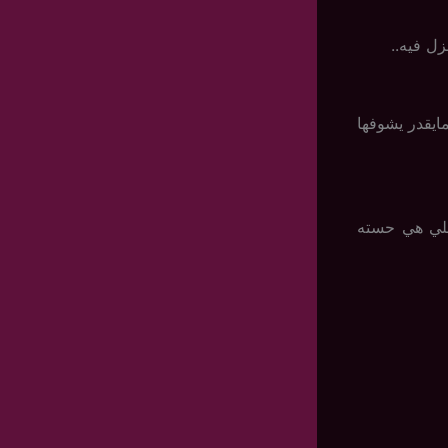
ل فيه..
ايقدر يشوفها
اللي هي حسته