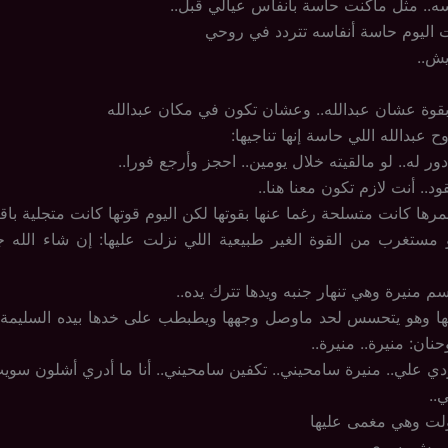
اسه.. مثل ماكنت حاسة بأنفاس عيالي قبل..
ات اليوم حاسة أنفاسه تتردد في روحي
يش..
وة عشان عبدالله.. وعشان تكون في مكان عبدالله
 عبدالله اللي حاسة إنها تناجيها:
دور له.. لو مالقيته خلال يومين.. احجز وأرجع فورا..
ود.. أنت لازم تكون معنا هنا..
ها كانت متسلحة رغما عنها بقوتها لكن اليوم قوتها كانت متجلية باقت
 مستغرب من القوة الغير طبيعية اللي نزلت عليها: إن شاء الله 
منيرة وهي تنهار جنبه ويدها تترك يده..
ها وهو يتحسس لحد ماوصل وجهها ويطبطب على خدها بيده السليمة
ان: منيرة.. منيرة..
دي علي.. منيرة سامحيني.. تكفين سامحيني.. أنا ما أدري أشلون سوي
..
لت وهي مغمى عليها
 وش يسوي..