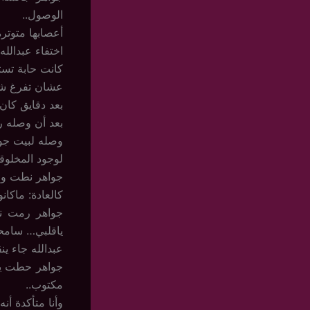
الوصول..
أعصابها متوترة
اختفاء عبدالله
كانت حابة تستق
عشان تفرغ شوي
بعد دقايق كان
بعد أن وصله ر
وصله لبيت جوا
لوجود المخلوق
جواهر نطت واق
كالعادة: ماكا
جواهر رمت نف
ياقلبي… سامح
عبدالله جاء ينق
جواهر حطت يده
مكتوب..
وأنا متأكدة أن