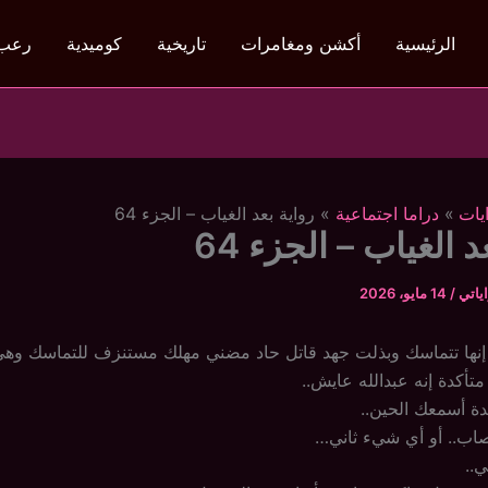
الرئيسية
أكشن ومغامرات
تاريخية
كوميدية
رعب
يات
دراما اجتماعية
رواية بعد الغياب – الجزء 64
د الغياب – الجزء 64
ياتي
/
14 مايو، 2026
إنها تتماسك وبذلت جهد قاتل حاد مضني مهلك مستنزف للتماسك وهي
 متأكدة إنه عبدالله عايش..
دة أسمعك الحين..
اب.. أو أي شيء ثاني…
ي..