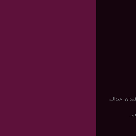
دان عبدالله
م..