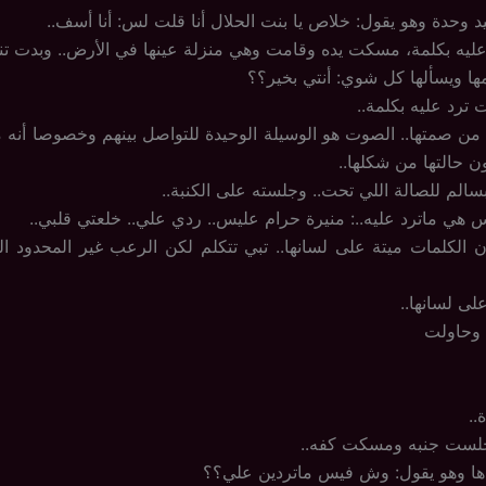
د وحدة وهو يقول: خلاص يا بنت الحلال أنا قلت لس: أنا أسف..
ليه بكلمة، مسكت يده وقامت وهي منزلة عينها في الأرض.. وبدت تنز
ها ويسألها كل شوي: أنتي بخير؟؟
ترد عليه بكلمة..
ر من صمتها.. الصوت هو الوسيلة الوحيدة للتواصل بينهم وخصوصا أنه م
ن حالتها من شكلها..
الم للصالة اللي تحت.. وجلسته على الكنبة..
بس هي ماترد عليه..: منيرة حرام عليس.. ردي علي.. خلعتي قلبي..
 الكلمات ميتة على لسانها.. تبي تتكلم لكن الرعب غير المحدود 
لى لسانها..
 وحاولت
..
لست جنبه ومسكت كفه..
ا وهو يقول: وش فيس ماتردين علي؟؟