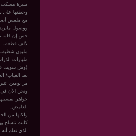
منيرة مسكت أص
وحطتها على شف
مع ملمس أصابع
ووصول ماتريد ق
حس إن قلبه 
لألف قطعه..
مليون شظية..
مليارات الذرات
(وش سويت فيه
بعد الغياب/ الج
مر يومين اثنين
ونحن الآن في ا
جواهر نفسيته
الغامض..
ولكنها من الخا
كانت تتسلح بهذ
الذي تعلم أنه