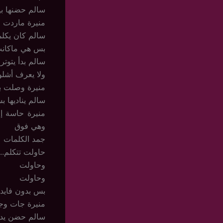
سالم حضنها بي
منيرة ماردت ع
سالم كان يكلم
بس هي ماكانت 
سالم بدأ يتوت
ولا يعرف أشلو
منيرة وصلت بس
سالم يناديها 
منيرة حاسة إن
وهي فوق
جمد الكلمات ع
حاولت تتكلم..
وحاولت
وحاولت
بس بدون فايدة
منيرة جات وج
سالم حضن يده