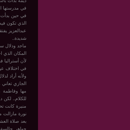
ديمة بدأت بالتع
في مدرستها ا
في حين بدأت أ
الذي تكون فيه
عبدالعزيز يفتق
شديدة..
ماجد ودلال ساف
المكان الذي ا
لأن أستراليا ف
في اختلاف عن 
ولأنه أراد لدل
الجازي تعاني 
مها وفاطمة مت
للكلام.. لكن د
منيرة كانت تح
نورة مازالت مع
بعد صلاة العش
جواهر جالسة 