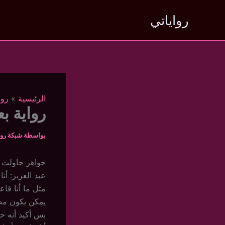
خطي
رواياتي
لى
لمحتوى
الرئيسية
روا
رواية بع
بواسطة
شبكة روا
جواهر حاولت 
عبد العزيز: أنا
مثل ما أنا قاع
يمكن يكون مص
بس أكيد أنه ح