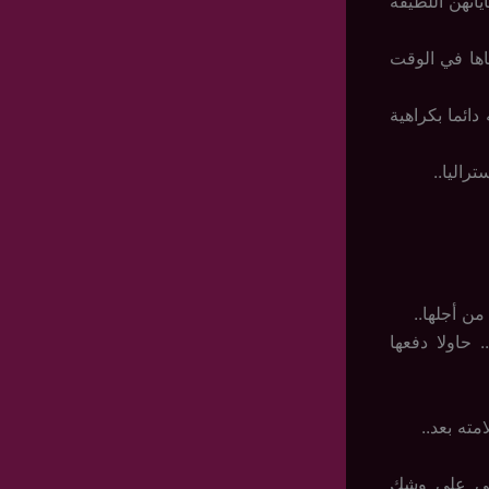
اياتهن اللطيفة
اها في الوقت
دائما بكراهية
راليا..
ن أجلها..
 حاولا دفعها
ته بعد..
للي على وشك