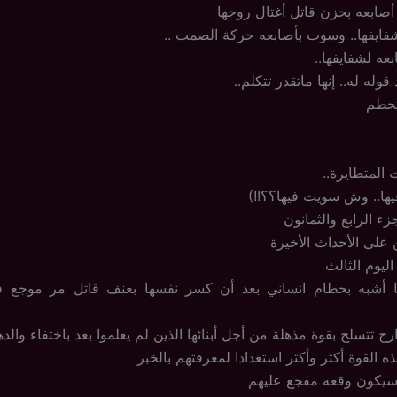
ابعه بحزن قاتل أغتال روحها
ايفها.. وسوت بأصابعه حركة الصمت ..
ه لشفايفها..
وله له.. إنها ماتقدر تتكلم..
تحطم
 المتطايرة..
ا.. وش سويت فيها؟؟!!)
زء الرابع والثمانون
 على الأحداث الأخيرة
ليوم الثالث
ا أشبه بحطام انساني بعد أن كسر نفسها بعنف قاتل مر موجع فق
رج تتسلح بقوة مذهلة من أجل أبنائها الذين لم يعلموا بعد باختفاء والده
ه القوة أكثر وأكثر استعدادا لمعرفتهم بالخبر
 سيكون وقعه مفجع عليهم