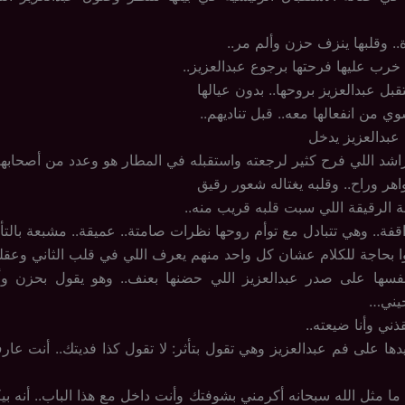
.. وقلبها ينزف حزن وألم مر..
 خرب عليها فرحتها برجوع عبدالعزيز..
بل عبدالعزيز بروحها.. بدون عيالها
 من انفعالها معه.. قبل تناديهم..
 عبدالعزيز يدخل
اشد اللي فرح كثير لرجعته واستقبله في المطار هو وعدد من أصحابه
هر وراح.. وقلبه يغتاله شعور رقيق
ة الرقيقة اللي سبت قلبه قريب منه..
فة.. وهي تتبادل مع توأم روحها نظرات صامتة.. عميقة.. مشبعة بالتأث
نوا بحاجة للكلام عشان كل واحد منهم يعرف اللي في قلب الثاني وعقله
سها على صدر عبدالعزيز اللي حضنها بعنف.. وهو يقول بحزن وأ
يني…
ذني وأنا ضيعته..
ا على فم عبدالعزيز وهي تقول بتأثر: لا تقول كذا فديتك.. أنت عار
ه ما مثل الله سبحانه أكرمني بشوفتك وأنت داخل مع هذا الباب.. أنه 