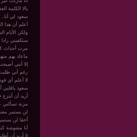
أنا مازلت غير
يالا الكلمة الع
سعود لي أنا..
أعلم أن هذا ال
ولكن الأيام ا
ستكفيني زادا ل
مرت أحداث كثي
ماعاد يهم منه
إلا أنني أصبح
رغم أني طلبت 
لا أعلم أي قوة
سعود ياقلبي أ
أريد أن أنتزع 
مزنة تسألني ع
لن نستمر معنا
أحقا لن نستمر
أنا مشوشة كثي
لا أريد أن أظ