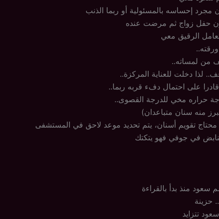
مجرد إحساسه بالمسئولية أو ربما الذنب
دون حفل زواج ثم مرضت عنده
تعامل الرقيق معي
ورقته..
ف من لمساته..
ف.. لذا دخلت للعناية المركزة..
درا على احتمال دفء قربه ربما..
جة حراره مخي للدرجة القصوى..
رز منه سنان متباعدان)
 محتاج تقويم أسنان، يتم تحديد موعد لاحق في المستشفى
لنابض في جوفي فهو يتكتك
 سعود منذ بدأ بالقراءة
. حزينة
عود تتزايد