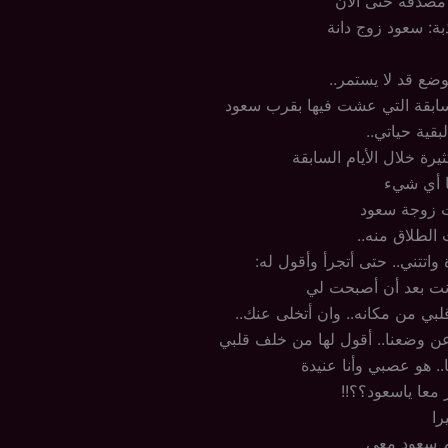
 مصدقة حتى الآن
ذبة: سعود زوج دانة
وضع قد لا يستمر..
لسابقة التي عشت فيها بقرب سعود
بقية حياتي..
رة خلال الأيام السابقة
ا أي شيء
ت زوجة سعود
الطلاق منه..
 واتتني.. حتى أتجرأ وأقول له:
نت بعد أن أصبحت لي
قلبي من مكانه.. وان أتخلى عنك..
ن وضعنا.. أقول لها من خلف قلبي
.. هو عصبي وأنا عنيدة
 معا ياسعود؟؟!!
را
لم سعود معي