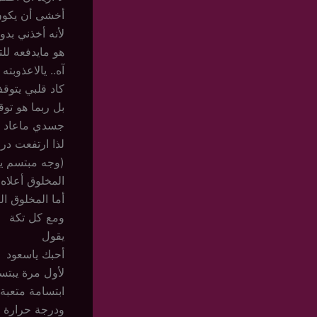
أخشى أن يكون 
لأنه أخذني ب
هو مايدفعه لل
آه.. يالاعذوبته 
كاد قلبي يتوق
بل ربما هو توق
جسدي ماعاد قا
لذا ارتفعت در
(وجه مبتسم يب
المخلوق أعلاه
أما المخلوق ا
ومع كل تكة
يقول
أحبك ياسعود
لأول مرة يبتسم
ابتسامة متعبة.
ودرجة حرارة س