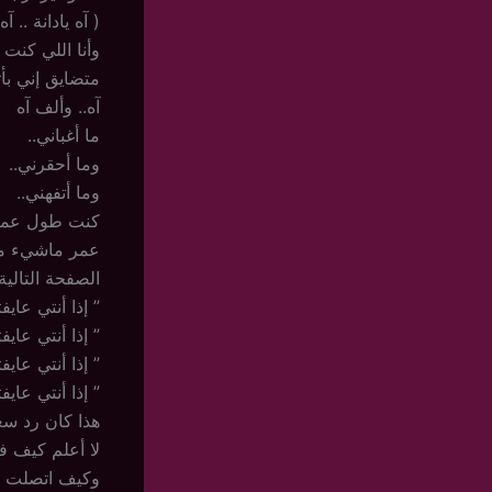
( آه يادانة .. آه
وأنا اللي كنت 
متضايق إني ب
آه.. وألف آه
ما أغباني..
وما أحقرني..
وما أتفهني..
كنت طول عمري
عمر ماشيء ما
الصفحة التالي
” إذا أنتي عاي
” إذا أنتي عاي
” إذا أنتي عاي
” إذا أنتي عاي
هذا كان رد سع
لا أعلم كيف ف
وكيف اتصلت به