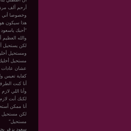
أرحم ألف مرة 
وخصوصا أني س
هذا سيكون هو 
“أحبك ياسعود
والله العظيم 
لكن يستحيل أ
ومستحيل أخليك
مستحيل أخليك
عشان عادات 
كفاية تعيس واح
أنا كنت الطرف
وأنا اللي لاز
لكنك أنت لازم
أنا ممكن أست
لكن مستحيل أ
مستحيل”
سعود يزفر بحر