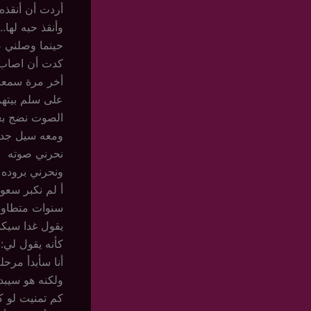
أردت أن أنقذه
وأنقذ حبه لها..
حينما وصلني ص
كدت أن اصاب 
أخر مرة سمعت
على سلم بيتهم
الصوت نضج بع
ومعه سيل جديد
نحرني صوته
ونحرني بروده 
أ لم نكبر سعو
سنوات متطاولة
يقول غدا سيكون
كأنه يقول لي:
أنا سأبدأ مرح
ولكنه هو سيبدأ
كم تمنيت لو ك