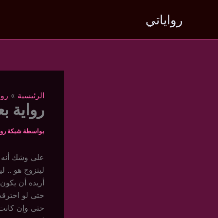
خطي
رواياتي
لى
لمحتوى
الرئيسية
روا
رواية بع
بواسطة
شبكة روا
على وشك أنه ي
ليتزوج هو .. ل
أريده أن يكون
حتى لو احترقت 
حتى وإن كانت 