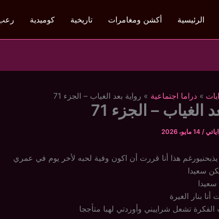
الرئيسية
أكشن ومغامرات
تاريخية
كوميدية
رعب
يات
دراما اجتماعية
رواية بعد الغياب – الجزء 71
د الغياب – الجزء 71
ياتي
/
14 مايو، 2026
ذبحنيورغم هذا أنا قررت أن اكون وفية لحبه لأخر يوم في عمري
يكن سعيدا
 سعيدا
أنا بنار الغيرة
الفكرة تشعل شراييني وأوردتي لهبا متأججا