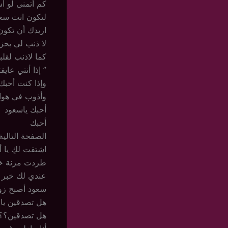
كم أتمنى لو أ
لتكون انت سعي
اريدك أن تكون
لا ذنب لي بحزن
كما لاذنب لقل
” إذا أنتي عاي
وإذا كنت أحبك
وأذوب في هواك
أحبك ياسعود
أحبك
الصفحة التالية 
اشتقت لكِ يا 
طردت مزنة خا
عندي لك خبر 
سعود أصبح ز
هل تصدقين يا 
هل تصدقين؟؟