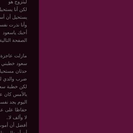
ليتزوج هو
لكن أنا يستحيل
يستحيل أن أس
وأنا نذرت نف
أحبك ياسعود
الصفحة التالية
مازلت عاجزة
سعود خطبني و
حدثان مستحيل
ضرب والدي لي
لكن خطبة سعو
بالأمس كان 
اليوم يجد نفس
حفاظا على عاد
لا وألف لا..
أفضل أن أموت
أن أصطلي بنار