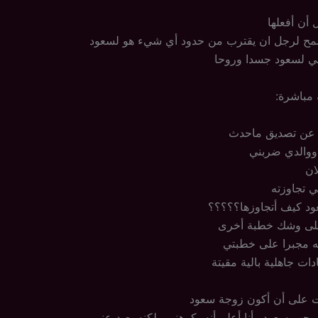
 أن أفعلها
مح لرجل ان يقترب من حدود أي شيء هو لسعود
سي لسعود جسدا وروحا
 مباشرة:
 عن تصديق ماحدث
والدي ضربني
ان
 تجاوزته
د كيف أتجاوزها؟؟؟؟؟
على وشك خطبة أخرى
ه مجبرا على خطبتي
ات جاهلية بالية مقيتة
 على أن أكون زوجة سعود
 حب سعود وأنا أعلم أنه يكرهني ولكنه بعيد عني