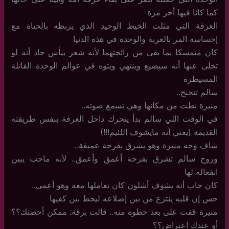
كما كانا فيها أخر مرة
الغرفة التي مثلت الخيط الوحيد الذي يربطه بالحياة مع
إحساسه المر بالغربة والوحدة في هذه الدنيا
كان متمسكا بما بقى من رائحتهما لأنه شعر بيأس حاد أنه لو
تخلى عنها أنه سيضيع وينتهي ويتوه في عوالم الوحدة القاتلة
المسيطرة
سالم تنحنح..
منيرة نطت من مكانها وهي تسمع صوته..
في الوقت اللي سالم بدأ يتحرك داخل الغرفة بنفس طريقته
القديمة (يعني أنه مايشوف اللئيم!!!)
شاف وجه منيرة وهو يشرق بفرحة عميقة..
وروح سالم تشرق بفرحة أعمق وأعمق.. لأنه ماحب يبين
انفعاله لها
كان حاب أنه يشوف أشلون كان تعاملها معه وهو أعمى..
حس إن قلبه ينتزع من بين إضلاعه ليحط بين كفيها
منيرة قفت على بعد خطوة منه.. قالت برقة: ممكن أحضنك؟؟
أو عندك اعتراض؟؟