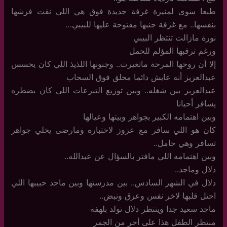
طبعا سوى لمنيرة غرفة جديدة فوق هي اللي نقت فرشها
بنفسها.. مع غرفة جنبها مفتوحة عليها للبيبي…
نورة مازالت تنتظر البيبي
ورغم ترقبها المؤلم للحمل
إلا أن روحها المرحة ماتغيرت.. وجنونها اللذيذ اللي كان يحسس
عبدالعزيز أنه عايش دائما محلق فوق السحاب
عبدالعزيز بين شغله.. وبين توزيع التبرعات اللي كان يضطره
يسافر أحيانا
وبين اهتمامه الكبير بجواهر وبيتها وعيالها
كان هو اللي سافر مع عزوز لاختباره ومارضى يخلي جواهر
تسافر وهي حامل..
وبين اهتمامه اللي مافتر بالسؤال عن عبدالله..
دلال وماجد..
دلال في الشهر السادس.. بين مدرستها وبين ماجد حبيبها اللي
احتل قلبها لاخر نفس وعرق ونبض..
ماجد سعيد جدا وينتظر دلال تولد بلهفة
منتظر الطفل هذا على أحر من الجمر