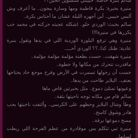
سالم بنبرة خاصة: حبيبتي شتسوين الحين؟؟
منيرة بحيرة: بكرة فاطمة ومها وسارة بيجون.. ما أعرف وش
ألبس حبيبي.. أبي أجهزه الليلة عشان ما أحتاس بكرة..
سالم بخبث: الوردي حلو.. (شكله عجبته حركته في محمد حب
يكررها في منيرة!!!)
منيرة وهي ترفع البلوزة الوردية اللي في يدها وتقول بنبرة
عادية: ظنك كذا..؟؟ الوردي أحـــ..
منيرة شهقت.. حست بطعنة مؤلمة مؤلمة مؤلمة..
ماقدرت تتحرك من مكانها ولا خطوة..
حست أن رجولها تسمرت في الأرض وفرح موجع حاد يحتاحها
بعنف.. البلايز طاحت من يدها..
وعيونها تمتلئ دموع.. مثل بحيرتين فاض ماها
سالم قام من مكانه توجه ناحيتها بثقة..
وطأ وشال البلايز وحطهم على الكرسي.. وألتفت ناحيتها بحب
هادر وشوق كاسح..
مسح دموعها برقة..
منيرة تبي تتكلم بس موقادرة من عظم الفرحة اللي ربطت
لسانها..