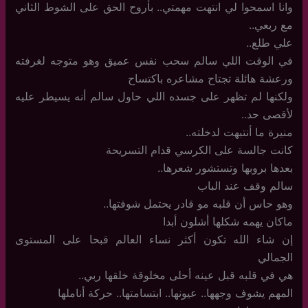
وانا اسمحوا لي انتهت مهمتي.. بأروح الحق على الشوط الثاني
مع ربعي..
علي طلع..
في الوقت اللي سالم سحب نفس عميق وهو متوجه لغرفته
ورعشة هائلة تجتاح مشاعره باكتساح
ولكنها لم تظهر على جسده اللي حاول سالم أنه يسيطر عليه
لأقصى حد..
منيرة ما أنتبهت لدخلته..
كانت جالسة على الكرسي قدام التسريحة
بعدها بروبها وتستشور شعرها..
سالم وقف عند الباب
وهو حاس أن قلبه مو قادر يحتمل شوفتها..
ماكان يهمه شكلها أشلون أبدا
إن شاء الله تكون أكثر نساء العالم قبحا على المستوى
الجمالي
هي في قلبه قبل عينه أحلى مخلوقة خلقها ربي..
المهم يشوف وجهها.. عيونها.. ابتسامتها.. حركة أناملها