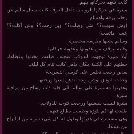
كانت تلتهم تحركاتها بنهم
منيرة في حركتها الروتينية داخل الغرفة كانت تسأل سالم عن
رحلته برقة واهتمام
(وش سويت؟؟ متى وصلت؟؟ وين رحت؟؟ وش أكلت؟؟
عسى ماتعبت)
وسالم يجيبها بطريقة مختصرة
وقلبه بيوقف من عذوبتها وعذوبة حركاتها
أولا منيرة توجهت للدولاب فتحته.. طلعت مخدتها وغطاها..
حطتهم على الكنبة مكان ماهي كانت تنام كل ليلة..
بعدين رجعت تجلس على كرسي التسريحة
وخذت البودي لوشن وبدت تدهن إيديها ورجليها
وهذرتها مستمرة على سالم اللي قلبه ذاب وساح من مراقبة
منيرة..
منيرة لبست شبشبها ورجعت تتوجه للدولاب..
طلعت لها كم بلوزة وجلست تطالع فيهم..
وهي مستمرة في هذرتها وتقول له كل شيء سوته من لما راح
من عندها..