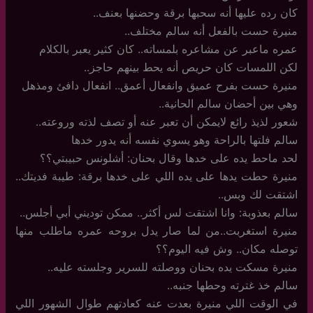
كان رده عليها أنه سحبها برقة وحضنها بعنف..
منيرة حست بالفعل أنه سالم مختلف..
عمره ماعبر عن مشاعره بلمساته.. كان كثير يعبر بالكلام
لكن اللمسات كان حريص أنه يحط بينهم حاجز..
منيرة حست بفرح عميق وانفعال أعمق.. انفعال دافئ ومذهل
وهي بين أحضان سالم الحانية..
شعور لذيذ رائع لايمكن أن تعبر عنه أو تصف لذته وروعته..
سالم فلتها بالراحة وهو يسوي نفسه أنه يدور خدها
لحد ماحط يده على خدها وقال بحنان: أشلونس حبيبتي؟؟
منيرة حطت يدها على يده اللي على خدها برقة: طيبة فديتك..
اشتقت لك وبس..
سالم بعذوبة: وانا اشتقت لس أكثر.. ممكن توديني أبي أجلس..
منيرة استغربت..من لما صار يدل بروحه عمره ماطلب منها
توصله مكان.. وش فيه اليوم؟؟
منيرة مسكت يده بحنان ووصلته للسرير وجلسته عليه..
سالم خذ غترته وحطها جنبه..
في الوقت اللي منيرة بعدت عنه كعادتهم طوال الشهور اللي