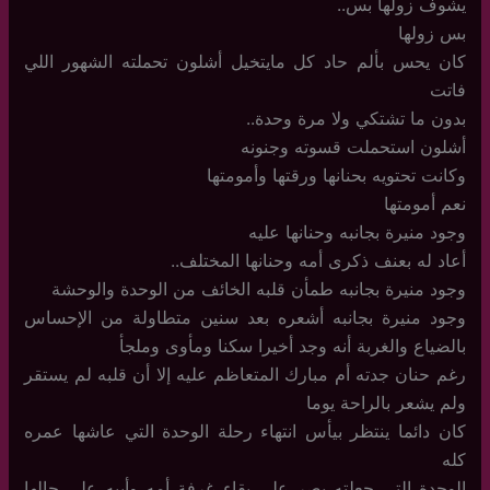
يشوف زولها بس..
بس زولها
كان يحس بألم حاد كل مايتخيل أشلون تحملته الشهور اللي
فاتت
بدون ما تشتكي ولا مرة وحدة..
أشلون استحملت قسوته وجنونه
وكانت تحتويه بحنانها ورقتها وأمومتها
نعم أمومتها
وجود منيرة بجانبه وحنانها عليه
أعاد له بعنف ذكرى أمه وحنانها المختلف..
وجود منيرة بجانبه طمأن قلبه الخائف من الوحدة والوحشة
وجود منيرة بجانبه أشعره بعد سنين متطاولة من الإحساس
بالضياع والغربة أنه وجد أخيرا سكنا ومأوى وملجأ
رغم حنان جدته أم مبارك المتعاظم عليه إلا أن قلبه لم يستقر
ولم يشعر بالراحة يوما
كان دائما ينتظر بيأس انتهاء رحلة الوحدة التي عاشها عمره
كله
الوحدة التي جعلته يصر على بقاء غرفة أمه وأبيه على حالها