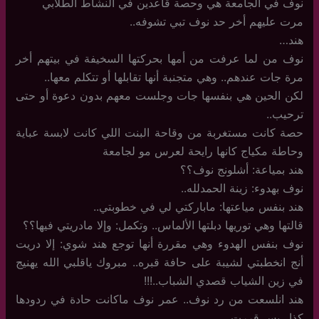
نوف في الجامعة هي وحصة قاعدين في النشاط الطلابي
مرت عليهم أخر حد نوف تبي تشوفه..
هند…
نوف من لما عرفت من أمها بحركتها السخيفة في بيتهم أخر
مرة جات عندهم.. وهي متجنبة أنها تقابلها أو تتكلم معها..
لكن الحين هي بنفسها جات وجلست معهم بدون دعوة أو حتى
ترحيب..
حصة كانت مستغربة من وقاحة البنت اللي كانت لابسة عباية
وحاطة مكياج كانها رايحة لعرس مو لجامعة
هند بمياعة: أشلونج نوف؟؟
نوف بهدوء: زينة الحمدلله..
هند بنفس مياعتها: ماباركتي لي في خطوبتي..
قالتها وهي توريها دبلتها الألماس.. وتكمل: وإلا مادريتي فيها؟؟
نوف بنفس الهدوء وهي مقررة أنها توجع هند شوي: إلا دريت
أنج انخطبتي لشيبة على حافة قبره.. مبروك ياقلبي الله يهنيج
في زين الشياب قصدي الشباب..!!!
هند انلسعت من رد نوف.. عمر نوف ماكانت حادة في ردودها
كذا.. بس قررت