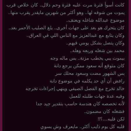
كانت أسوأ فترة مرت عليه فترة وحم دلال.. كان خلاص قرب
يموت من شوقه لها.. وهو أكثر من شهرين مايقدر يقرب منها..
موضوع عبدالله شاغله وبعنف..
كان يتحرك هو بعد على جهات أخرى.. بلغ الصليب الأحمر بعد..
وكان يتابع مع عبدالعزيز مع الناس اللي في العراق..
وكان يتصل بشكل يومي فيهم..
محمد بين شغله وربعه وهله..
بيموت يبي يخطب مزنة.. بس ماله وجه
كان متوقع أنه سعود ممكن يرجع دانة
بس الشهور مضت وسعود محلك سر
رافض أن أي حد يكلمه في موضوع دانة
خالد تخرج مع الفصل الصيفي وينهي إجراءات تخرجه
وفيه عدة جهات طلبته للعمل
لأنه تخصصه كان هندسة حاسب بتقدير جيد جدا
فشغله كان مضمون..
لكن قلبه….؟!!
قلبه كل يوم ذايب أكثر.. مايعرف وش يسوي