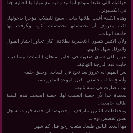
جرافيك اللي طبعا متوقع أنها تبدع فيه مع مهاراتها العالية جدا
في الكمبيوتر..
وهذه الكلية أغلب طلابها بنات.. سمح للطلاب مؤخرا بدخولها..
لكنه معروف أن تخصصاتها تخصصات أنثوية وعُرفت إنها
جامعة البنات..
ولأن الاثنين يتقنون الانجليزية بطلاقة.. كان تجاوز اختبار القبول
والتوفل سهل عليهم..
عزوز لقى شوي صعوبة في تجاوز امتحان (السات) بينما ديمة
جابت فيه الدرجة النهائية..
بس المهم انه عزوز بعد نجح في السات.. وحقق حلمه
وأصبح طالب جامعي.. قبل الموعد المقرر بسنة..
نوف صارت في سنة ثانية..
سعيدة جدا لأن حصة انضمت لها.. حصة أصبحت هذه السنة
طالبة جامعية..
ومخططات الثنتين ماتوقف.. وخصوصا ان حصة قررت تسجل
نفس تخصص نوف..
مها أسعد الناس طبعا.. متعب رجع قبل كم شهر