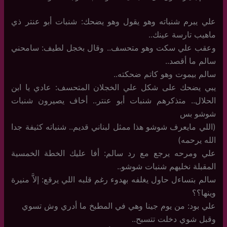
علي يبرم شنباته وهو يقول وهو يضحك: شنبات أبو عنتر ذي
ماهيب تارسة عينك..
وعقب علي سكت وهو متحسف.. وقال بخجل لطيف: سامحني
سالم ما أقصد..
سالم بيموت وهو كاتم ضحكته..
يبي يضحك على شكل علي الخجلان المتحسف: عادي يا ابن
الحلال.. متذكرهم شنبات أبو عنتر.. أخاف يصيرون شنبات
شوشو بس
(اللي مايعرف شوشو هذا ممثل لبناني قديم.. شنباته كثيفة جدا
الله يرحمه)
علي ومرحه يرجع مع رد سالم: أفا عليك الخطة الخمسية
المقبلة نخليهم شنبات شوشو..
سالم بتساءل حاول يغلفه بهدوء رغم قلبه اللي يرقع: إلاَّ منيرة
وينها؟؟
علي بود: من يوم جينا وهي في المطبخ ما أدري وش تسوي
وقبل شوي دخلت تتسبح..