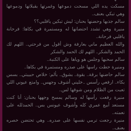
مسكت يده اللي مسحت دموعها وغمرتها بقبلاتها ودموعها
وهي تبكي بعنف..
سالم جذبها وحضنها بحنان: ليش تبكين ياقلبي؟؟
منيرة وهي تشدد احتضانها له ومستمرة في بكاها: فرحانة
ياقلبي فرحانة..
والله العظيم ماني بعارفة وش أقول من فرحتي.. اللهم لك
الحمد والشكر.. اللهم لك الحمد والشكر
سالم سحبها وجلس هو وياها على الكنبة..
ومنيرة حطت راسها على صدره ومستمرة في بكاها..
سالم حاضنها برقة.. بقوة.. بشوق.. بألم: خلاص حبيبتي.. بسس
بكاء.. ارفعي رأسس ..خليني أشوف وجهس.. وامتع عيوني اللي
تعبت من الظلام ومن شوقها لس..
منيرة رفعت رأسها له وسالم يمسح وجهها بحنان: أنا كنت
مستعد أبيع عمري كله وأشوف عيونس بس.. الحمدلله على
نعمته..
منيرة رجعت ترمي نفسها على صدره.. وهي تحتضن خصره
بعنف..