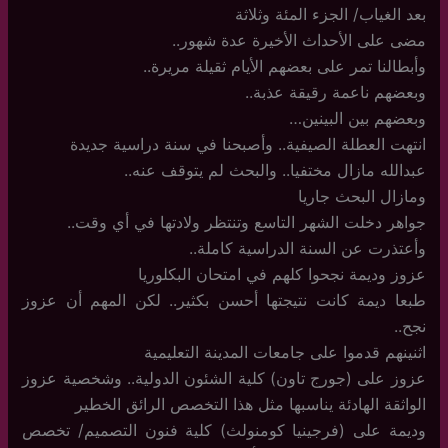
بعد الغياب/ الجزء المئة وثلاثة
مضى على الأحداث الأخيرة عدة شهور..
وأبطالنا تمر على بعضهم الأيام ثقيلة مريرة..
وبعضهم ناعمة رقيقة عذبة..
وبعضهم بين البينين…
انتهت العطلة الصيفية.. وأصبحنا في سنة دراسية جديدة
عبدالله مازال مختفيا.. والبحث لم يتوقف عنه..
ومازال البحث جاريا
جواهر دخلت الشهر التاسع وتنتظر ولادتها في أي وقت..
وأعتذرت عن السنة الدراسية كاملة..
عزوز وديمة نجحوا كلهم في امتحان البكلوريا
طبعا ديمة كانت نتيجتها أحسن بكثير.. لكن المهم أن عزوز
نجح..
اثنينهم قدموا على جامعات المدينة التعليمية
عزوز على (جورج تاون) كلية الشئون الدولية.. وشخصية عزوز
الواثقة الهادئة يناسبها مثل هذا التخصص الرائق الخطير
وديمة على (فرجينيا كومنولث) كلية فنون التصميم/ تخصص