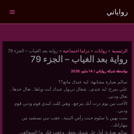
خطي
رواياتي
لى
لمحتوى
الرئيسية
روايات
دراما اجتماعية
رواية بعد الغياب – الجزء 79
رواية بعد الغياب – الجزء 79
بواسطة
شبكة رواياتي
/
14 مايو، 2026
سالم بعيارة مشابهة: ليه عندك مانع؟؟
علي بمرح: ايه عندي.. شغال دريول عندك أنت وياها.. تعال خذها..
تعال ودني..
الأخت من يوم درت أنك بترجع.. وهي كلت كبدي قوم ودني قوم
ودني..
منت بهين يا سلوم جبت رأس البنية.. عقب نبي نستفيد من
مهاراتك..
سالم بعيارة: أول خل شنبك يخط.. وعقب فكر بذا السوالف..