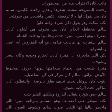
فاتت..كان الاقتراب منه من المحظورات
رجعت للتسريحه تمشط شعرها وبعدين رفعته بكلبس.. سالم
كان يبي يقول: لها لا لا ترفعينه.. تكفين ماشبعت من شوفته..
لكنه سكت وهو يقول (كل شيء بوقته حلو)
سالم مخططه الجاي كان يبي يشوف هي أشلون كانت
تتصرف وهو أعمى.. منيرة خذت بيجامتها ودخلت الحمام..
سالم استغرب أنها مابدلت قدامه.. مع أنه المفروض أنه أعمى
ومايشوفها!!!!
لكن اللي مايعرفه أن منيرة كانت تحترم وجوده وكأنه يبصر
ويشوف..
منيرة طلعت من الحمام ببيجامتها بلونها الازرق المخلوط
بالأبيض الرائق.. سالم كان مركز في كل التفاصيل..
التوب كان بروتيل بخيط نحيف يعلق بالرقبة.. والبنطلون كان
بنتاكور تحت الركبة بشوي..
سالم حس بتوتره يتعالى للذروة وشكلها المثير يذيبه
لكنه سيطر على أعصابه.. وهو مستمر بمراقبة منيرة اللي
ماخطر ببالها إنها تلتفت صوب سالم وتشوف العيون اللي