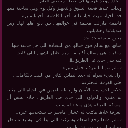
وتحدد موعد عرسها في عطلة منتصف العام..
وبدأت عندها فجعة السوق والتجهيز وكل يوم وهي ساحبة معها
حد.. أحيانا مزنة أحيانا دانة.. أحيانا فاطمة.. أحيانا منيرة..
فاطمة مازالت محلقة في عوالمها.. بين دلع أهلها لها.. وبين
صديقاتها وحكاياتهم
منيرة سعيدة جدا جدا..
حياتها مع سالم فوق خيالها من السعادة اللي هي حاسة فيها..
سافرت هي وسالم أكثر من مرة خلال الشهور اللي فاتت
فيه بيبي جاي في الطريق..!!!
سالم من لما عرف بحمل منيرة..
أول شيء سواه أنه جدد الطابق الثاني من البيت بالكامل….
حتى الغرفة المحترقة..
خلاص احساسه بالأمان وارتباطه العميق في الحياة اللي مثلته
له منيرة والمولود اللي جاي في الطريق.. خلاه يحس أن
تمسكه بالغرفة هذي ماعاد له سبب..
الغرفة خلاها مكتب له عشان مايجبر حد يستخدمها غيره..
سالم طبعا رجع لشغله وشركته اللي بدأ في توسيع نشاطها
مع احساسه بازدياد نشاطه هو..