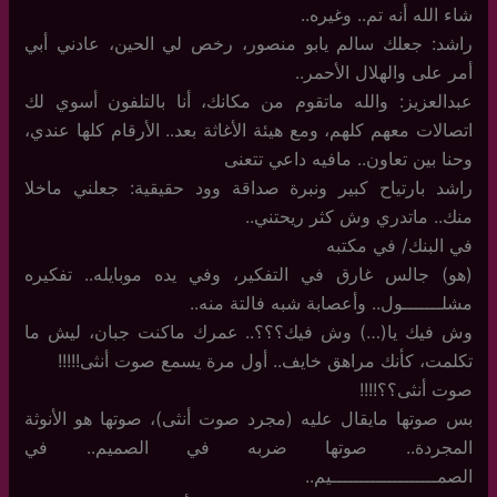
شاء الله أنه تم.. وغيره..
راشد: جعلك سالم يابو منصور، رخص لي الحين، عادني أبي
أمر على والهلال الأحمر..
عبدالعزيز: والله ماتقوم من مكانك، أنا بالتلفون أسوي لك
اتصالات معهم كلهم، ومع هيئة الأغاثة بعد.. الأرقام كلها عندي،
وحنا بين تعاون.. مافيه داعي تتعنى
راشد بارتياح كبير ونبرة صداقة وود حقيقية: جعلني ماخلا
منك.. ماتدري وش كثر ريحتني..
في البنك/ في مكتبه
(هو) جالس غارق في التفكير، وفي يده موبايله.. تفكيره
مشلـــــــول.. وأعصابة شبه فالتة منه..
وش فيك يا(…) وش فيك؟؟؟.. عمرك ماكنت جبان، ليش ما
تكلمت، كأنك مراهق خايف.. أول مرة يسمع صوت أنثى!!!!!
صوت أنثى؟؟!!!!
بس صوتها مايقال عليه (مجرد صوت أنثى)، صوتها هو الأنوثة
المجردة.. صوتها ضربه في الصميم.. في
الصمـــــــــــــــــــيم..