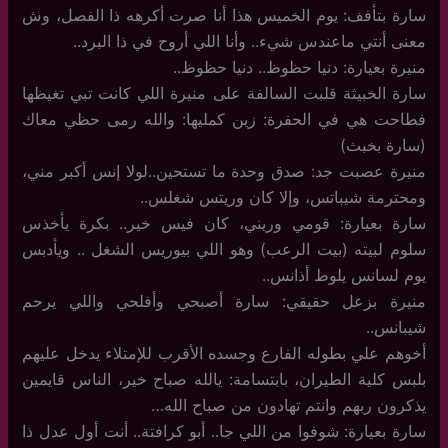
سارة بتأفف: يوم الخميس هذا أنا صرت أكرهه ذا الفصل، وش
معنى أنتي ماعندس شيء.. وأنا اللي أروح في ذا البرد..
منيرة بعيارة: دنيا حظوظ.. دنيا حظوظ..
سارة الخبيثة قلبت السالفة على منيرة اللي كانت تبي تغيظها
فطاحت هي في الحفرة: زين كمليها: والله رمى حظي معاك
(سارة بخبث)
منيرة عصبت جد: صدق وحدة ما تستحين..لولا إنس أكبر مني،
ومحترمة شيباتس، وإلا كان وريتس شغلس..
سارة بعيارة: قومي وريني، كان فيس خير.. بكرة يأخذس
سلوم لبيته (بيت الرعب) وهو اللي بيوريس الشغل .. ويأدبس
يوم لسانس يلوط أذانس..
منيرة بزعل حقيقي: سارة أصبحي وأفلحي واللي يرحم
شيبانس..
أخوهم علي بطوله الفارع وجسده الأقرب للإمتلاء يدخل عليهم
بلبس كلية الطيران، بابتسامة: يالله صباح خير، الناس قايمين
يذكرون ربهم وانتم تهادون من صباح الله…
سارة بعيارة: شوفوا من اللي جا.. أبو كرافتة.. أنت أول عدل ذا