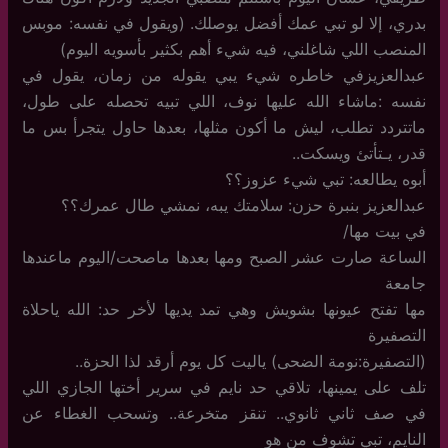
بدري، إلا لو تبي عمك أفضل يوصلك. (ويقول في نفسه: موبس
المنصب اللي شاغلني، فيه شيء أهم بكثير بأسويه اليوم)
عبدالعزيزفي خاطره شيء يبي يقوله من زمان، يقول في
نفسه :ماشاء الله عليها نوف، اللي تبيه تحصله على طول،
ماتتردد تطلب، ليش ما أكون مثلها، بعدها حاول يتجرأ بس ما
قدر، يـتأتئ ويسكت..
أبوه يطالعه: تبي شيء عزوز؟؟
عبدالعزيز بنبرة حزن: سلامتك يبه، نمشي طال عمرك؟؟
في بيت مها/
الساعة صارت عشر الصبح ومها بعدها ماصحت/اليوم ماعندها
جامعة
مها تفتح عيونها بشويش وهي تمد يديها لأخر حد: الله ياحلاة
التصفيرة
(التصفيرة:نومة الضحى) ياليت كل يوم أرقد لذا الحزة..
تلف على يمينها، تلاقي حد نايم في سرير أختها الجازي اللي
في صف ثاني ثانوي.. تنقز متخرعة.. وتسحب الغطاء عن
النايم، تبي تشوف من هو