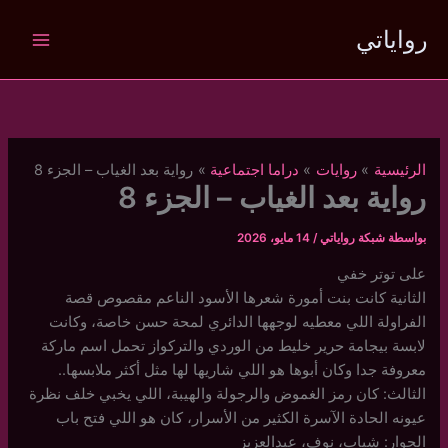
خطي
رواياتي
لى
لمحتوى
الرئيسية
روايات
دراما اجتماعية
رواية بعد الغياب – الجزء 8
رواية بعد الغياب – الجزء 8
بواسطة
شبكة رواياتي
/
14 مايو، 2026
على توتر خفي
الثانية كانت بنت أمورة شعرها الأسود الناعم مقصوص قصة
الفراولة اللي معطيه لوجهها الدائري لمحة حسن خاصة، وكانت
لابسة بيجامة حرير خليط من الوردي والتركواز تحمل اسم ماركة
معروفة جدا وكان أبوها هو اللي شاريها لها مثل أكثر ملابسها..
الثالث: كان رمز الغموض والرجولة والهيبة، اللي يخبي خلف نظرة
عيونه الحادة الآسرة الكثير من الأسرار، كان هو اللي فتح باب
الحوار: شباب، نوف، عبدالعزيز