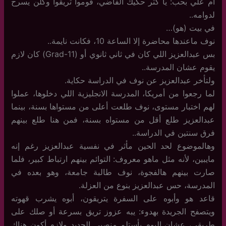
أم علي بحب: يا كثر حكيك الفاضي، قوموا تريقوا وكلن يسرح
لدوامه..
في بيت (هو)…
نوف ماعندها محاضرة إلا الساعة 10، فكانت نايمة..
بس عبدالعزيز اللي كان في ثاني ثانوي أو (Grad-11) كان لازم
يقوم عشان المدرسة..
ولتأخر عبدالعزيز عن نوف في الدراسة حكاية.
لما رجعوا من أمريكا، المدرسة الانجليزية اللي دخلوها، عملوا
لهم اختبار مستوى، نوف طلعت أعلى من مستواها بسنة، بينما
عبدالعزيز طلع أقل من مستواه بسنة، فمن هنا طلع بينهم
فرق سنتين في الدراسة..
وهالموضوع لحد الحين مأثر في نفسية عبدالعزيز رغم إنه
مايبين، لأنه مثل ماهو معروف: التوائم بينهم ارتباط كبير، فلما
صارت بينهم هالفجوة، نوف طالبة جامعة، وهو بعده في
المدرسة، حس عبدالعزيز بنوع من العزلة.
قاعد هو وأبوه على السفرة يتريقون، أبوه يشرب قهوته
ويتصفح الجريدة بهدوء: يبه عزوز تريق بسرعة أو صلك على
طريقي، عشان اليوم بأستلم منصبي الجديد ولازم أكون هناك