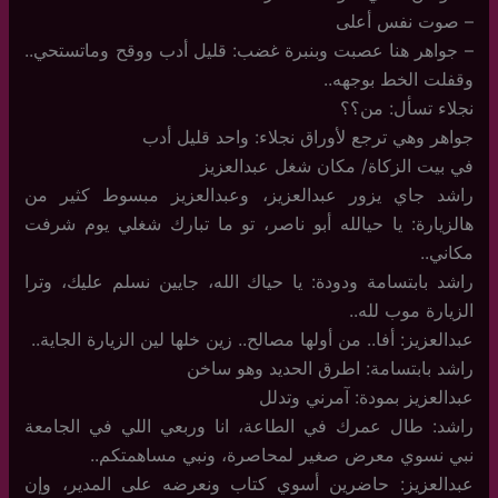
– صوت نفس أعلى
– جواهر هنا عصبت وبنبرة غضب: قليل أدب ووقح وماتستحي..
وقفلت الخط بوجهه..
نجلاء تسأل: من؟؟
جواهر وهي ترجع لأوراق نجلاء: واحد قليل أدب
في بيت الزكاة/ مكان شغل عبدالعزيز
راشد جاي يزور عبدالعزيز، وعبدالعزيز مبسوط كثير من
هالزيارة: يا حيالله أبو ناصر، تو ما تبارك شغلي يوم شرفت
مكاني..
راشد بابتسامة ودودة: يا حياك الله، جايين نسلم عليك، وترا
الزيارة موب لله..
عبدالعزيز: أفا.. من أولها مصالح.. زين خلها لين الزيارة الجاية..
راشد بابتسامة: اطرق الحديد وهو ساخن
عبدالعزيز بمودة: آمرني وتدلل
راشد: طال عمرك في الطاعة، انا وربعي اللي في الجامعة
نبي نسوي معرض صغير لمحاصرة، ونبي مساهمتكم..
عبدالعزيز: حاضرين أسوي كتاب ونعرضه على المدير، وإن