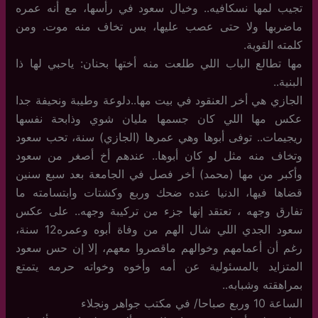
تجيب لمها نسكافيه.. وخيال سعود في رأسها، مع أنه عمره
ماضربها ولا حتى عصب عليها، بس تخاف منه موت. ومن
كلمته القوية.
مها تطالع الباب اللي طلعت منه أختها بحنان: ياحبي لها ذا
البنية..
الجازي هي أخر العنقود في بيت مها..دلوعة وطيبة ونحيفة جدا
عكس مها اللي كان جسمها مليان شوي وذابحة نفسها
ريجيمات.. توفى أبوها وهي عمرها (الجازي) سنة، تحب سعود
وتخاف منه مثل لو كان أبوها.. عندهم أخ أصغر من سعود
وأكبر من مها (محمد) أخر فصل في الجامعة بعد سبع سنين
قضاها فيها، الدنيا عنده ضحك وربع وكشتات وابتسامته ما
تفارق وجهه ، تعتقد إنها جزء من تركيبة وجهه.. على عكس
سعود الجدي اللي شال الهم من وفاة أبوه وعمره12 سنة،
رغم أن أعمامهم وخوالهم ماقصروا معهم، إلا إن حس سعود
المتزايد بالمسئولية عن أمه وأخوه وخواته حرمه يتمتع
بمراهقته وشبابه..
الساعة 10 وربع صباحا/ في مكتب جواهر ونجلاء