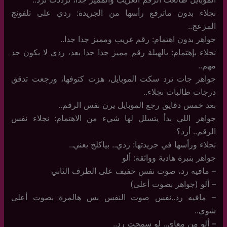
نجلاء بدون ماترفع رأسها من الجريدة: ردي على تلفونج
المزعج..
جواهر بدون اهتمام: رقم غريب ومميز جدا جدا..
نجلاء بإهتمام: يالهبلة رقم مميز جدا جدا بعد، ردي لا يكون حد
مهم..
جواهر جات ترد سكت الموبايل، هزت كتوفها، ورجعت تدقق
درجات طالبات نجلاء..
بعد خمس دقايق رجع الموبايل يرن نفس الرقم..
جواهر اللي بدأ يتسلل لها شيء من الاهتمام: نجلاء نفس
الرقم.. أرد؟
نجلاء ورأسها في جريدتها: ردي.. بياكلج يعني..
جواهر بنبرة هادية وواثقة: ألو
– مافيه رد، صوت نفس خفيف على الطرف الثاني
– ألو (جواهر بصوت أعلى)
– مافيه رد..نفس صوت النفس بس هالمرة بصوت أعلى
شوي..
– ألو من معاي.. لو سمحت رد..