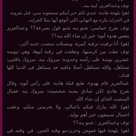
نوف وعبدالعزيز: لبيه يبه..
(هو) بلهجة هادية: عندي لكم خبر أبيكم تسمعونه مني، قبل تقرونه
في الجرايد بكرة مع التهاني اللي أتوقع أنها تملأ الجرايد..
نوف بفرح حماسي: شنو يبه شنو قول بسرعة؟؟ وعبدالعزيز
بنفس هدوء أبوه: خير إن شاء الله يبه؟؟
(هو): أنا ترقيت ترقية كبيرة، ومسكت منصب جديد أكبر..
نوف نطت من كرسيها، وتعلقت في رقبة أبوها، وهي تبوسه
عشرين بوسة على رأسه وخدوده: مبروك يبه، مبروك ياقلبي،
تستاهل، والله تستاهل، أصلا مافيه حد يستاهل في الدنيا كلها
قدك..
عبدالعزيز قام بهدوء، طبع قبلة هادية على رأس أبوه، وقال
بفرح هادئ لكن صادق يشبه شخصيته: مبروك يبه عقبال
المنصب الجاي إن شاء الله
(هو): الله يبارك فيكم ياعيالي، ولا يحرمني منكم، وعقب
احتمال تسمعون خبر أهم بوايد..
نوف وعبدالعزيز : شنو يبه؟؟
(هو) بلهجة فيها غموض وحزن:مو وقته الحين.. في وقته..في