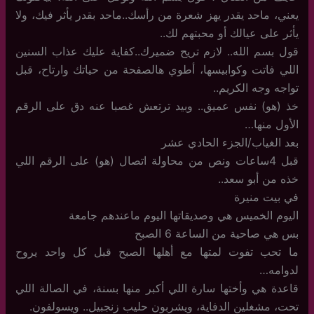
يعني، ماحد يقدر يهز شعرة من رأسك..ماحد بقدر يأثر فيك، ولا
يأثر على عيالك أو محبتهم لك..
قول بسم الله.. لازم تريح ضميرك..كفاية عليك عذاب السنين
اللي فاتت وكوابيسها، أطوي هالصفحة من حياتك وارتاح، قبل
تواجه وجه الكريم..
خذ (هو) نفس عميق.. وبيد ترتعش غصبا عنه دق على الرقم
الأول منها…
بعد الغياب/الجزء الحادي عشر
قبل 4ساعات ونص من محاولة اتصال (هو) على الرقم اللي
خذه من أبو سعد..
في بيت منيرة
اليوم الخميس هي وصديقاتها اليوم ماعندهم جامعة
بس هي صاحية من الساعة 6 الصبح
ما تحب تفوت لمتها مع أهلها الصبح قبل كل واحد يروح
لدوامه…
قاعدة هي وأختها سارة اللي أكبر منها بسنة، في الصالة اللي
تحت، مشغلين الدفاية، ويشربون حليب زنجبيل.. ويسولفون.