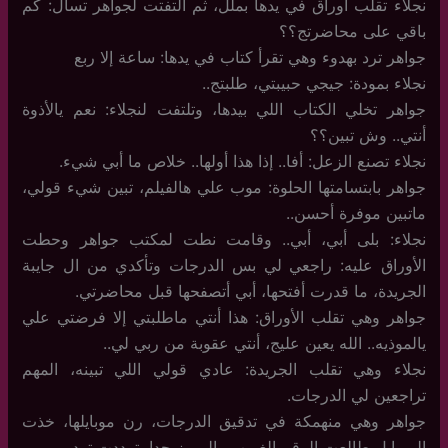
نجلاء تقلب أوراق في يدها بملل، ثم ألتفتت لجواهر تسأل: كم
باقي على محاضرتج؟؟
جواهر ترد بهدوء وهي تقرأ كتاب في يدها: ساعة إلا ربع
نجلاء بمودة: جيجي حبيبتي، طلبتج..
جواهر تخلي الكتاب اللي بيدها، وتلتفت لنجلاء: نعم يالأذوة
أنتي.. وش تبين؟؟
نجلاء تصنع الزعل: أفا.. إذا هذا أولها.. خلاص ما أبي شيء.
جواهر بابتسامتها الحلوة: موب علي هالفيلم، تبين شيء قولي،
ماتبين موفرة أحسن..
نجلاء: بلى أبي، أبي.. وقامت نطت لمكتب جواهر وحطت
الأوراق عليه: راجعي لي بس الدرجات وتأكدي من ال جايبة
الجريدة، ما قدرت أفتحها، أبي أتصفحها قبل محاضرتي.
جواهر وهي تقلب الأوراق: هذا أنتي ماطلبتي إلا فرضتي علي
يالموذيه.. الله يعين عليج، أنتي عقوبة من ربي لي..
نجلاء وهي تقلب الجريدة: عادي قولي اللي تبينه، المهم
تراجعين لي الدرجات.
جواهر وهي منهمكة في تدقيق الدرجات، رن موبايلها، خذت
الموبايل طالعت الرقم الغريب والمميز جدا، ترددت ترد..