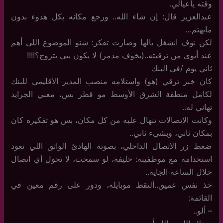
وقته ياعيالي.
عبدالعزيز قال: إن شاء الله.. ورجع مكانه بكل هدوء بدون
مايهتم…
لكن نوف انشغل بالها وصارت تفكر: شنو الموضوع اللي أهم
عند أبوي من ترقيته..(بخوف مدمر) لا يكون يبي يتزوج؟!!!!
ثاني يوم /في البنك
كان خبر ترقي (هو) واستلامه منصب المدير الأقليمي للبنك
لكامل منطقة الشرق الأوسط مو قطر بس، معبي الجرايد
تهاني له..
وكانت الاتصالات تنهال عليه من كل مكان، بس هو تفكيره كان
بمكان ثاني، وبشيء ثاني..
ضغط زر الاتصال الداخلي، بصوته الهادئ الواثق اللي تعود
استخدامه مع موظفينه: خليفة، لو سمحت، لا تحول أي اتصال
خلال الساعة الجاية..
خذ نفس عميق..ألتقط موبايله، ودور على رقم معين في
القائمة:
– ألو..