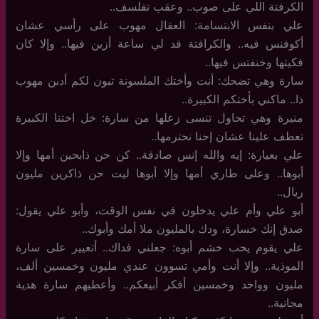
الكرفتة اللي على صوب.. وعقب تفلسف..
علي بنفس الابتسامة: العقال مهوب على رأسي عشان
أكوفنس فيه.. والكرافتة قد لي ساعة أزين فيها.. وإلا كان
فكيتها وخنفتس فيها..
سارة وهي تضحك: أنت وأختك الملسونة تبون لكم أدبن مهوب
ذا.. ماكني بأختكم الكبيرة..
منيرة وهي تحاول تنسى زعلها من سارة: خل اختنا الكبيرة
تعطف علينا عشان إحنا نحترمها..
علي بعيارة: إيه والله إنس صادقة.. كن حن ذابحين أمها وإلا
أبوها.. وعلى طاري أمها وإلا أبوها ليت حن ذاكرين مليون
ريال..
أبو علي وأم علي يدخلون في نفس الوقت، وأبو علي يقول:
صدق إنك خسارة، ودك بالمليون ملا أمك وأبوك..
علي يقوم يحب خشم أبوه: جعلني فداك.. أتعيير على سارة
الموذية.. وإلا أنت وأمي تسوون عندي مليون وخمسين ألف،
مليون وواحد وخمسين أفكر أبيعكم.. وأعطيهم سارة هدية
مجانية..