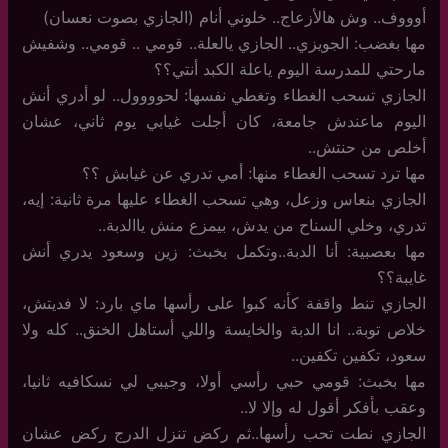
أوووف.. وش هالأزعاج.. خلوني أنام (الجازي بصوت نعسان)
مها بغضب: الجويزي.. الجازي يالعلة.. قومي .. قومي.. وشفيش
مارحتي للمدرسة اليوم ياعلة الكبد أنتي؟؟
الجازي تسحب الغطاء وتغطي نفسها: لحوووول.. لو أدري أنش
اليوم ماعندش جامعة، كان أجلت غيابي يوم ثاني، عشان
أخلص من حنتش..
مها ترد تسحب الغطاء منها: أمي تدري عن غيابش ؟؟
الجازي بنعاس وزعل، وهي تسحب الغطاء عليها مرة ثانية: إيه،
تدري، وخلي السناح من يدش، بيمزع منش ياالدبة..
مها بعصبية: أنا الدبة..وتكمل بخبث: زين وسعود يدري أنش
غايبة؟؟
الجازي تنط واقفة كأنه كبوا على رأسها ماي بارد: لا فديتش،
خلاص توبة.. انا الدبة والخايسة واللي أستاهل الخنق.. كله ولا
سعود، تكفين تكفين..
مها بخبث: قومي حبي رأسي أولا، وجيبي لي نسكافيه ثانيا،
وعقب بأفكر أقول له وإلا لا..
الجازي نطت تحب رأسها..ثم ركض تنزل الدرج ركض عشان