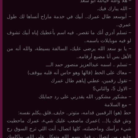
– هلا والله حيالله أبو سعد
– الله يبارك فيك.
– أبوسعد طال عمرك.. أبيك في خدمة ماراح أنساها لك طول
عمري..
– تسلم أدري أنك ما تقصر.. فيه اسم بأعطيك إياه أبيك تشوف
لو فيه موبايلات باسمه..
– يا بو سعد الله يرضى عليك، السالفة بسيطة، والله أنه من
الأهل بس أنا مضيع أرقامه..
– تسلم .. اسمه عبدالعزيز منصور حمد الـــ
– معاك على الخط (قالها وهو حاس أنه قلبه بيوقف)
– تقول رقمين، عطني إياهم طال عمرك
– الاول 5، والثاني5
– مشكور مشكور، الله يقدرني على رد جمايلك
– مع السلامة
حط (هو) الرقمين قدامه، متوتر.. خايف..قلق..يكلم نفسه:
وش فيك يا(… )عمرك ماصعب عليك شيء، عمرك ماحطيت
شيء برأسك وماحصلته، كلها اتصال، أنت اللي ترج السوق رج
خايف من اتصال ، قول بسم الله وتوكل على الله، بياكلونك