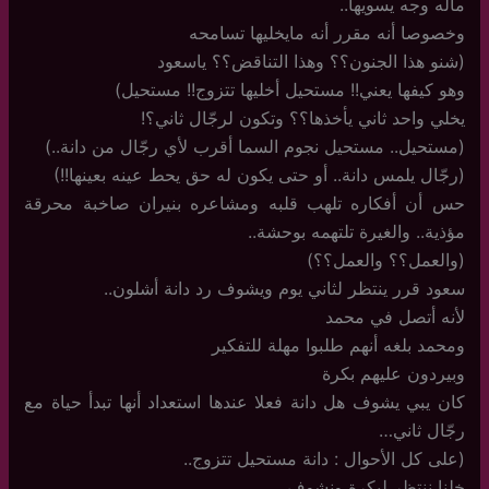
ماله وجه يسويها..
وخصوصا أنه مقرر أنه مايخليها تسامحه
(شنو هذا الجنون؟؟ وهذا التناقض؟؟ ياسعود
وهو كيفها يعني!! مستحيل أخليها تتزوج!! مستحيل)
يخلي واحد ثاني يأخذها؟؟ وتكون لرجّال ثاني؟!
(مستحيل.. مستحيل نجوم السما أقرب لأي رجّال من دانة..)
(رجّال يلمس دانة.. أو حتى يكون له حق يحط عينه بعينها!!)
حس أن أفكاره تلهب قلبه ومشاعره بنيران صاخبة محرقة
مؤذية.. والغيرة تلتهمه بوحشة..
(والعمل؟؟ والعمل؟؟)
سعود قرر ينتظر لثاني يوم ويشوف رد دانة أشلون..
لأنه أتصل في محمد
ومحمد بلغه أنهم طلبوا مهلة للتفكير
وبيردون عليهم بكرة
كان يبي يشوف هل دانة فعلا عندها استعداد أنها تبدأ حياة مع
رجّال ثاني…
(على كل الأحوال : دانة مستحيل تتزوج..
خلنا ننتظر لبكرة ونشوف..