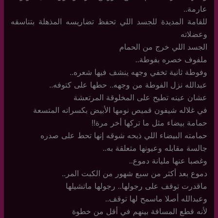
عارمة..
للقامة المديدة للجسد اللي تحفظ تضاريسه المذهلة بتناسقه
وعضلاته
الجسد اللي خرج من الحمام
ملفوف خصره بفوطة..
وفوطة ثانية تخفي وجهه ينشف فيها شعره..
عبدالله نزل الفوطة من وجهه.. حطها على كتوفه..
عشان عينه تطيح على المخلوقة المرتعشة
في غلاله شيفون قميص نومها الأبيض بكسراته المتسعة
حمامة بيضاء مثل ما تركها أخر مرة!!
حمامته البيضاء اللي ذبحه شوقه إنها تحط على صدره
جالسة مقابله وعيونها متعلقة به..
وغصبا عنها مليانة دموع..
دموع بعد أكثر من سبع شهور من الكبت المر..
ماقدرت توقف على رجولها.. رجولها ماتشيلها
وعبدالله أصلا ماسمح لها توقف..
لأنه قطع المسافة بينهم في أقل من خطوة