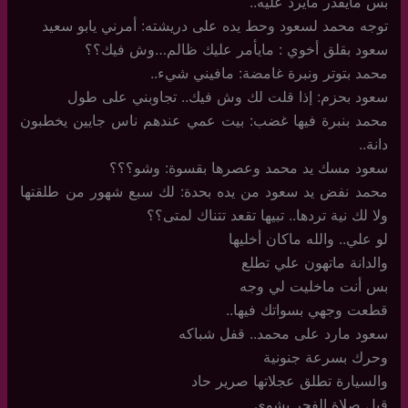
بس مايقدر مايرد عليه..
توجه محمد لسعود وحط يده على دريشته: أمرني يابو سعيد
سعود بقلق أخوي : مايأمر عليك ظالم…وش فيك؟؟
محمد بتوتر ونبرة غامضة: مافيني شيء..
سعود بحزم: إذا قلت لك وش فيك.. تجاوبني على طول
محمد بنبرة فيها غضب: بيت عمي عندهم ناس جايين يخطبون
دانة..
سعود مسك يد محمد وعصرها بقسوة: وشو؟؟؟
محمد نفض يد سعود من يده بحدة: لك سبع شهور من طلقتها
ولا لك نية تردها.. تبيها تقعد تتناك لمتى؟؟
لو علي.. والله ماكان أخليها
والدانة ماتهون علي تطلع
بس أنت ماخليت لي وجه
قطعت وجهي بسواتك فيها..
سعود مارد على محمد.. قفل شباكه
وحرك بسرعة جنونية
والسيارة تطلق عجلاتها صرير حاد
قبل صلاة الفجر بشوي..