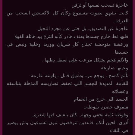
عاجزة تسحب نفسها أو تزفر
كانت تشهق بصوت مسموع وكأن كل الأكسجين انسحب من
الغرفة..
عاجزة عن التصديق.. بل حتى عن مجرد التخيل
قلبها نط خارج جسدها بعنف هادر كأنه انتزع بيد هائلة القوة
ورعشة متوحشة تجتاح كل شريان ووريد وخلية ونبض في
جسدها
والألم هجم بشكل مرعب على اسفل بطنها..
وعينها ضارعة
بألم كاسح.. ووجع مر.. وشوق قاتل.. ولوعة عارمة
للقامة المديدة للجسد اللي تحفظ تضاريسه المذهلة بتناسقه
وعضلاته
الجسد اللي خرج من الحمام
ملفوف خصره بفوطة..
وفوطة ثانية تخفي وجهه.. كان ينشف فيها شعره..
أدري الحين أنكم قاعدين تترقصون تبون تشوفون وش ييصير
في اللقاء