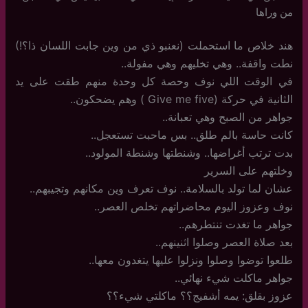
من وراها
هند خلاص ما استحملت (نعنبو ذي من وين جابت اللسان ذا؟!)
نطت واقفة.. وهي تخليهم وهي مفولة..
في الوقت اللي نوف وحصة كل وحدة منهم طقت على يد
الثانية في حركة (Give me five ) وهم يضحكون..
جواهر من الصبح وهي تعبانة..
كانت حاسة بالم طلق.. بس ماحبت تستعجل..
بدت ترتب أغراضها.. وشنطتها وشنطة المولود..
وخلتهم على السرير
عشان لما تولد بالسلامة.. نوف تعرف وين مكانهم وتجيبهم..
نوف وعزوز اليوم محاضراتهم تخلص العصر..
جواهر ما تغدت تنتطرهم..
بعد صلاة العصر وصلوا اثنينهم..
طلعوا توضوا وصلوا ونزلوا عليها يتغدون معها..
جواهر ماكلت شيء نهائي..
عزوز بقلق: يمه أشفيج؟؟ ماكلتي شيء؟؟