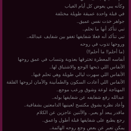
وكأنه يبي يعوض كل أيام الغياب
في قبلة واحدة عميقة طويلة مختلفة
جواهر خذت نفس عميق..
تبي تتأكد أنها ما تحلم..
تبي تتأكد أنه فعلا شفايفها تغفو بين شفايف عبدالله..
وروحها تذوب في روحه
(ما أحلم!! ما أحلم!!)
أنفاسه المعطرة تخترقها بعذوبة وتنساب في عمق روحها
الأنفاس اللي ذبحها الوجع والاشتياق لها..
الأنفاس اللي سهرت ليالي طويلة وهي تحلم فيها..
الأنفاس اللي أعادت السكون والطمأنينة والأمان لروحها القلقة
المهتاجة لوعة وشوق ورعب موجع..
عبدالله رفع شفايفه عن شفايفها بوله..
وأعاد نظره بشوق مكتسح لعينيها الدامعتين بشفافية..
ماقدر يبعد أو يعبر.. والأثنين عاجزين عن الكلام
رجع يطبع على شفايفها قبلة أطول واعمق..
يمكن تعبر عن بعض وجع روحه الهائمة..