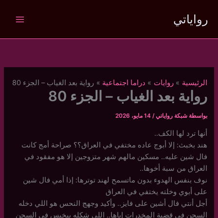
خطي
رواياتي
لى
لمحتوى
الرئيسية
روايات
دراما اجتماعية
رواية بعد الغياب – الجزء 80
رواية بعد الغياب – الجزء 80
بواسطة
شبكة رواياتي
/
14 مايو، 2026
أنها ترد لها الكف..
هند بخبث: إلا أبوج عاده مختفي في العراق؟؟ صراحة أمج كانت
فال شين عليه.. مسكين مالهم شهر متزوجين إلا هو مفقود في
العراق من سبة أخوها..
نوف بنفس الهدوء بدون ماتسمح لهند توترها: إذا أمي فال شين
على أبوي وخلته يختفي في العراق
أجل أنتي فال أشين على فايز.. وأكيد وجهج النحس هو اللي دخله
السجن في قضية المخدرات إياها.. اللي شكله بيخيس في السجن