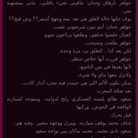
جواهر بارهاق وحنان: مافيني شيء ياقلبي.. ماني بمشتهية
بس..
نوف جاتها حالة القلق هي بعد: يمه وجهج أصفر؟؟ وش فيج؟؟
جواهر بحنان: أنتو تبون تمرضوني غصب
العيال خلصوا غداهم.. وطلعوا يرتاحون شوي
جواهر طلعت وتسبحت..
لكن بعد كذا .. الطلق برد مرة وحدة..
جواهر قررت أنها خلاص تنتظر..
لأنها بعدها في نص التاسع..
ولانزل معها ماي ولا شيء..
يمكن يكون الألم اللي هي حست فيه مجرد أنذار كاذب..
بعد صلاة المغرب
سعود طالع بلبسه العسكري رايح لدوامه.. ومتوجه لسيارته
الواقفة في الحوش.. وركبها
قبل يحرك
شاف محمد يوقف سيارته.. وينزل ووجهه متغير.. وفيه هم..
سعود نادى محمد.. محمد ماكان يبي يواجه سعود