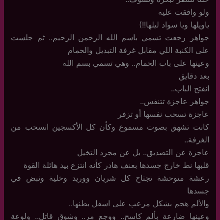
ولو وافقت عليه
ياويلها ويا سواد ليلها!!)
جواهر رجعت تسمي باسم الله الرحمن الرحيم.. ثم جلست
على الكنبة اللي مقابل غرفة التبديل والحمام
وعينها على باب الحمام.. وهي تسمي بسم الله
بعد دقايق
انفتح الباب..
جواهر عاجزة تتنفس..
عاجزة تسحب نفسها أو تزفر
كانت تشهق بصوت مسموع وكأن كل الأكسجين انسحب من
الغرفة..
عاجزة عن التصديق.. بل عن مجرد التخيل
قلبها نط خارج جسدها بعنف هادر كأنه انتزع بيد هائلة القوة
رعشة متوحشة تجتاح كل شريان ووريد وخلية ونبض في
جسدها
والألم هجم بشكل مرعب على اسفل بطنها..
وعينها ضارعة بألم كاسح.. ووجع مر.. وشوق قاتل.. ولوعة