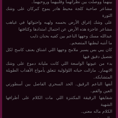
بينهما ووصلت بين نظراتهما وقلبيهما وروحيهما..
مشاعر صاخبة كلجة محيط هادر يموج كبركان على وشك
الثورة
على وشك إغراق الأرض بحممه ولهبه واحتوائها في غياهب
مشاعر عاجزة هذه الأرض عن احتمال امتدادها وكثافتها
عبدالله مسك وجهها الناعم بين كفيه بحنان ذايب
ما أنتبه لبطنها المتضخم..
كان يبي بس يسبر ملامح وجهها اللي اشتاق بعنف كاسح لكل
تفصيل دقيق فيها
بدء من عيونها الواسعة اللي كانت مليانة دموع على وشك
الانهمار.. مازالت حباته اللؤلؤلية تتعلق بأمواج الأهداب الطويلة
المتشابكة..
أنفها الناعم الرقيق.. الحد السحري الفاصل بين أسطورتي
العين والفم..
شفايفها الرقيقة المكتنزة اللي مات الكلام على أطرافها
الشهية
الكلام ماله معنى..