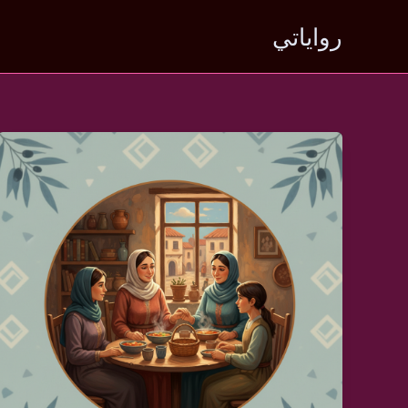
خطي
رواياتي
لى
لمحتوى