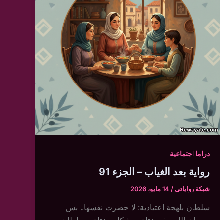
دراما اجتماعية
رواية بعد الغياب – الجزء 91
شبكة رواياتي
/
14 مايو، 2026
سلطان بلهجة اعتيادية: لا حضرت نفسها.. بس