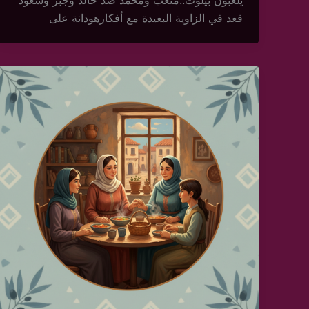
يلعبون بيلوت..متعب ومحمد ضد خالد وجبر وسعود
قعد في الزاوية البعيدة مع أفكارهودانة على