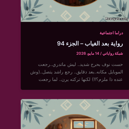
دراما اجتماعية
رواية بعد الغياب – الجزء 94
شبكة رواياتي
/
14 مايو، 2026
حست نوف بحرج شديد.. ليش ماتدري..رجعت
الموبايل مكانه..بعد دقايق.. رجع راشد يتصل..(وش
عنده ذا ملزم؟!!) لكنها تركته يرن.. لما رجعت