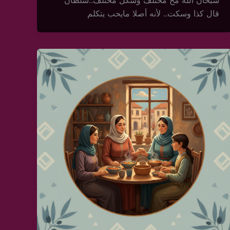
سبحان الله مخ مختلف وشكل مختلف..سلطان
قال كذا وسكت.. لأنه أصلا مايحب يتكلم