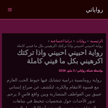
خطي
رواياتي
لى
لمحتوى
الرئيسية
روايات
دراما اجتماعية
رواية احبيني احبيني واذا تركتك اكرهيني بكل ما فيني كاملة
رواية احبيني احبيني واذا تركتك
اكرهيني بكل ما فيني كاملة
بواسطة
شبكة رواياتي
/
3 مايو، 2026
رواية رومانسية درامية تتشابك فيها خيوط الحب العارم
مع قسوة الانتقام والكره، لتكشف عن صراع إنساني
عميق بين العواطف المتضاربة وبين واقع قاسٍ لا يرحم.
تدور الأحداث حول شخصيات تتخبط في متاهات
المشاعر، حيث يبدو التضحية أحيانًا السبيل الوحيد