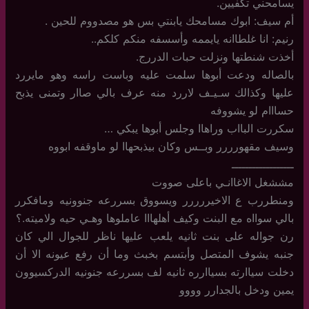
يسامحني تكفيين.
أم سيف: ابوك مسامحك يابنتي بس هو مصدووم للحين .
رنيم: انا غلطاانه يايممه وأسسفه منكم كلكم..
أخذت شنطتها ونزلت حبات الدررج.
بالصاله ودعت أبوها سلمت عليه وباست راسه وهو مايررد
عليها وكذالك سـيـف لاررد منه عرف بالي صاار وتمنى يذبح
حسااام لو يشووفه
سكررت البااب وراهاا وجلس أبوها يبكي …
وسيف مقهورررر وبــس وكان بيذبحهاا لو ماوقفه ابووه
ــــــــــــــــــ
مششغل الاغاانـي باعلى صووت
ومنطررب ع الاخيررررر ويسووق بسررعه جنوونيه ومافكرر
بالي سوااه مع البنت وكيف أهلهااا عاملوها وهـي حيه ولاميته.؟
رن جواله على بنت ثانيه يلعب عليها ناظر للجوال الي كان
جنبه يشوف المتصل وأبتسم بخبث وما أن رفع عيونه الا أن
دخلت سياارته بسياارره ثانيه لف بسررعه جنونيه الدركسيوون
يمين ودخل بالجدارر وووو
ــــــــــــــــ