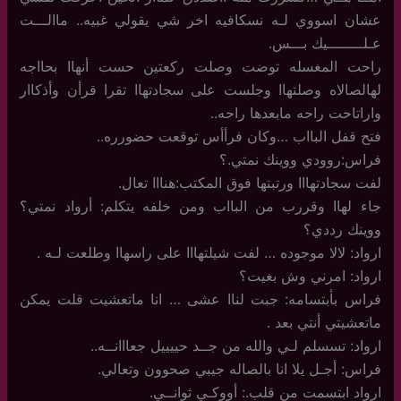
عشان اسووي لـه نسكافيه اخر شي يقولي غبيه.. ماالـــت
عـلــــــــيك بـــس.
راحت المغسله توضت وصلت ركعتين حست أنهاا بحااجه
لهالصالاه وصلتهاا وجلست على سجادتهاا تقرا قرأن وأذكاار
واراتاحت راحه مابعدها راحه..
فتح قفل البااب …وكان فرأأس توقعت حضورره..
فراس:روودي ووينك نمتي.؟
لفت سجادتهااا ورتبتها فوق المكتب:هنااا تعال.
جاء لهاا وقررب من البااب ومن خلفه يتكلم: أرواد نمتي؟
ووينك رددي؟
ارواد: لالا موجوده … لفت شيلتهااا على راسهاا وطلعت لـه .
ارواد: امرني وش بغيت؟
فراس بأبتسامه: جبت لناا عشى … انا ماتعشيت قلت يمكن
ماتعشيتي أنتي بعد .
ارواد: تسسلم لـي والله من جــد حييييل جعااانــه..
فراس: أجـل يلا انا بالصاله جيبي صحوون وتعالي.
ارواد ابتسمت من قلب.: أووكـي ثوانــي.