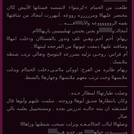
طلعت من الحمام >كرمتوا< لابسسه فستانها الأبيض كاان
مخنصر عليهااا ومررررره رووعه .أنبهررت أمجااد من شافتهاا
بقمه الرووووووعه والأنااااااقــــه …
أمجااد:وأأأأأأأأأأأو يجنن يجنننن تهبليييييين ياريهااااام.
ريهام: أحم أحم..وهـي تلف وتدور بالفستااان ودخلت امهااا
وشافته عليهاا دمعت عيونهاا من الفرححه لبنتهااا .
أم فراس: روحـي نزليه بسررعه لايتوسخ وتعالي نرتب شنطه
ملابسك .
ريهام طايره من الفرح: اووكي ماامـي.دخلت الحماام وبدلت
ملابسهاا وجت ترتب معهم ملابسهاا وجهازهاا بالشنط.
ـــــــــــــــــــــــــــــ
وصلت طيارتهااا لمطاار جـده .
وكان بانتظارها صديق أبوهاا وزوجته . سلمت عليهم وأبوها قال
لصديقته ان بنته حاابـه تدررس بجده . ومستحيييل يعلمه بالي
صاار.
وصلهااا لبااب الجااامـعـه ونزلت تسحب شنطتها وراهاااا
وبــــــــدت حياتهاااااااا من جديد هــنأأأأأأأأ