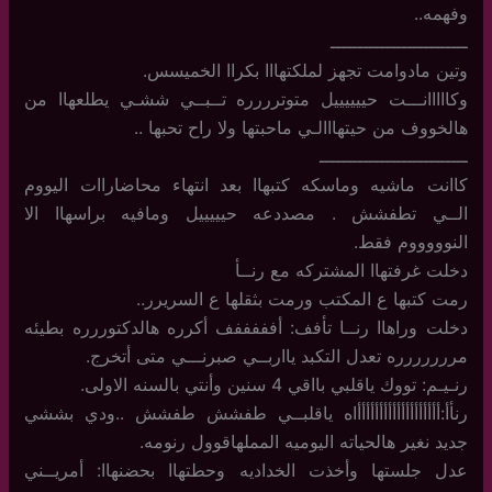
وفهمه..
ـــــــــــــــــــــــــ
وتين مادوامت تجهز لملكتهااا بكراا الخميسس.
وكااااانـــت حييييييل متوترررره تــبــي ششـي يطلعهاا من
هالخووف من حيتهااالـي ماحبتها ولا راح تحبها ..
ـــــــــــــــــــــــــــ
كاانت ماشيه وماسكه كتبهاا بعد انتهاء محاضاراات اليووم
الــي تطفشش . مصددعه حيييييل ومافيه براسهاا الا
النوووووم فقط.
دخلت غرفتهاا المشتركه مع رنــأ
رمت كتبها ع المكتب ورمت بثقلها ع السريرر..
دخلت وراهاا رنــا تأفف: أفففففف أكرره هالدكتوررره بطيئه
مررررررره تعدل التكبد يااربــي صبرنـــي متى أتخرج.
رنـيـم: تووك ياقلبي بااقي 4 سنين وأنتي بالسنه الاولى.
رنأأ:أأأأأأأأأأأأأأأأأأأاه ياقلبــي طفشش طفشش ..ودي بششي
جديد نغير هالحياته اليوميه المملهاقوول رنومه.
عدل جلستها وأخذت الخداديه وحطتهاا بحضنهاا: أمريــني