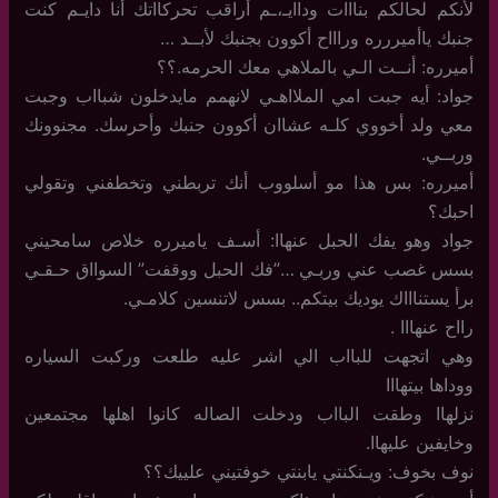
لأنكم لحالكم بنااات وداايـ،ـم أراقب تحركااتك أنا دايـم كنت
جنبك ياأميررره وراااح أكوون بجنبك لأبــد …
أميرره: أنــت الـي بالملاهي معك الحرمه.؟؟
جواد: أيه جبت امي الملااهـي لانهمم مايدخلون شبااب وجبت
معي ولد أخووي كلـه عشاان أكوون جنبك وأحرسك. مجنوونك
وربــي.
أميرره: بس هذا مو أسلووب أنك تربطني وتخطفني وتقولي
احبك؟
جواد وهو يفك الحبل عنهاا: أسـف ياميرره خلاص سامحيني
بسس غصب عني وربـي …”فك الحبل ووقفت” السوااق حـقـي
برأ يستناااك يوديك بيتكم.. بسس لاتنسين كلامـي.
رااح عنهااا .
وهي اتجهت للبااب الي اشر عليه طلعت وركبت السياره
ووداها بيتهااا
نزلهاا وطقت البااب ودخلت الصاله كانوا اهلها مجتمعين
وخايفين عليهاا.
نوف بخوف: ويـنكنتي يابنتي خوفتيني علييك؟؟