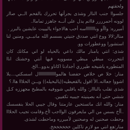
ولحقتهم
جلسواا جنب الناار وشذى بجرأتها تحررك بالفحم الــي صاار
لوونه أحمرررر قااتم يدل على أنــه جاهزز تماماا..
أميرره: واأأو ونااااااااسه أحب هالاجواء ياليييت عايشين بالبرر .
مناار:لالا ووع انتي صددق جنيتي بسسم الله مانبــي. ومنين لنا
استشورا ووعطورات وو.
شذى: انتي يامنار مالك داعي بالحياه لو اني مكانك كان
انتحررت مبطي مبطي مسوويه فيها أنتي وخشتك اناا
المتطوره ياشيخه طيرري أجدادنا اكاناو بدوو…الخ.
منار: خلا ص خلاص حفضنا هالموااااااااااااااال اسسكتي….يلا
اشووا جعاانه..الأ اقول يالقعيطيه((يالبخيله)) ويــن الحلااا هاا.؟
شذى تقلب بالنااار: والله ياقلبي شووفيه بالمطبخ مجهززه كـل
ششي حتى أنه بصينيته جيبيه تكفيين.
منار: والله انك ماتستحين عازمتنا وقال جيبي الحلا بنفسسك
..أأخ بسس من الي مايعرفون الوااجب اأخ.وقامت تجيب الحلااا
وحطت صحنين له وصحنين لأميرره وماحطت لشذى.
منار:هع انتي مو لازم تاكلين خخخخخخخ.