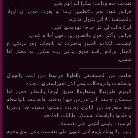
تقدمت منه وقالت: شكرا لله انهم بخير.
فراس تنهد: نعم ..لاتعلمين ربما لو يعرف جدي أن ارواد
بالمستشف لا أتى باوول طائره..
ليزا: قالت لي عن جدهاا فهو يحبها كثيرا.
فراس: وأكثر ..فوق ماتتصوررين ..فهي أماانه عندي.
ابتسمت لكلامه الحلوو وناظرت له باعجاب وهو مرتكي ع
الجدار ورافع راسه فووق يدعي ربـه شكرر أنه مصار لها
ششي.
ــــــــــــــــــــــــــــــــــ
طلعت من المستشفى وااهلهاا حرموها مـن النت والجوال
والطلعات والروحااات. وهي الان تجهزلسفرتها لـجـده
اليووم طيارتهااا وينتظرهاا صديق أبوهاا بالمطار حجزز لها
بسسكن جامعه الـي تدررس فيهاا ودخلت هالجامعه بالواسطه
توها متخرجه من الثانوي وقاعده ونسبتها ضعيفه جدا وقدروا
يدخلونها بالواسطه بسسكن طالبات الجامعه
أم سيف: يابنتي أنتبهي على نفسسك.
رنيم: ولا يهمك يايمه انتي انتبهي على نفسسك.وعل أبوي وخليه