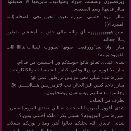
ويرقصوون ونسست جوواد وطوافيه….مايريحها الا صديقتهاا
مناار فديتهاا ونعم الصديقه..
مناار: ووه أجلسي أميرره تعبت الحين تجي الصخله.(ابله
الفييزيااء))
أميره:هههههههههههه أي والله مالي خلق له أمششي نفطرر
يــلأا جعاانه
منار :وانا بعد”وورفعت صوتها تصووت للبناات”بناااااااااات
القهووه ويـنه؟
شذى:عنددي تعالوا هاتوا حوستكم ورا احسسن من قداام.
منار: يلا قوومــي وراا وهاتي اكياس الشيبساات والكاكاوات.
أميرره: تيب شيلي معي مو بس تزرطين عمى :@
منارر تاخذ كيس اليز الحاار: تيب لاتزمرريــن هـــااتـــــي :@
وجلسوا مع شلتهم ويسولفون ويضحكوون ..
بطرف من الشله..
شذى: أقوول أميرره الله يخليك تعاالـي عنددي اليووم العصرر.
اميرره: متى اليووووم؟ نسيتي بكراا ملكه اخـتـي وتين.؟
شذى: عايدي الله يخليكم تعالوا أنتي ومناار بوريكم شغلات
شريتها لعرس وفاء بليززززززز تعالوااا ..نقعد بالمشب