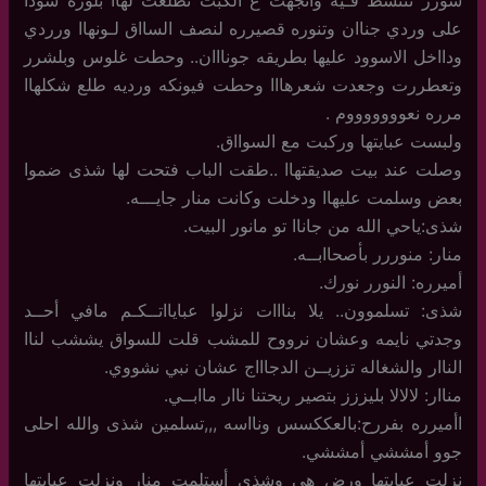
على وردي جناان وتنوره قصيرره لنصف السااق لـونهاا ورردي
ودااخل الاسوود عليها بطريقه جونااان.. وحطت غلوس وبلشرر
وتعطررت وجعدت شعرهااا وحطت فيونكه ورديه طلع شكلهاا
مرره نعوووووووم .
ولبست عبايتها وركبت مع السوااق.
وصلت عند بيت صديقتهاا ..طقت الباب فتحت لها شذى ضموا
بعض وسلمت عليهاا ودخلت وكانت منار جايـــه.
شذى:ياحي الله من جاناا تو مانور البيت.
منار: منوررر بأصحاابــه.
أميرره: النورر نورك.
شذى: تسلموون.. يلا بنااات نزلوا عبايااتــكـم مافي أحــد
وجدتي نايمه وعشان نرووح للمشب قلت للسواق يششب لناا
الناار والشغاله تززيــن الدجاااج عشان نبي نشووي.
مناار: لالالا بليززز بتصير ريحتنا ناار ماابــي.
اأميرره بفررح:بالعككسس ونااسه ,,,تسلمين شذى والله احلى
جوو أمششي أمششي.
نزلت عبايتها ورض هي وشذى أستلمت منار ونزلت عبايتها