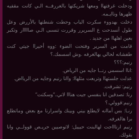
ودخلت غرفتهاا ومعها شريكتها بالغررفــه الـي كانت مقفيه
ظهرها وناايـمه.
دخلت بهدووء سكرت الباب وحطت شنطتها بالأررض وعل
طول أنسدحت ع السريرر وقررت تنسىى الـي صااااار وتكبر
بعين اهلهاا من جديد .
قامت من السرير وفتحت الضوء :ووه أخيراا جيتي كنت
طفشانه لحالي بهالغرفه .وش اسسمك.؟
رنيم:؟؟؟
:اناا اسسمي رنــا جايه من الرياض.
عدلت جلستهاا وتربعت مثلهاا: واانا رنيم وجايه من الريااض.
رنيم: تشرفت.
رنا: تصدقين انا بنفسي جيت هنااا لاني..”وسكتت”
رنيم:قوولي.؟
رنـا: بس أماانه لايطلع بيني وبينك واسرارنا مع بعض وماتطلع
برا هالغرفه.
رنيم ارتاااحت لهالبنت حيييل: لاتوصيين حريـص قوولــي وانا
بقولك.