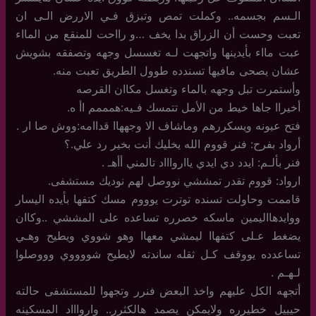
الـسم بجسمه.. وكملت تمص وتبزق فـي الاررض الـى ان
تعبت وحست أن الزراق بدا يخف …و رااحت للمنقع من المااء
عبت مااء بأيدينها واتجهت لـه تغسسل وجهه وتصفقه بشويش
عشان يصحى مافيها تسندده طوول الطريق تعبت منه.
وأستمرت تبل وجهه بالماء وتغسل مكاان القرصه
أخيراا جاها خيط من الأمل تتمسك فـيه:همممم اأ ه.
فتح عيونه ويسكررهم وماشاف الا وجههاا قداامه:ووش صا ار .
أرواد بفرح: فنر قووم الله يخليك أنت بخير رد علي.؟
فنر بألـم: ايدد دي ايدي ياارواااد تالمني أأهـ .
ارواد: قووم تقدر تمششي نووصل لهم نوديك مستشفى.
قاممت وحاولت تسنده توترت يوووم مسك كتفها بأيده اليسار
ووايدهااليمين ماسكه خصرره تساعده على المششي ..وكاان
يضغط عـلى كتفهاا ليمشي معهاا وهو شووي ويطيح وهـي
تساعدده يووقف كـل ثقله ساندته لايطيح شووووي وووصلوا
لـهـم .
أتجهه الكل عليهم واخذ البعض فنرر وتجهوا للمستشفى حالته
حيييل خطيرره ولايمكن يصمد هالكثرر.. وارواااد المسكينه