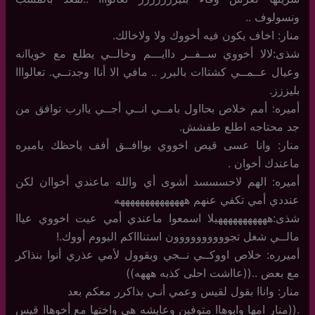
ونسولوف ..
منار: اخاف يكون فيه أخووك ولا ولاخالك.
شذى:لالا أخووي ســفــر داايـــم وخالــي يطلع مع خوياانه
وعيال عــمــي كشتاات بالبرر .. مافي الا أناا وجدتــي. تعالوااا
بليززز.
أميره: أمم خلاص بحااول بامــي انــي أجــي ياارب توافق من
جد محتاجه اطلع طفشش.
منار: وانا عسى قيص اخووي يواافــق أفف ياحظك ياميره
ماعندك أخوان .
أميره: الهم لاحسسسد أشوى أي والله ماعندي أخواان لكن
عنددي أمي تكفي عنهم ههههههههههههههه
شذى:هههههههههههيلا اسمعوا ماعندي أمي عيت اخووي عياا
مالــي شغل تجوووووووووون استناااكم اليووم أووك.!
أميرره: خلاص اووكــي نــجي وبقوول لأمي عذري أنوا بنذاكر
مع بعض ..((عااشت احلى كذبه هههه))
منار: واناا بقول لقيس وعمي أنـي بذاكرر معكم بعد
.((منار امها وابوهاا متوفين وعايشه هي واختها مع أخوهاا قيس