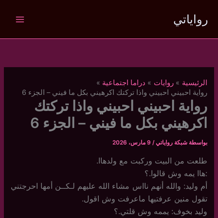
خطي
رواياتي
لى
لمحتوى
الرئيسية
روايات
دراما اجتماعية
رواية احبيني احبيني واذا تركتك اكرهيني بكل ما فيني – الجزء 6
رواية احبيني احبيني واذا تركتك
اكرهيني بكل ما فيني – الجزء 6
بواسطة
شبكة رواياتي
/
9 مارس، 2026
طلعت من البيت وركبت مع ولدهاا.
:هاا يمه وش قالوا.؟
أم وليد: والله أنهم نااس مشاء الله عليهم لـكــن أمها احرجتني
تقول منين عرفتيها ماعرفت وش اقول.
وليد بخوف: يممه وش قلتي.؟