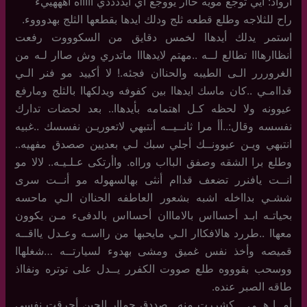
أرواد: أيي توجع مويه حاار يووجع أي ايددددي أأأأاه اهههييء
راح للثلاجه وطلع قطعه ثلج ودلك ايدها بقطعها الثلج بهدوووء.
استمر يدلك أيدهاا لخمس دقايق من السكوووت رفعت
أنظاارهااا تطالع لــه ..مهتم لايدهااا ماتدري وش صاار لـه من
الغروررر الـى الطيبه والحناان فجئه.! لا أكييد مو فنر الـي
قداامـي ..كان ماسك ايدهاا بين كفوفه ويدلكهاا بالثلج ومارفع
عيوونه ولا لحظه كـل اهتمامه بأيدهاا.. بعد لحضات تدارك
نفسسه وقال:..أأ مرا ثانــيــه أنتبهي لاتعوريـن نفسسك ..غبيه
انتبهي ويـن عيوونــك أجلي سبك لـي بعديين صصدق مفهيه..
وطلع برا الشقه وصفق البااب ورااه. واأرتكى عـلـيـه.. لالا مو
انــت يافنرر تضعف قداام أنثى بهالسهوله مو أنــت سرى
ششـي بدااخله اشبه بشعور العاطفه الحناان الـي ماحسه
بحياتـه ابـد أحسااس بالامااان أحسااس بالدفىء مـن يكوون
معهاا ..طررد هالافكاار الـي مايحبها من رااسـه وعـدل يااقــه
قميصه وأخذ نفس غميق ومشى بهدوء لسيارتــه …شغلهاا
ووسحب بقوووه طلع صووت الكفرر يــدل على توتره ونفااذ
طاقه الصبر عنده.
أمــا هــي …كشررت منه ..صددق حماار الحين أحرقت نفسي