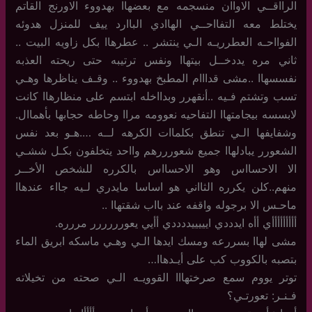
الرااقــي الاواان منسجمه مع بعضهاا بهدووء الاورنج القاتم
يختلط معه التفااحــي الهاادي الباارد ييف للمنزل هدوئه
الفوااحـه العطرريـه الـي ينتشر .. عطرهاا بكل زاويه البيت ..
ثاني مره يددخــل بيتهاا ونفس ترتيبه حتى ريحته العذبه
نفسسهاا ..مشى قدااام المطبخ بهدووء .. وقـف يناظرها وهـي
تسب وتشتم فـيه ..أنقهرر وبدااخله ابتسم على منظارهاا كانت
لابسسه بيجامتهاا التفاحيه نعوومه مراا وحاطه حجابها بأهماال.
وشفايفها الـي تنطق بكلماات الكرهه لــه ….هـو بعد نفس
الشعورر يبادلهاا جميع شعورررهم وااحد يتخلفون بكـل ششـي
الا الاحسااس وهو الاحسااس بالكرره للشخص الأخــر
منهم..كلن يكرره الثااني هو اساسا مايدري لـيه جااء عندهاا
ماحـس الا برجوله واقفه عند بااب شقتهاا ..
أأأأأأأأأي أأه ايدددي ايييييددددي أأيي يعورررررر مررره.
مشى لهاا بسررعه ومسك ايدها الـي وهـي ماسكه ابريق الماء
بتصبه بالكووب كب على أيـدهاا…
توتر يووم سمع صرختهااا القوويـه الـي صحته من تخيلاته
فـنـر: تعورتـي؟