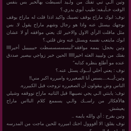
وتين الـي تبي تفتك من ولـيد انسبطت بهالخبر بس بنفس
الوقت خـأيـفه: طيب أبوي يدري.؟
نوف: ابوك ماراح يوقف نصيبك واكيد اذذا قلت له ماراح يوقف
بوجهك بيسئل عنه واذا هو رجال وشهم ماراح يقول لا. بس
مثل ماقلت الرأي الاول والاخير لك يعني موافقه أو لا عشان
ابوك مايتعب نفسه ويسئل عنه وش قلتي.؟
وتين بخجل: يممه موافقه”أنبسسسسسطت حييييييل أخيراااا
بفتك من وليييد الغثه اخيرااااا الحين خبر زواجي بيصير صددق
عنده مو أطلع بنظره كذابه”
نوف : يعني أخلي أبــوك يسئل عنه.؟
وتين:أيــه….بسس أنا الصغيرره واميرره اكبر مني!!
الناس وش بيقولون أن الصغيرره تزوجت قبل الكبيرره.
نوف: يابنتي الـي يجي نصيبهاا قبل الثانيه ماراح نووقفه وشيلي
هالأفكاار من راســك والـي يسممع كلام النااس ماراح
يعيشش.
وتين بفرح : أي والله يايمه ..
نوف بقلق: الا أقووول اختك اميرره للحين ماجت من المدرسه
الساعه 4 العصر.؟