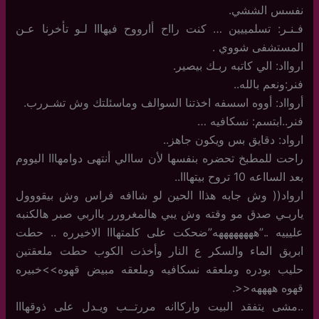
نفسس الششي.
فـنـر: تسلمييين … كنت رااح أارووح فيهااا لـو تأخرنا عـن
المستشفى شووي .
اروااد: الي كاتبه ربـك بيصير.
فنر:ونعم بالله..
أروااد: أووه اسسفه اخذتنا السوالف وماسئلتك وش تشـررب.
فنر..ابتسم: نسكافيه …
ارواد: دقايق بس ويكون جاهز..
راحت للمطبخ تحضره بنفسها لأن ساالي أنتهى دوامهااا اليووم
بعد السااعه 10 تروح بيتهااا..
ارواد(( وش جابه هذاا الحين لو شاافه فراس وش بيقووول
ياربـي صدق مو وقته وش يبي هالمغرورر يااربي صبر هالكنبه
عليييه ..”ههههههههه”ضحكت على كلمتهااا الاخيرره .. حطت
ابريق الماء والسكر ع النار وأخذت الكوب حطت ملعقتين
حليب بودره وملعقه نسكافيه وملعقه مبيض قهوه>>خبيره
قهوه ههههه<<.
..مشى يتفقد البيت واركاانه مررتــب ويـدل على ذوقهااا