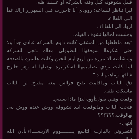
قليل يشوفونه كـل وقته بالشركه أو عــنـد أهله.
ليزا تناظر للساعه: روودي أنا تاخررت فـي السهررر اراك غدأ
الـى اللقاااء.
ارواد:الى اللقاااء..
وجلست لحالها تشوف الفيلم.
“بعد ماطعلوا من المشفى كانت داوم بالشركه عاادي جدأ ولا
حتى شكرهاا بموقفهاا البطوولي معااه ..تجي للشركه
وماشافته الا مرره من اربع ايام للحين وكانت هالمره بالصدفه
لما كانت تودي تصاميمهاا لسكرتيره توصلها له وهو خاارج
شافها وماهتم ابـد “
دق البااب وماقامت تفتح فرااس معه مفتاح. لن البااب
ماسكت طقه.
وقفت وهـي تقول:أووه ليزا ماذا نسيتي.
فتحت البااب وماتوقعت ابـد تشووفه ووش عنده ووش يبي
بهالوقت.؟؟؟؟؟؟
أنتهى~
أنتظروني بالباارت التاسع يــــــــووم الاربـعـــااء.بأذن الله
تعالى