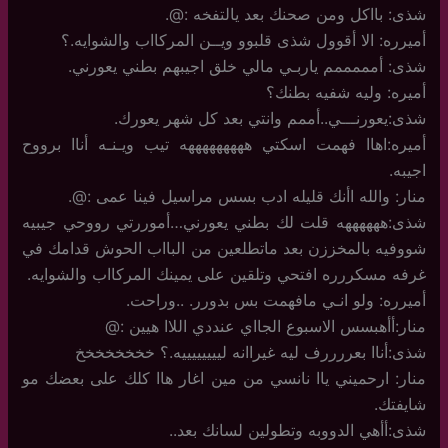
شذى: بااكل ومن صحنك بعد يالتفخه :@.
أميرره: الا أقوول شذى قلبوو ويــن المركااب والشوايه.؟
شذى: أمممممم ياربـي مالي خلق اجيبهم بطني يعورني.
أميره: وليه شفيه بطنك؟
شذى:يعورنـــي..أممم وانتي بعد كل شهر يعورك.
أميره:اهاا فهمت اسكتي هههههههههه تيب ويـنـه أناا برووح
اجيبه.
منار: والله اأنك قليله ادب بسس مراسيل فينا عمى :@.
شذى:ههههههه قلت لك بطني يعورني…أموررتي رووحي جيبيه
شووفيه بالمخززن بعد ماتطلعين من البااب الحوش قدامك في
غرفه مسكررره افتحي وتلقين على يمينك المركااب والشوايه.
أميرره: ولو انـي مافهمت بس بدورر. ..وراحت.
منار:أأهبسس الاسبوع الجااي عنددي اللاا هيين :@
شذى:أناا بعررررف ليه غيراانه لييييييييه.؟ خخخخخخخخ
منار: ارحميني ياا نانسي من مين اغار هاا كلك على بعضك مو
شايفتك.
شذى:أأهي الدووبه وتطولين لسانك بعد..