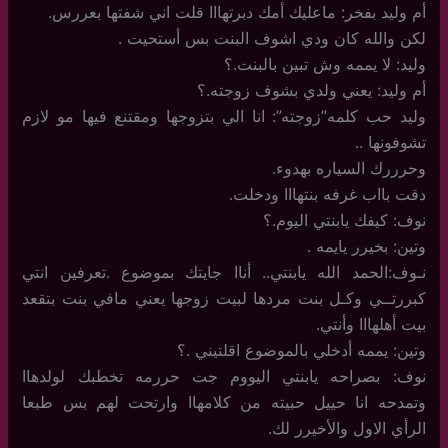
أم وليد بفخر: ماعليك أمك دبرتهااا قلت اني شفتها بعررس.
لكن والله كان ودي اشوف البنت بس أستحيت .
وليد: لا يممه وش تبين بالبنت.؟
أم وليد: يعني ولدي بشوف زوجته.؟
وليد حب كلمه”زوجته”: انا الي بتزوجها ومقتنع فيها مو لازم
تشوفونها ..
وحرررك السياره بهدوء.
دقت بااب غرفه بنتهااا ودخلت.
نوف: كيفك يابنتي اليوم.؟
وتين: بخيرر يايمه .
نـوف:الحمد الله يابنتي.. أناا جايتك بموضوع .تعرفين انتي
كبررتــي وكـل بنت مردها لبيت زوجها يعني مافي بنت بتقعد
بيت أهلهااا وأنتي.
وتين: يممه أدخلي بالموضوع اقلتيني .؟
نوف: بصراحه يابنتي اليووم جت حررمه تخطبك لولدهاا
وتمدحه انا حييل حبيته من كلامهاا وارتحت لهم بس طبعا
الرأي الاول والأخيرر لك.