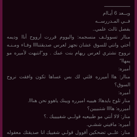
ـــــــــــــــــ
وبــعد 6 أيـاام
فــي المـدررســه
بفصل ثالث علمي..
مناار تسوولـف منسجمه: واليووم قررت أرووح أناا وديمه
أختي وانتي للسوق عشان نجهز لعرس صديقتناااا وفـاء ومـنـه
نرووح نشتري لعرس ريهام بنت عمك . وو”انتبهت لأميره مو
يمهاا”
أميره:
مناار: هاا أميرره قلتي لك بس عساها تكون وافقت نروح
السوق؟
أميره:
منار تلوح بايدهاا: هيييه اميرره ويينك ياهوو نحن هنااا.
أميرره: هاااا شتبييين؟
منار: لالا أنتي مو طبيعيه قولــي شفييييك .؟
أميره: مافيني ششـي.
منار: علــي تضحكين أقوول قولـي شفييك انا صديقتك معقوله