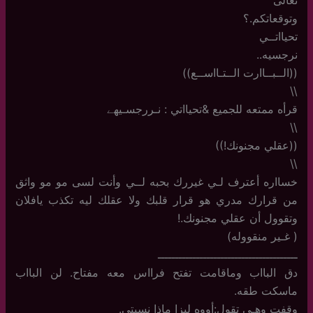
وتوقعاتكم.؟
تحيااتــي
نرجسيه..
((الــبــاارت الــتـااســع))
\\
قرأه ممتعه للجميع &تحيااتي : نـررجسـيھے
\\
((عقلي مجنونك!))
\\
خسااره أعترف لـي غيررك بحبه لــي وأنت لسى مو مو واثق
من قرارك مدري هو قرار قلبك ولا عقلك ليه تكذب يافلان
وتقوول أن عقلي مجنونك.!
( غـير منقووله)
ــــــــــــــــــــــــــــــــــــــــ
دق البااب وماقامت تفتح فرااس معه مفتاح. لن البااب
ماسكت طقه.
وقفت وهـي تقول:أووه ليزا ماذا نسيتي.