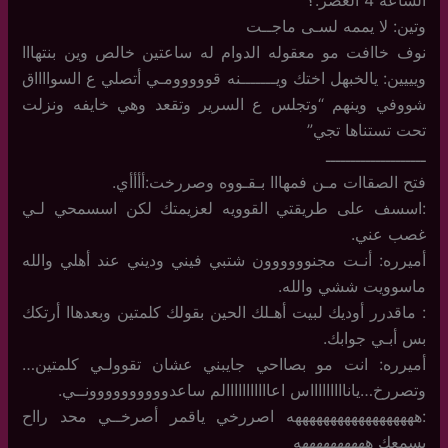
وتين: لا يممه لسـى ماجــت
نوف خاافت مو معقوله الدوام له ساعتين خالص وين بنتهااا
ويييين: يالخبهل اختك ويـــــــنه قووووومـي أتصلي ع السوااااق
شووفي وينهم “وتجلس ع السرير وتقعد وهي خايفه ونزلت
تحت تستناها تجي”
ــــــــــــــــــــ
فتح الصقاات مـن فمهااا بـقـووه وصررخت:أأأأي.
:اسسف على طريقتي القوويه لعزيمتك لكن اسسمحي لـي
غصب عني.
أميرره: أنـت مجنوووووون شتبي فيني وديني عند أهلي والله
ماسوويت ششي والله.
: ماقدرر أوديك لبيت أهـلك الحين بقولك كلمتين وبعدهاا أرتكك
بس أبـي جوابك.
أميرره: انت مو بصااحي جايبني عشان تقوولـي كلمتين…
وتصررخ…ياناااااااااس اعااااااااااالم ساعدوووووووووونــي.
:ههههههههههههههههههه اصررخي ياقمر أصرخــي محد رااح
يسمعك ههههههههههه