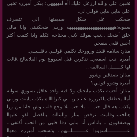
تخبين علي والله اززعل عليك أأه أهههههيء ببكي أميرره تخبي
علي مابي مابي قولـي لي.
ضحكت على شكل صديقتها الي تتصرف
بعفويه:ههههههههههههههههههههههه وربـي ضحكتيني وانا مالي
خلق أضحك …تيب بقولك لانـي محتاجه اتكلم واذا كتمت أكثر
أحس قلبي بينفجر.
منار: سلامه قلبك ورووحك تكلمي قولــي ياقلــبــي.
أميره: تيب اسمعي.. تذكرين قبل اسبووع يوم الفلانيالخ..قالت
لها كــــــل الساالفه ..
مناار: تصدقين وشوو.
أميره:وشوو قولـي؟
مناار: أحسه يكذب مايحبك ولا فيه واحد عاقل يسووي سواته
أماا يخطفك ياكبررره عـنـد ربـــي كبرااااااه يكذب يابنت وربـي
يكذب هه قال حب … بلا حب بلا وجع قلب وش جانا من ورا
هالحب..وقامت ترقص منار والبناات بالفصل لفو عليهاا
ويصفقوون .. يانااس أنا مابي دفا قلبي من الحب أكتفى…
عـــــــــــــاشوووا عـــــــــلــيهم.. وتسحب أميرره معهاا