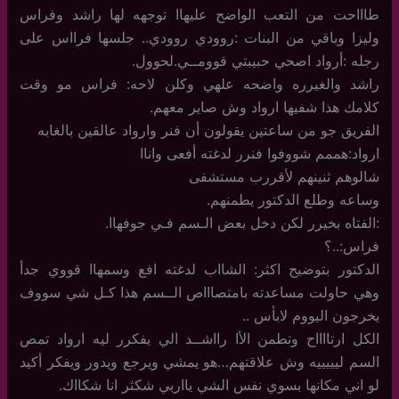
طاااحت من التعب الواضح عليهاا توجهه لها راشد وفراس
وليزا وباقي من البنات :روودي روودي.. جلسها فرااس على
رجله :أرواد اصحي حبيبتي قوومــي.لحوول.
راشد والغيرره واضحه علهي وكلن لاحه: فراس مو وقت
كلامك هذا شفيها ارواد وش صاير معهم.
الفريق جو من ساعتين يقولون أن فنر وارواد عالقين بالغابه
ارواد:هممم شووفوا فنرر لدغته أفعى واناا
شالوهم ثنينهم لأقررب مستشفى
وساعه وطلع الدكتور يطمنهم.
:الفتاه بخيرر لكن دخل بعض الـسم فـي جوفهاا.
فراس:..؟
الدكتور بتوضيح اكثر: الشااب لدغته افع وسمهاا قووي جدأ
وهي حاولت مساعدته بامتصاااص الــسم هذا كـل شي سووف
يخرجون اليووم لابأس ..
الكل ارتااااح وتطمن الأا رااشــد الي يفكرر ليه ارواد تمص
السم ليييييه وش علاقتهم…هو يمشي ويرجع ويدور ويفكر أكيد
لو اني مكانها بسوي نفس الشي يااربي شكثر انا شكااك.