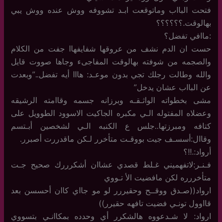
فتحت البااب وماتوقعت ابـد تشووفه ووش عنده ووش يبي
بهالوقت.؟؟؟؟؟؟
:ماافي تفضل؟
حست ان الدم نشف من عروقها شفايفهاا جفت من الكلام
والصجمه من شوفته بهالوقت المفاجىء وجاها صووت قايل
والله وطالت رجلك تجي بدون موعـد: هااا أيه تفضل..”وبعدت
عن البااب عشان يدخل”
مشى بخطواته الواثـقـه وبرزانه جسمه وقاامته الرشيقه
وعضلاه المفتوله الـي مكبره الجاكيت الاسوود الطوويل على
كتافه ومبرزتها..جلس ع الكنبه الـي لشخصين أبـتسم
وقاال:أسسـف جيت بووقـت متأخرر لـكن ماقدررت أصبرر.
أرواد:.!!؟
فـنـر:لاتفهميني غـلط قصدي عشاان أشكرررك صحيح جـت
متأخررره لكن مافضيت الأ تـووي
ارواد((صـدق ووقــح وحقيررر لو مو جااي كاان أحسسن بعد
قااوول تونـي فضيت تافهه حقيرر))
ارواد: لا شـدعووه هالشكرر أي وحدده بمكاانـي بتسووي