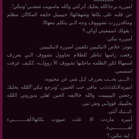
اميرره برجا:الله يخليك أتركني والله ماسويت ششـي”وتبكي”.
حن قلبه على بكاها وشهقاتهاا حيييييل خايفه المكااان مظلم
وماقدرررت تشوووف وجه الـي يتكلم معهااا.
: بقولك اسمعيني أوكي.؟
أميرره تبكي:
بتوتر: خلاص لاتبكييين تكفيين اميرره لاتبكيييين.
رفعت راسها تناظر للظلام تحاوول تشووف الـي يعررف
اسمهااا لكن الظلمه ماخلتها تشووف الأ زوولــه .ككيف عرفت
اسسمي.
: الـــي يحــب يعررف كـل شي عن محبوبه.
اميره:لاتكذذذذب مافي حب الحيين..”وترجع تبكي”ألللله يخليك
رجعني البيييييت والله خااايفه الحين اهلي يدوروني الللله
يخليييك قوولـي وش تبي.
:ابــيـك أنتي.
أميره ماردت الا علت صووت بكائهاا:أهـــــــــيء
أهــــــــــيء.
: ليه تبكين.؟