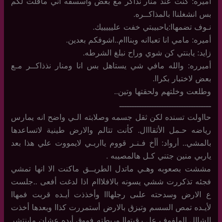
أميره: كنت عند منار نذاكر مع بعض واسسفه اني ماقلت لكم
بس انشغلناا بالمذاكــره.
نـوف تضمهاا:ياحبيبتي خفت عليييييك.
أميره: مامي انا تعباانه وبنااام..اشوفكم بعدين.
زايد: يابنتي كن شوي وراح نبلغ الشرطه.
أميرره: والله مافي شي يستاهل بس انا ومنار نذذاكــر مـع
بعض لاختبار بكراا.
وطلعت وخلتهم ولحقتها وتين..
ـــــــــــــــــــــــــــــــــــــ
حااولت تسنده لكن ثقل جسمه وصلابته الـي واضح انه يمارس
رياضه حـمل الأثقااال. كأنت تتالم والارض طينية لاتساعدها
بالمشي.. أرواد: أأخ فـنـر قووم يااربـي لايمووت علي هذا بعد
ياربي منين جتني كـل هالمصيبه .
مششت بصعوبه وهـي ماتدل الطريــق ماكنت الا انها تمشي
فجئه تذكررت ششي يسونه بالافلااام اذا لدغت أفعى ..جلست
ع الارض وسدحته علىى رجلهااا وأخذذت أيـده قربت فمهاا
لأيـده تمص السسم وتبزق بالارض أستمررت كذاا وبعدها أخذت
الشاال الملفوف عل رقبتهاا وربطته فووق أيده عشان ماينتشر