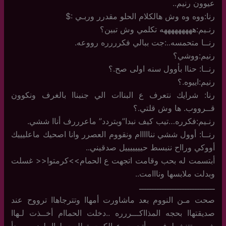
عيوون رنيم..
رنا:ووه وه وش هالكلام الحلو مقدرر وربـي :$
رنـيم:هههههههههه تكلمي وش تبين؟
رنــا متحمسه..:جت ببالي فكرررره رووعه.
رنيم:ووشي؟
رنــا: حناا بأوول سنه اولى صح.؟
رنيم:اييوه.؟
رنا: شرايك نتعرف ع البناات الي جنبناا بالغرف ونكوون
قــرووب. ها وش قلتي.؟
رنـيم:فكرره…تيب كيف نبدا”وبتردد” ماعرررف أناا ششي.
رنــا: أوول ششي ننااااام ونقووم العصرر وانا اصحيك ماعليييك
أووكي ورااح ننبسط حيييييييل صدقيني..
أبتسمت له بحب وقامت اتجهت ع الحمام>>كرمتوا<< غسلت
وبدلت ملابسها ونااامت..
ــــــــــــــــــــــــــــــ
صحت مـن النووم بعد ماشاورت أمهاا وتترجاهاا ترووح عند
صديقتهاا بحجه المذااكـــررره ..دخلت الحماام أخــذت لـهاا
شورر تتنشط فـيه وأتجهت ع الكبت تطلعت لهاا بلوزه سودأ