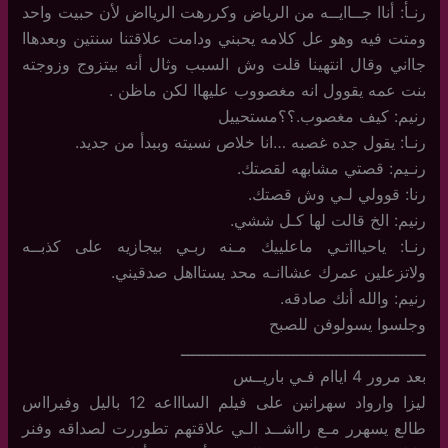
رنـأ: أناا جــاايــه من الرياض وكررهت الريااض لأن حبيت واحد
ومتت فيه وهو عل كلامه يحبني ودامت علاقتنا سنتين وبعدهاا
جااني وقال انتهينا قلت وش السبب وثال أنه بيتزوج وزوجته
بنت عمه يقوول انه مغصووب عليهاا لكن ماظن .
رنيم: كيف مغصوب.؟؟مستحييل
رنـا: يقول جده غصبه …انا خلاص نسيته وببدأ من جديد.
رنـيم: قصتي مشابهه لقصتك.
رنا: قوولي لـي وش قصتك.
رنيم: الخ قالت لها كـل ششي.
رنـا: ياحياااتـي ماعلييك مـنه ربـي بيجازيه على كذبــه
ولاتزعلين عمرك عشاانـه محد يستااهل صدقيني.
رنيم: والله أنك صادقه.
وجلسوا يسولوفن للصبح
ـــــــــــــــــــــــــــــــــــــــــــــــــ
بعد مرور 4 اياام فـي باريــس
ليزا وارواد سهرانين على فيلم الساااعه 12 باليل وفيرااس
طالع يسهرر مـع رااشــد الـي علاقتهم تطوررت لصداقه وفنر