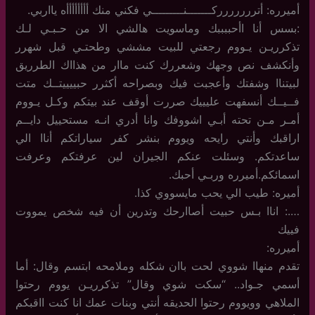
أميرره: أتررررررركـــــــنـــــــــي فكني منك أأأأأأأأه يااربي.
:بسس أنا اأحببببك وماسويت هالشي الا من حـبـي لـك
تذكرريـن يـووم رجعتي للبيت مششي وطحتـي قبل شهرر
وأنكشف نص وجهك وشعررك كنت ماار من هذااك الطرريق
لبيتناا وشفتك وأعجبت فيك وبصراحه أكثرر حبييييتــك متت
فــيــك أنسفهت عليييك صررت أوقف عند بيتكم وكـل يـووم
أمـر مـن تحته أبـي اشووفك وانا أدري انـه مستحييل دايــم
اراقبك وأنتي رايحه ويووم بنشر كفر سياراتكم أناا الي
ساعدتكم. وسئلت عنكم الجيران لين عرفتكم وعرفت
اسمائكم.أميرره وربـي أحبك.
أميره: طيب الي يحب مايسووي كذا.
….: اناا بـس حبيت أصاارحك وتدرين أن فيه شخص يمووت
فييك
أميرره:
تقدم منهاا شووي لحت باان شكله وملامحه ابتسم وقال: أما
أسمي جـواد.. “سكت شوي وقال” تذكرريـن يووم رحتوا
الملاهي وويووم رحتوا الحديقه أنتي وبنات عمك انا كنت ااقبكم