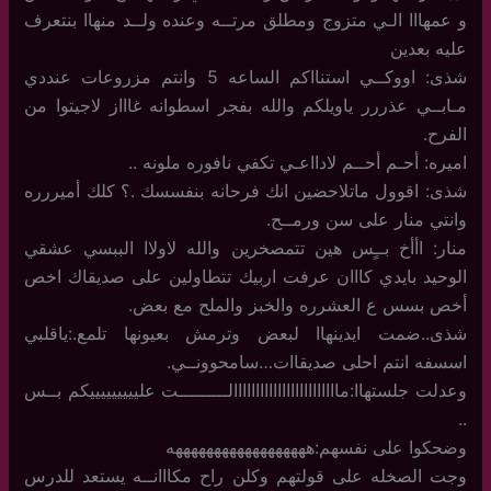
و عمهااا الـي متزوج ومطلق مرتــه وعنده ولــد منهاا بنتعرف
عليه بعدين
شذى: اووكــي استنااكم الساعه 5 وانتم مزروعات عنددي
مـابــي عذررر ياويلكم والله بفجر اسطوانه غاااز لاجيتوا من
الفرح.
اميره: أحـم أحــم لادااعـي تكفي نافوره ملونه ..
شذى: اقوول ماتلاحضين انك فرحانه بنفسسك .؟ كلك أميررره
وانتي منار على سن ورمــح.
منار: اأأخ بــٍس هين تتمصخرين والله لاولاا الببسي عشقي
الوحيد بايدي كااان عرفت اربيك تتطاولين على صديقاك اخص
أخص بسس ع العشرره والخبز والملح مع بعض.
شذى..ضمت ايدينهاا لبعض وترمش بعيونها تلمع.:ياقلبي
اسسفه انتم احلى صديقاات…سامحوونــي.
وعدلت جلستهاا:ماااااااااااااااااااااااالـــــــــت عليييييييييكم بــس
..
وضحكوا على نفسهم:ههههههههههههههههههه
وجت الصخله على قولتهم وكلن راح مكااانــه يستعد للدرس